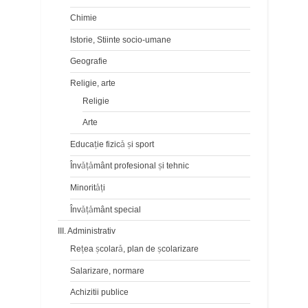
Chimie
Istorie, Stiinte socio-umane
Geografie
Religie, arte
Religie
Arte
Educaţie fizică şi sport
Învăţământ profesional şi tehnic
Minorităţi
Învăţământ special
III. Administrativ
Reţea şcolară, plan de şcolarizare
Salarizare, normare
Achizitii publice