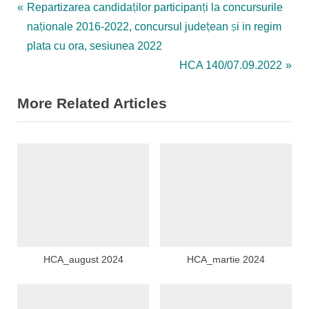
Navigare
P
Repartizarea candidaților participanți la concursurile
r
naționale 2016-2022, concursul județean și in regim
în
e
plata cu ora, sesiunea 2022
articole
v
N
HCA 140/07.09.2022
i
e
More Related Articles
o
x
u
t
s
P
P
o
o
s
s
t
t
:
:
HCA_august 2024
HCA_martie 2024