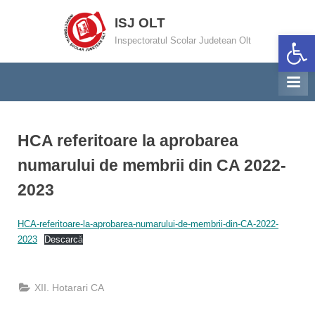
Skip
ISJ OLT
to
Deschide ba
Inspectoratul Scolar Judetean Olt
content
HCA referitoare la aprobarea
numarului de membrii din CA 2022-
2023
By
Posted
Virtineanu
09/09/2022
HCA-referitoare-la-aprobarea-numarului-de-membrii-din-CA-2022-
on
2023
Descarcă
XII. Hotarari CA