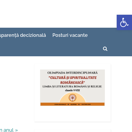
Deschide b
sparență decizională
Posturi vacante
Toggle
search
form
n anul