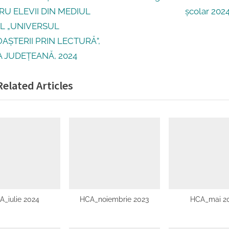
gare
e
RU ELEVII DIN MEDIUL
școlar 202
x
L „UNIVERSUL
t
AȘTERII PRIN LECTURĂ”,
ole
P
A JUDEȚEANĂ, 2024
o
elated Articles
s
t
:
A_iulie 2024
HCA_noiembrie 2023
HCA_mai 2