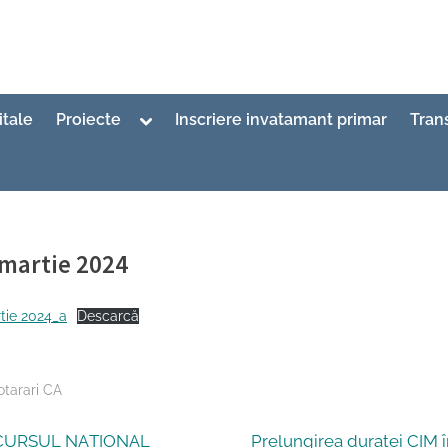
Toggle
itale
Proiecte
Inscriere invatamant primar
Tran
sub-
menu
martie 2024
ed
amant primar Inspector
4/2024
ie 2024_a
Descarcă
Hotarari CA
N
URSUL NAȚIONAL
Prelungirea duratei CIM î