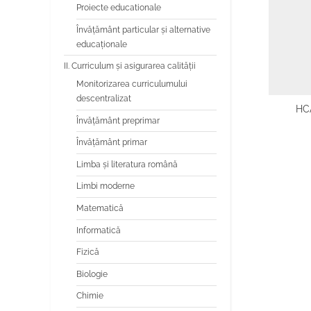
Proiecte educationale
Învăţământ particular şi alternative
educaţionale
II. Curriculum și asigurarea calității
Monitorizarea curriculumului
descentralizat
HCA
Învățământ preprimar
Învățământ primar
Limba şi literatura română
Limbi moderne
Matematică
Informatică
Fizică
Biologie
Chimie