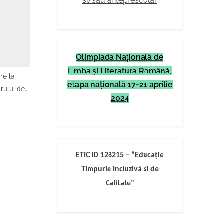
si/sau anteprescolar
Olimpiada Naţională de
Limba şi Literatura Română,
re la
etapa naţională 17-21 aprilie
rului de
2024
2022-2023
ETIC ID 128215 – ”Educație
Timpurie Incluzivă și de
Calitate”