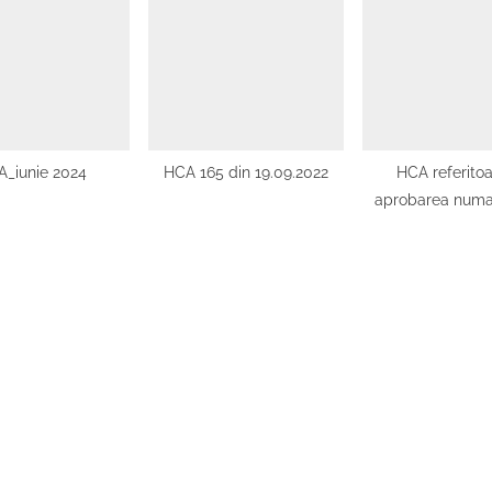
_iunie 2024
HCA 165 din 19.09.2022
HCA referitoa
aprobarea numa
membrii din CA 