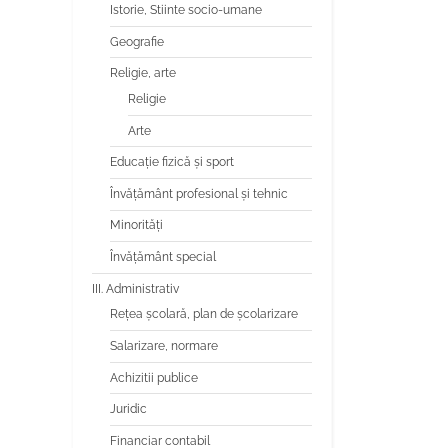
Istorie, Stiinte socio-umane
Geografie
Religie, arte
Religie
Arte
Educaţie fizică şi sport
Învăţământ profesional şi tehnic
Minorităţi
Învăţământ special
III. Administrativ
Reţea şcolară, plan de şcolarizare
Salarizare, normare
Achizitii publice
Juridic
Financiar contabil