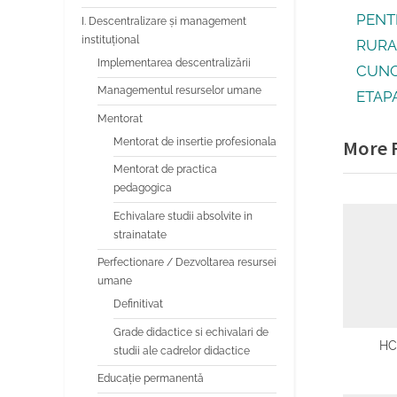
Navi
r
PENT
I. Descentralizare și management
în
instituțional
e
RURA
Implementarea descentralizării
v
CUNO
artic
Managementul resurselor umane
i
ETAP
Mentorat
o
Mentorat de insertie profesionala
More R
u
Mentorat de practica
s
pedagogica
P
Echivalare studii absolvite in
o
strainatate
s
Perfectionare / Dezvoltarea resursei
t
umane
:
Definitivat
Grade didactice si echivalari de
HC
studii ale cadrelor didactice
Educaţie permanentă