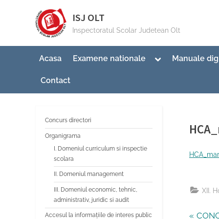
Skip
ISJ OLT
to
Inspectoratul Scolar Judetean Olt
content
Toggle
Acasa
Examene nationale
Manuale dig
sub-
menu
Contact
Concurs directori
HCA_
Organigrama
I. Domeniul curriculum si inspectie
By
Post
Invat
10/0
HCA_mart
scolara
on
II. Domeniul management
III. Domeniul economic, tehnic,
XII. 
administrativ, juridic si audit
P
CONC
Accesul la informațiile de interes public