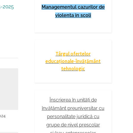
4-2025
Managementul cazurilor de
violenta in scoli
Târgul ofertelor
educaționale-învățământ
tehnologic
Înscrierea în unități de
învățământ preuniversitar cu
024
personalitate juridică cu
grupe de nivel prescolar