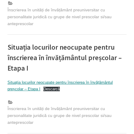
Înscrierea în unități de învățământ preuniversitar cu
personalitate juridică cu grupe de nivel prescolar si/sau
anteprescolar
Situația locurilor neocupate pentru
înscrierea în învățământul preșcolar –
Etapa I
By
Posted
Educatie timpurie Inspector
26/05/2025
Situația locurilor neocupate pentru înscrierea în învățământul
on
preșcolar – Etapa I
Descarcă
Înscrierea în unități de învățământ preuniversitar cu
personalitate juridică cu grupe de nivel prescolar si/sau
anteprescolar