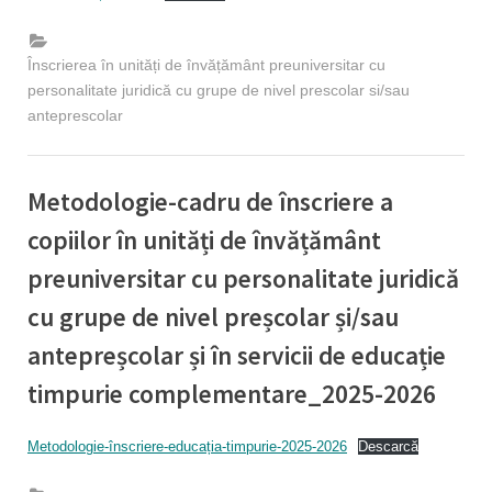
Înscrierea în unități de învățământ preuniversitar cu
personalitate juridică cu grupe de nivel prescolar si/sau
anteprescolar
Metodologie-cadru de înscriere a
copiilor în unități de învățământ
preuniversitar cu personalitate juridică
cu grupe de nivel preșcolar și/sau
antepreșcolar și în servicii de educație
timpurie complementare_2025-2026
By
Posted
Educatie timpurie Inspector
12/03/2025
Metodologie-înscriere-educația-timpurie-2025-2026
Descarcă
on