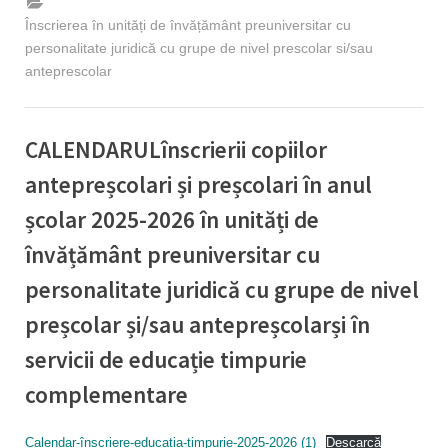
Înscrierea în unități de învățământ preuniversitar cu
personalitate juridică cu grupe de nivel prescolar si/sau
anteprescolar
CALENDARULînscrierii copiilor
antepreșcolari și preșcolari în anul
școlar 2025-2026 în unități de
învățământ preuniversitar cu
personalitate juridică cu grupe de nivel
preșcolar și/sau antepreșcolarși în
servicii de educație timpurie
complementare
By
Posted
Educatie timpurie Inspector
12/03/2025
Calendar-înscriere-educația-timpurie-2025-2026 (1)
Descarcă