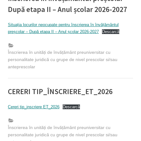
După etapa II – Anul școlar 2026-2027
By
Posted
Educatie timpurie Inspector
20/07/2026
Situația locurilor neocupate pentru înscrierea în învățământul
on
preșcolar – După etapa II – Anul școlar 2026-2027
Descarcă
Înscrierea în unități de învățământ preuniversitar cu
personalitate juridică cu grupe de nivel prescolar si/sau
anteprescolar
CERERI TIP_ÎNSCRIERE_ET_2026
By
Posted
Educatie timpurie Inspector
21/05/2026
Cereri tip_inscriere ET_2026
Descarcă
on
Înscrierea în unități de învățământ preuniversitar cu
personalitate juridică cu grupe de nivel prescolar si/sau