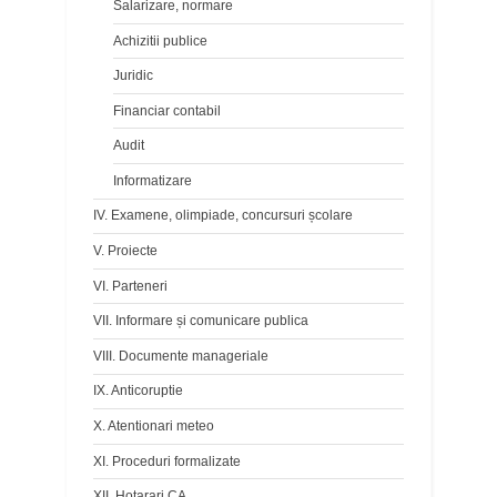
Salarizare, normare
Achizitii publice
Juridic
Financiar contabil
Audit
Informatizare
IV. Examene, olimpiade, concursuri școlare
V. Proiecte
VI. Parteneri
VII. Informare și comunicare publica
VIII. Documente manageriale
IX. Anticoruptie
X. Atentionari meteo
XI. Proceduri formalizate
XII. Hotarari CA