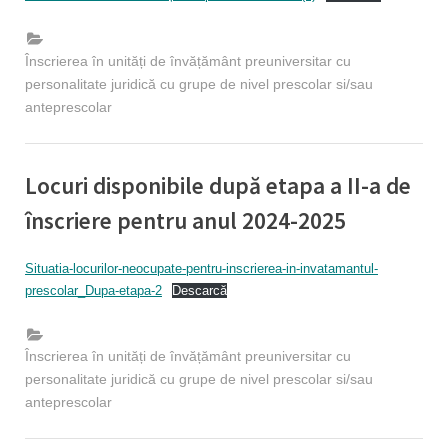
on
Înscrierea în unități de învățământ preuniversitar cu
personalitate juridică cu grupe de nivel prescolar si/sau
anteprescolar
Locuri disponibile după etapa a II-a de
înscriere pentru anul 2024-2025
By
Posted
Educatie timpurie Inspector
09/07/2024
Situatia-locurilor-neocupate-pentru-inscrierea-in-invatamantul-
on
prescolar_Dupa-etapa-2
Descarcă
Înscrierea în unități de învățământ preuniversitar cu
personalitate juridică cu grupe de nivel prescolar si/sau
anteprescolar