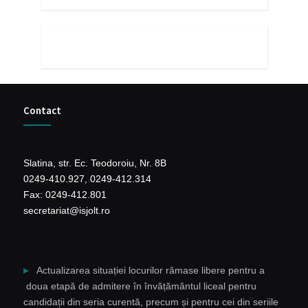
Contact
Slatina, str. Ec. Teodoroiu, Nr. 8B
0249-410.927, 0249-412.314
Fax: 0249-412.801
secretariat@isjolt.ro
Actualizarea situației locurilor rămase libere pentru a
doua etapă de admitere în învățământul liceal pentru
candidații din seria curentă, precum și pentru cei din seriile