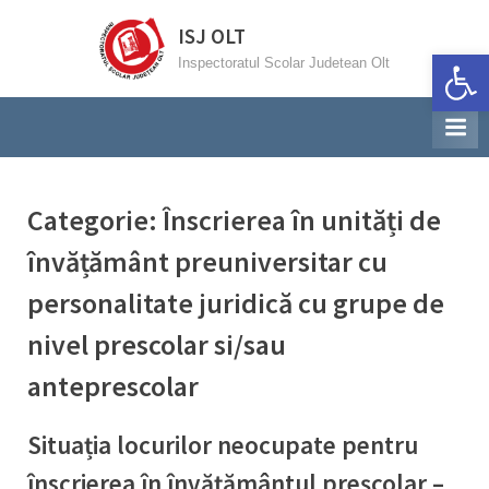
Skip
ISJ OLT
to
Deschide ba
Inspectoratul Scolar Judetean Olt
content
Categorie:
Înscrierea în unități de
învățământ preuniversitar cu
personalitate juridică cu grupe de
nivel prescolar si/sau
anteprescolar
Situația locurilor neocupate pentru
înscrierea în învățământul preșcolar –