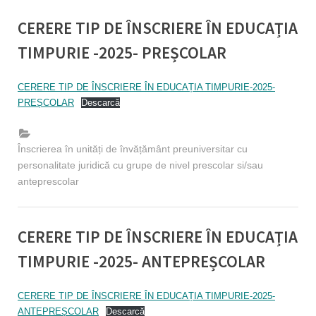
CERERE TIP DE ÎNSCRIERE ÎN EDUCAȚIA
TIMPURIE -2025- PREȘCOLAR
By
Posted
Educatie timpurie Inspector
08/04/2025
CERERE TIP DE ÎNSCRIERE ÎN EDUCAȚIA TIMPURIE-2025-
on
PREȘCOLAR
Descarcă
Înscrierea în unități de învățământ preuniversitar cu
personalitate juridică cu grupe de nivel prescolar si/sau
anteprescolar
CERERE TIP DE ÎNSCRIERE ÎN EDUCAȚIA
TIMPURIE -2025- ANTEPREȘCOLAR
By
Posted
Educatie timpurie Inspector
08/04/2025
CERERE TIP DE ÎNSCRIERE ÎN EDUCAȚIA TIMPURIE-2025-
on
ANTEPREȘCOLAR
Descarcă