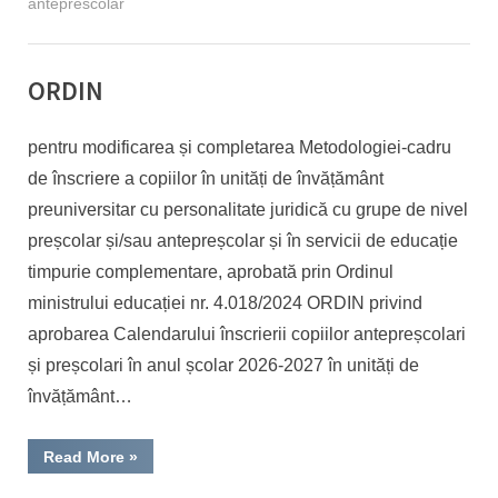
anteprescolar
ORDIN
By
Posted
Educatie timpurie Inspector
29/04/2026
pentru modificarea și completarea Metodologiei-cadru
on
de înscriere a copiilor în unități de învățământ
preuniversitar cu personalitate juridică cu grupe de nivel
preșcolar și/sau antepreșcolar și în servicii de educație
timpurie complementare, aprobată prin Ordinul
ministrului educației nr. 4.018/2024 ORDIN privind
aprobarea Calendarului înscrierii copiilor antepreșcolari
și preșcolari în anul școlar 2026-2027 în unități de
învățământ…
“ORDIN”
Read More
»