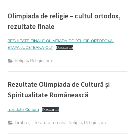
Olimpiada de religie – cultul ortodox,
rezultate finale
By
Posted
Educatie permanent Inspector
22/03/2023
REZULTATE-FINALE-OLIMPIADA-DE-RELIGIE-ORTODOXA-
on
ETAPA-JUDETEANA-OLT
Descarcă
,
Religie
Religie, arte
Rezultate Olimpiada de Cultură și
Spiritualitate Românească
By
Posted
Educatie permanent Inspector
15/03/2023
rezultate-Cultura
Descarcă
on
,
,
Limba şi literatura română
Religie
Religie, arte