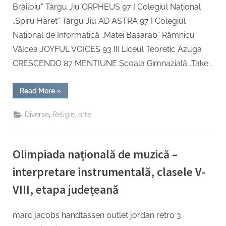
Brăiloiu” Târgu Jiu ORPHEUS 97 I Colegiul Național
„Spiru Haret” Târgu Jiu AD ASTRA 97 I Colegiul
Național de Informatică „Matei Basarab” Râmnicu
Vâlcea JOYFUL VOICES 93 III Liceul Teoretic Azuga
CRESCENDO 87 MENȚIUNE Școala Gimnazială „Take…
“Rezultate
Read More
»
la
Olimpiada
Corală
,
Diverse
Religie, arte
–
faza
zonală”
Olimpiada națională de muzică –
interpretare instrumentală, clasele V-
VIII, etapa județeană
By
Posted
Management institutional Inspector
12/02/2024
marc jacobs handtassen outlet jordan retro 3
on