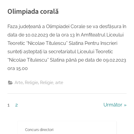
Olimpiada corală
By
Posted
Educatie permanent Inspector
08/02/2023
Faza județeană a Olimpiadei Corale se va desfășura în
on
data de 10.02.2023 de la ora 13 în Amfiteatrul Liceului
Teoretic “Nicolae Titulescu” Slatina Pentru înscrieri
sunteți așteptați la secretariatul Liceului Teoretic
“Nicolae Titulescu” Slatina până pe data de 09.02.2023
ora 15.00
,
,
Arte
Religie
Religie, arte
Paginație
1
2
Următor
articole
Concurs directori