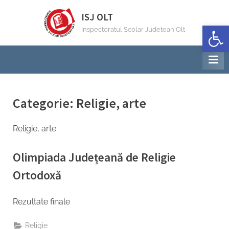
Skip
ISJ OLT
to
Deschide b
Inspectoratul Scolar Judetean Olt
content
Categorie:
Religie, arte
Religie, arte
Olimpiada Județeană de Religie
Ortodoxă
By
Posted
Management resurse umane Inspector
17/03/2026
Rezultate finale
on
Religie