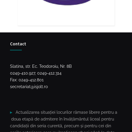
Contact
Slatina, str. Ec. Teodoroiu, Nr. 8B
0249-410.927, 0249-412.314
Fax: 0249-412.801
secretariat@isjolt.ro
Actualizarea situației locurilor rămase libere pentru a
doua etapă de admitere în învățământul liceal pentru
candidații din seria curentă, precum și pentru cei din