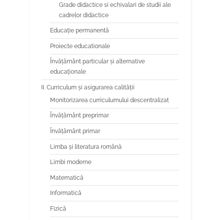
Grade didactice si echivalari de studii ale
cadrelor didactice
Educaţie permanentă
Proiecte educationale
Învăţământ particular şi alternative
educaţionale
II. Curriculum și asigurarea calității
Monitorizarea curriculumului descentralizat
Învățământ preprimar
Învățământ primar
Limba şi literatura română
Limbi moderne
Matematică
Informatică
Fizică