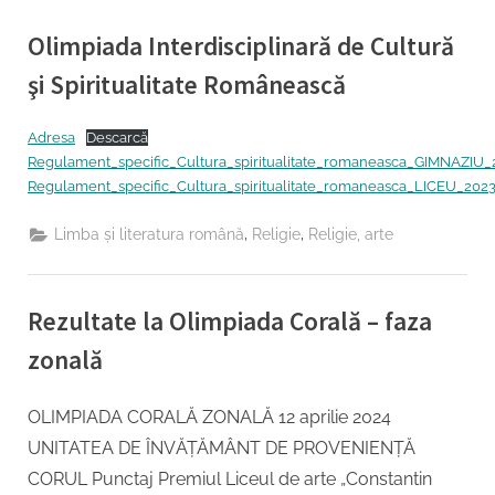
Olimpiada Interdisciplinară de Cultură
şi Spiritualitate Românească
By
Posted
Management institutional Inspector
17/04/2024
Adresa
Descarcă
on
Regulament_specific_Cultura_spiritualitate_romaneasca_GIMNAZIU_
Regulament_specific_Cultura_spiritualitate_romaneasca_LICEU_202
,
,
Limba şi literatura română
Religie
Religie, arte
Rezultate la Olimpiada Corală – faza
zonală
By
Posted
Management institutional Inspector
17/04/2024
OLIMPIADA CORALĂ ZONALĂ 12 aprilie 2024
on
UNITATEA DE ÎNVĂȚĂMÂNT DE PROVENIENȚĂ
CORUL Punctaj Premiul Liceul de arte „Constantin