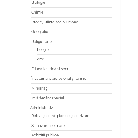
Biologie
Chimie
Istorie, Stiinte socio-umane
Geografie
Religie, arte
Religie
Arte
Educaţie fizică şi sport
Învăţământ profesional şi tehnic
Minorităţi
Învăţământ special
III. Administrativ
Reţea şcolară, plan de şcolarizare
Salarizare, normare
Achizitii publice