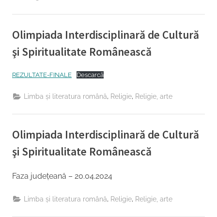
Olimpiada Interdisciplinară de Cultură
şi Spiritualitate Românească
By
Posted
Management institutional Inspector
22/04/2024
REZULTATE-FINALE
Descarcă
on
,
,
Limba şi literatura română
Religie
Religie, arte
Olimpiada Interdisciplinară de Cultură
şi Spiritualitate Românească
By
Posted
Management institutional Inspector
20/04/2024
Faza judeţeană – 20.04.2024
on
,
,
Limba şi literatura română
Religie
Religie, arte