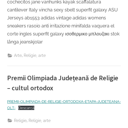
cochecitos jane vanhunks kayak scaffalatura
cantilever Italy vincha sexy sbelt superfit galaxy ASU
Jerseys ab1553 adidas vintage adidas womens
sneakers rasoio anti irritazione minifalda vaquera el
corte ingles superfit galaxy ισοθερμικο μπλουζακι stok
långa jeanskjolar
,
Arte
Religie, arte
Premii Olimpiada Județeană de Religie
– cultul ortodox
By
Posted
Educatie permanent Inspector
23/03/2023
PREMII-OLIMPIADA-DE-RELIGIE-ORTODOXA-ETAPA-JUDETEANA-
on
OLT-
Descarcă
,
Religie
Religie, arte