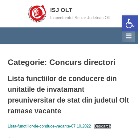
Skip
ISJ OLT
to
Deschide ba
Inspectoratul Scolar Judetean Olt
content
Categorie:
Concurs directori
Lista functiilor de conducere din
unitatile de invatamant
preuniversitar de stat din judetul Olt
ramase vacante
By
Posted
Informatizare
07/10/2022
Lista-functiilor-de-conduce-vacante-07.10.2022
Descarcă
on