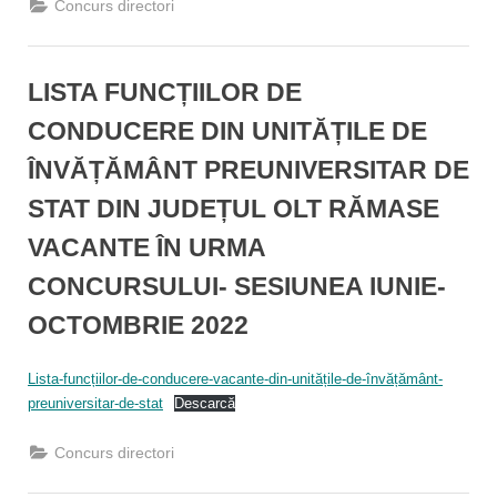
Concurs directori
LISTA FUNCȚIILOR DE
CONDUCERE DIN UNITĂȚILE DE
ÎNVĂȚĂMÂNT PREUNIVERSITAR DE
STAT DIN JUDEȚUL OLT RĂMASE
VACANTE ÎN URMA
CONCURSULUI- SESIUNEA IUNIE-
OCTOMBRIE 2022
By
Posted
Matematica Inspector
04/10/2022
Lista-funcțiilor-de-conducere-vacante-din-unitățile-de-învățământ-
on
preuniversitar-de-stat
Descarcă
Concurs directori