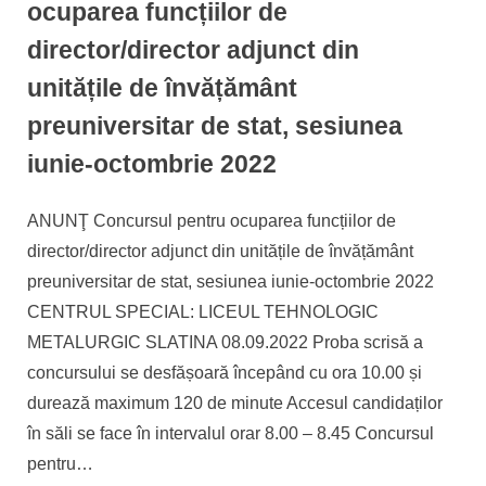
ocuparea funcțiilor de
director/director adjunct din
unitățile de învățământ
preuniversitar de stat, sesiunea
iunie-octombrie 2022
By
Posted
Informatizare
07/09/2022
ANUNŢ Concursul pentru ocuparea funcțiilor de
on
director/director adjunct din unitățile de învățământ
preuniversitar de stat, sesiunea iunie-octombrie 2022
CENTRUL SPECIAL: LICEUL TEHNOLOGIC
METALURGIC SLATINA 08.09.2022 Proba scrisă a
concursului se desfășoară începând cu ora 10.00 și
durează maximum 120 de minute Accesul candidaților
în săli se face în intervalul orar 8.00 – 8.45 Concursul
pentru…