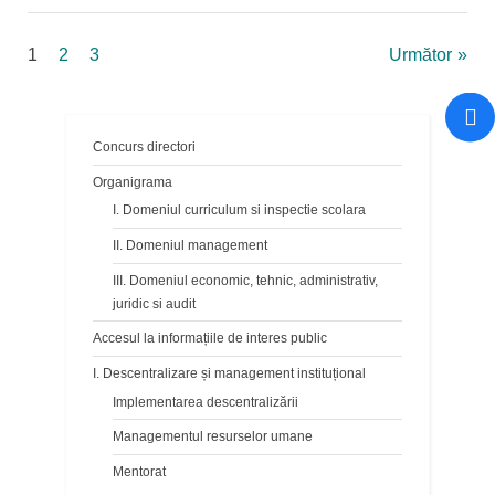
Paginație
1
2
3
Următor
articole
Concurs directori
Organigrama
I. Domeniul curriculum si inspectie scolara
II. Domeniul management
III. Domeniul economic, tehnic, administrativ,
juridic si audit
Accesul la informațiile de interes public
I. Descentralizare și management instituțional
Implementarea descentralizării
Managementul resurselor umane
Mentorat