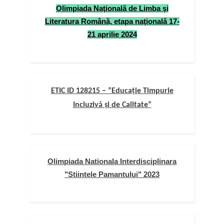
Olimpiada Naţională de Limba şi
Literatura Română, etapa naţională 17-
21 aprilie 2024
ETIC ID 128215 – ”Educație Timpurie
Incluzivă și de Calitate”
Olimpiada Nationala Interdisciplinara
"Stiintele Pamantului" 2023