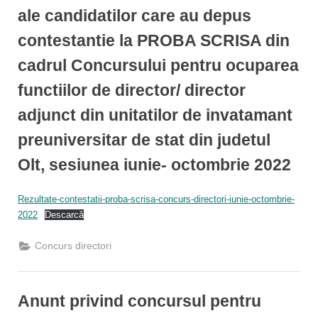
director/
ale candidatilor care au depus
director
adjunct
din
contestantie la PROBA SCRISA din
unitatilor
de
cadrul Concursului pentru ocuparea
invatamant
preuniversitar
de
functiilor de director/ director
stat
din
adjunct din unitatilor de invatamant
judetul
Olt,
sesiunea
preuniversitar de stat din judetul
iunie-
octombrie
Olt, sesiunea iunie- octombrie 2022
2022”
By
Posted
Informatizare
13/09/2022
Rezultate-contestatii-proba-scrisa-concurs-directori-iunie-octombrie-
on
2022
Descarcă
Concurs directori
Anunt privind concursul pentru