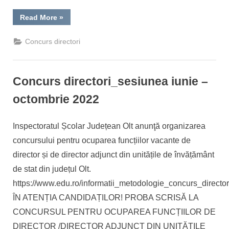
“Anunt
Read More
»
privind
concursul
pentru
Concurs directori
ocuparea
funcțiilor
de
director/director
adjunct
Concurs directori_sesiunea iunie –
din
unitățile
de
octombrie 2022
învățământ
preuniversitar
de
By
Posted
Invatamant primar Inspector
27/06/2022
stat,
Inspectoratul Școlar Județean Olt anunţă organizarea
sesiunea
on
iunie-
concursului pentru ocuparea funcțiilor vacante de
octombrie
2022”
director și de director adjunct din unitățile de învățământ
de stat din județul Olt.
https://www.edu.ro/informatii_metodologie_concurs_director
ÎN ATENȚIA CANDIDAȚILOR! PROBA SCRISĂ LA
CONCURSUL PENTRU OCUPAREA FUNCȚIILOR DE
DIRECTOR /DIRECTOR ADJUNCT DIN UNITĂȚILE