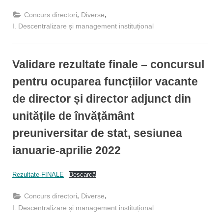
,
,
Concurs directori
Diverse
I. Descentralizare și management instituțional
Validare rezultate finale – concursul
pentru ocuparea funcțiilor vacante
de director și director adjunct din
unitățile de învățământ
preuniversitar de stat, sesiunea
ianuarie-aprilie 2022
By
Posted
Management institutional Inspector
31/03/2022
Rezultate-FINALE
Descarcă
on
,
,
Concurs directori
Diverse
I. Descentralizare și management instituțional