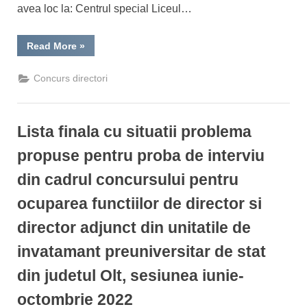
avea loc la: Centrul special Liceul…
“Proba
Read More
»
de
interviu
pentru ocuparea
Concurs directori
funcțiilor
vacante
de
director/director
adjunct
Lista finala cu situatii problema
din
unitățile
de
propuse pentru proba de interviu
învățământ
preuniversitar
din cadrul concursului pentru
de
stat,
din
ocuparea functiilor de director si
județul
Olt,
director adjunct din unitatile de
sesiunea
iunie-
octombrie
invatamant preuniversitar de stat
2022”
din judetul Olt, sesiunea iunie-
octombrie 2022