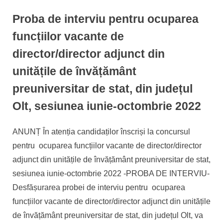
Proba de interviu pentru ocuparea
funcțiilor vacante de
director/director adjunct din
unitățile de învățământ
preuniversitar de stat, din județul
Olt, sesiunea iunie-octombrie 2022
By
Posted
Informatizare
21/09/2022
ANUNȚ În atenția candidaților înscriși la concursul
on
pentru ocuparea funcțiilor vacante de director/director
adjunct din unitățile de învățământ preuniversitar de stat,
sesiunea iunie-octombrie 2022 -PROBA DE INTERVIU-
Desfășurarea probei de interviu pentru ocuparea
funcțiilor vacante de director/director adjunct din unitățile
de învățământ preuniversitar de stat, din județul Olt, va