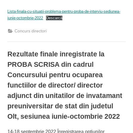
By
Posted
Informatizare
15/09/2022
Lista-finala-cu-situatii-problema-pentru-proba-de-interviu-sediunea-
on
iunie-octombrie-2022
Descarcă
Concurs directori
Rezultate finale inregistrate la
PROBA SCRISA din cadrul
Concursului pentru ocuparea
functiilor de director/ director
adjunct din unitatilor de invatamant
preuniversitar de stat din judetul
Olt, sesiunea iunie-octombrie 2022
By
Posted
Informatizare
13/09/2022
14-18 septembrie 2022 Înregistrarea opțiunilor