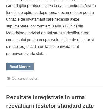
on
candidaților pentru unitatea la care candidează și, în
funcție de opțiune, depunerea documentelor pentru
unitățile de învățământ care necesită avize
suplimentare, conform art. 8 alin. (1) lit. n) din
Metodologia privind organizarea și desfășurarea
concursului pentru ocuparea funcțiilor de director și
director adjunct din unitățile de învățământ
preuniversitar de stat,…
“Rezultate
Read More
»
finale
inregistrate
la
Concurs directori
PROBA
SCRISA
din
cadrul
Concursului
Rezultate inregistrate in urma
pentru
ocuparea
functiilor
reevaluarii testelor standardizate
de