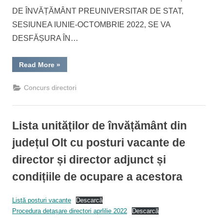
DE ÎNVĂȚĂMÂNT PREUNIVERSITAR DE STAT,
SESIUNEA IUNIE-OCTOMBRIE 2022, SE VA
DESFĂȘURA ÎN…
“Concurs
Read More
»
directori_sesiunea
iunie
–
Concurs directori
octombrie
2022”
Lista unităților de învățământ din
județul Olt cu posturi vacante de
director și director adjunct și
condițiile de ocupare a acestora
By
Posted
Management institutional Inspector
01/04/2022
Listă posturi vacante
Descarcă
on
Procedura detașare directori aprlilie 2022
Descarcă