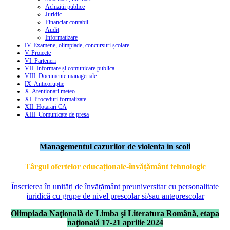
Achizitii publice
Juridic
Financiar contabil
Audit
Informatizare
IV. Examene, olimpiade, concursuri școlare
V. Proiecte
VI. Parteneri
VII. Informare și comunicare publica
VIII. Documente manageriale
IX. Anticoruptie
X. Atentionari meteo
XI. Proceduri formalizate
XII. Hotarari CA
XIII. Comunicate de presa
Managementul cazurilor de violenta in scoli
Târgul ofertelor educaționale-învățământ tehnologic
Înscrierea în unități de învățământ preuniversitar cu personalitate
juridică cu grupe de nivel prescolar si/sau anteprescolar
Olimpiada Naţională de Limba şi Literatura Română, etapa
naţională 17-21 aprilie 2024