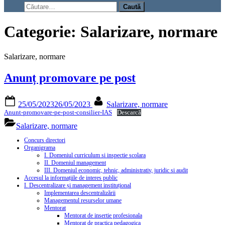
search
Caută
form
după:
Categorie:
Salarizare, normare
Salarizare, normare
Anunț promovare pe post
Posted
By
25/05/2023
26/05/2023
Salarizare, normare
on
Anunt-promovare-pe-post-consilier-IAS
Descarcă
Salarizare, normare
Concurs directori
Organigrama
I. Domeniul curriculum si inspectie scolara
II. Domeniul management
III. Domeniul economic, tehnic, administrativ, juridic si audit
Accesul la informațiile de interes public
I. Descentralizare și management instituțional
Implementarea descentralizării
Managementul resurselor umane
Mentorat
Mentorat de insertie profesionala
Mentorat de practica pedagogica