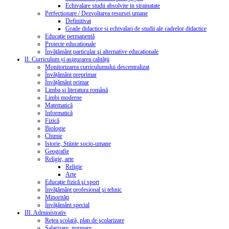
Echivalare studii absolvite in strainatate
Perfectionare / Dezvoltarea resursei umane
Definitivat
Grade didactice si echivalari de studii ale cadrelor didactice
Educaţie permanentă
Proiecte educationale
Învăţământ particular şi alternative educaţionale
II. Curriculum și asigurarea calității
Monitorizarea curriculumului descentralizat
Învățământ preprimar
Învățământ primar
Limba şi literatura română
Limbi moderne
Matematică
Informatică
Fizică
Biologie
Chimie
Istorie, Stiinte socio-umane
Geografie
Religie, arte
Religie
Arte
Educaţie fizică şi sport
Învăţământ profesional şi tehnic
Minorităţi
Învăţământ special
III. Administrativ
Reţea şcolară, plan de şcolarizare
Salarizare, normare