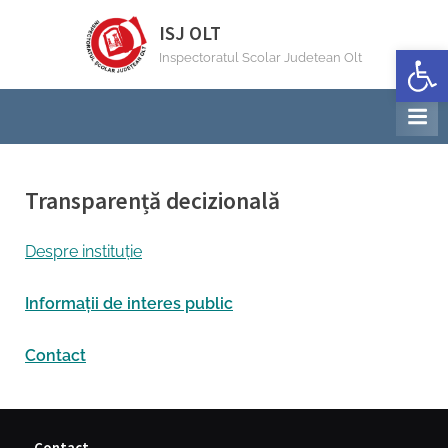
Skip
ISJ OLT
to
Deschide b
Inspectoratul Scolar Judetean Olt
content
Transparență decizională
Despre instituție
Informații de interes public
Contact
Contact