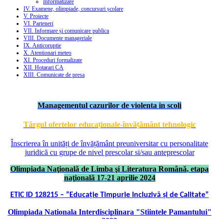
Informatizare
IV. Examene, olimpiade, concursuri școlare
V. Proiecte
VI. Parteneri
VII. Informare și comunicare publica
VIII. Documente manageriale
IX. Anticoruptie
X. Atentionari meteo
XI. Proceduri formalizate
XII. Hotarari CA
XIII. Comunicate de presa
Managementul cazurilor de violenta in scoli
Târgul ofertelor educaționale-învățământ tehnologic
Înscrierea în unități de învățământ preuniversitar cu personalitate
juridică cu grupe de nivel prescolar si/sau anteprescolar
Olimpiada Naţională de Limba şi Literatura Română, etapa
naţională 17-21 aprilie 2024
ETIC ID 128215 – ”Educație Timpurie Incluzivă și de Calitate”
Olimpiada Nationala Interdisciplinara "Stiintele Pamantului"