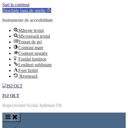
Sari la conținut
Deschide bara de unelte
Instrumente de accesibilitate
Mărește textul
Micșorează textul
Tonuri de gri
Contrast mare
Contrast negativ
Fundal luminos
Legături subliniate
Font lizibil
Resetează
Skip
to
ISJ OLT
content
Inspectoratul Scolar Judetean Olt