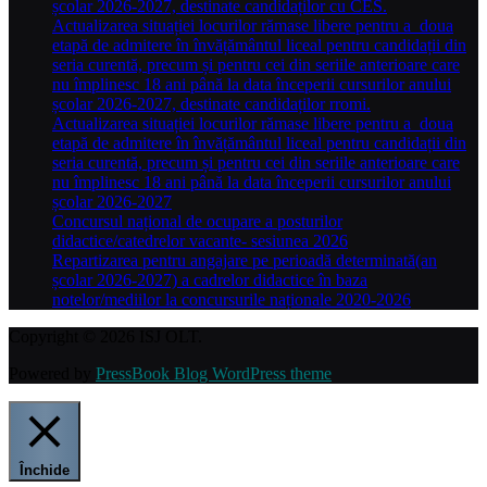
școlar 2026-2027, destinate candidaților cu CES.
Actualizarea situației locurilor rămase libere pentru a doua
etapă de admitere în învățământul liceal pentru candidații din
seria curentă, precum și pentru cei din seriile anterioare care
nu împlinesc 18 ani până la data începerii cursurilor anului
școlar 2026-2027, destinate candidaților rromi.
Actualizarea situației locurilor rămase libere pentru a doua
etapă de admitere în învățământul liceal pentru candidații din
seria curentă, precum și pentru cei din seriile anterioare care
nu împlinesc 18 ani până la data începerii cursurilor anului
școlar 2026-2027
Concursul național de ocupare a posturilor
didactice/catedrelor vacante- sesiunea 2026
Repartizarea pentru angajare pe perioadă determinată(an
școlar 2026-2027) a cadrelor didactice în baza
notelor/mediilor la concursurile naționale 2020-2026
Copyright © 2026 ISJ OLT.
Powered by
PressBook Blog WordPress theme
Închide