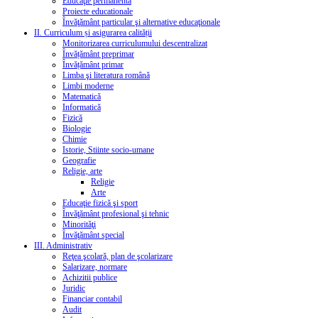
Educaţie permanentă
Proiecte educationale
Învăţământ particular şi alternative educaţionale
II. Curriculum și asigurarea calității
Monitorizarea curriculumului descentralizat
Învățământ preprimar
Învățământ primar
Limba şi literatura română
Limbi moderne
Matematică
Informatică
Fizică
Biologie
Chimie
Istorie, Stiinte socio-umane
Geografie
Religie, arte
Religie
Arte
Educaţie fizică şi sport
Învăţământ profesional şi tehnic
Minorităţi
Învăţământ special
III. Administrativ
Reţea şcolară, plan de şcolarizare
Salarizare, normare
Achizitii publice
Juridic
Financiar contabil
Audit