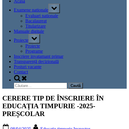
Acasa
Toggle
Examene nationale
sub-
menu
Evaluari nationale
Bacalaureat
Titularizare
Manuale digitale
Toggle
Proiecte
sub-
menu
Proiecte
Programe
Inscriere invatamant primar
Transparență decizională
Posturi vacante
Contact
Toggle
search
Caută
form
după:
CERERE TIP DE ÎNSCRIERE ÎN
EDUCAȚIA TIMPURIE -2025-
PREȘCOLAR
Posted
By
08/04/2025
Educatie timpurie Inspector