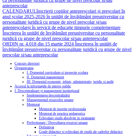
cu personalitate juridică cu grupe de nivel prescolar si/sau
anteprescolar
CALENDARULînscrierii copiilor antepreșcolari și preșcolari în
anul școlar 2025-2026 în unități de învățământ preuniversitar cu
personalitate juridică cu grupe de nivel preșcolar și/sau
antepreșcolarși în servicii de educație timpurie complementare
Înscrierea în unități de învățământ preuniversitar cu personalitate
juridică cu grupe de nivel prescolar si/sau anteprescolar
ORDIN nr. 4.018 din 15 martie 2024
Înscrierea în unități de
învățământ preuniversitar cu personalitate juridică cu grupe de nivel
prescolar si/sau anteprescolar
Concurs directori
Organigrama
I. Domeniul curriculum si inspectie scolara
II. Domeniul management
III. Domeniul economic, tehnic, administrativ, juridic si audit
Accesul la informațiile de interes public
I. Descentralizare și management instituțional
Implementarea descentralizării
Managementul resurselor umane
Mentorat
Mentorat de insertie profesionala
Mentorat de practica pedagogica
Echivalare studii absolvite in strainatate
Perfectionare / Dezvoltarea resursei umane
Definitivat
Grade didactice si echivalari de studii ale cadrelor didactice