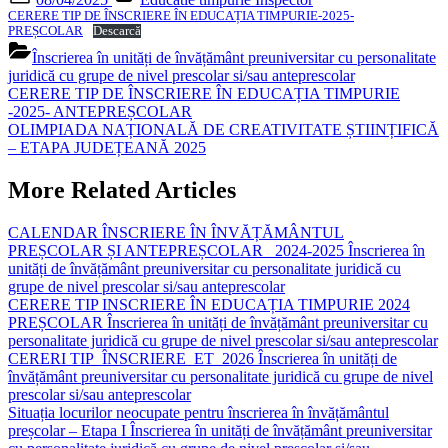
on
CERERE TIP DE ÎNSCRIERE ÎN EDUCAȚIA TIMPURIE-2025-
PREȘCOLAR
Descarcă
Înscrierea în unități de învățământ preuniversitar cu personalitate
juridică cu grupe de nivel prescolar si/sau anteprescolar
Navigare
Previous
CERERE TIP DE ÎNSCRIERE ÎN EDUCAȚIA TIMPURIE
Post:
-2025- ANTEPREȘCOLAR
în
Next
OLIMPIADA NAȚIONALĂ DE CREATIVITATE ȘTIINȚIFICĂ
articole
Post:
– ETAPA JUDEȚEANĂ 2025
More Related Articles
CALENDAR ÎNSCRIERE ÎN ÎNVĂȚĂMÂNTUL
PREȘCOLAR ȘI ANTEPREȘCOLAR _2024-2025
Înscrierea în
unități de învățământ preuniversitar cu personalitate juridică cu
grupe de nivel prescolar si/sau anteprescolar
CERERE TIP INSCRIERE ÎN EDUCAȚIA TIMPURIE 2024
PREȘCOLAR
Înscrierea în unități de învățământ preuniversitar cu
personalitate juridică cu grupe de nivel prescolar si/sau anteprescolar
CERERI TIP_ÎNSCRIERE_ET_2026
Înscrierea în unități de
învățământ preuniversitar cu personalitate juridică cu grupe de nivel
prescolar si/sau anteprescolar
Situația locurilor neocupate pentru înscrierea în învățământul
preșcolar – Etapa I
Înscrierea în unități de învățământ preuniversitar