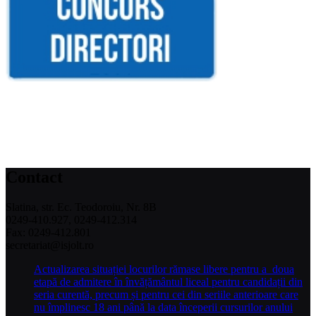
Contact
Slatina, str. Ec. Teodoroiu, Nr. 8B
0249-410.927, 0249-412.314
Fax: 0249-412.801
secretariat@isjolt.ro
Actualizarea situației locurilor rămase libere pentru a doua
etapă de admitere în învățământul liceal pentru candidații din
seria curentă, precum și pentru cei din seriile anterioare care
nu împlinesc 18 ani până la data începerii cursurilor anului