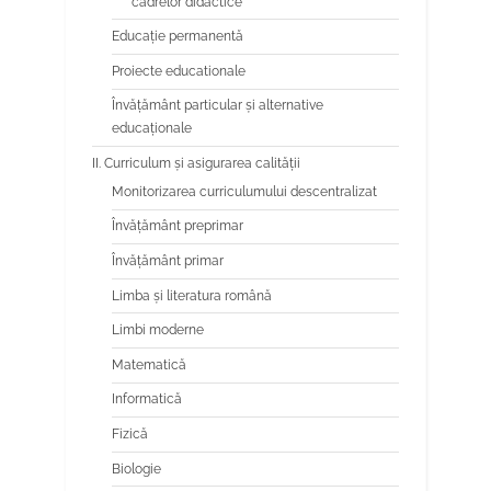
cadrelor didactice
Educaţie permanentă
Proiecte educationale
Învăţământ particular şi alternative
educaţionale
II. Curriculum și asigurarea calității
Monitorizarea curriculumului descentralizat
Învățământ preprimar
Învățământ primar
Limba şi literatura română
Limbi moderne
Matematică
Informatică
Fizică
Biologie