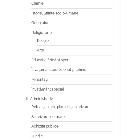
Chimie
Istorie, Stiinte socio-umane
Geografie
Religie, arte
Religie
Arte
Educaţie fizică şi sport
Învăţământ profesional şi tehnic
Minorităţi
Învăţământ special
III. Administrativ
Reţea şcolară, plan de şcolarizare
Salarizare, normare
Achizitii publice
Juridic