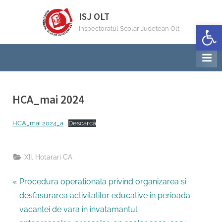
Skip
ISJ OLT
to
Deschide b
Inspectoratul Scolar Judetean Olt
content
HCA_mai 2024
By
Posted
Invatamant primar Inspector
10/06/2024
HCA_mai 2024_a
Descarcă
on
XII. Hotarari CA
Navigare
P
Procedura operationala privind organizarea si
r
desfasurarea activitatilor educative in perioada
în
e
vacantei de vara in invatamantul