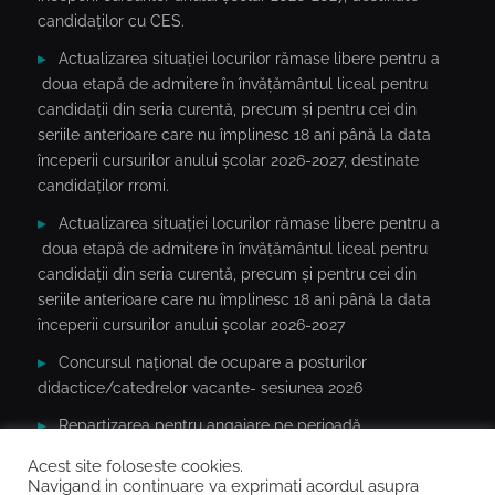
candidaților cu CES.
Actualizarea situației locurilor rămase libere pentru a
doua etapă de admitere în învățământul liceal pentru
candidații din seria curentă, precum și pentru cei din
seriile anterioare care nu împlinesc 18 ani până la data
începerii cursurilor anului școlar 2026-2027, destinate
candidaților rromi.
Actualizarea situației locurilor rămase libere pentru a
doua etapă de admitere în învățământul liceal pentru
candidații din seria curentă, precum și pentru cei din
seriile anterioare care nu împlinesc 18 ani până la data
începerii cursurilor anului școlar 2026-2027
Concursul național de ocupare a posturilor
didactice/catedrelor vacante- sesiunea 2026
Repartizarea pentru angajare pe perioadă
determinată(an școlar 2026-2027) a cadrelor didactice în
Acest site foloseste cookies.
baza notelor/mediilor la concursurile naționale 2020-2026
Navigand in continuare va exprimati acordul asupra