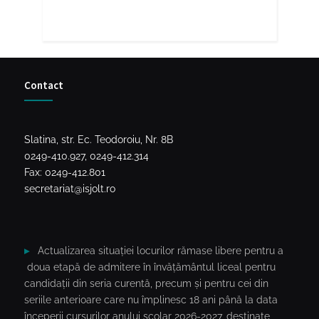
Contact
Slatina, str. Ec. Teodoroiu, Nr. 8B
0249-410.927, 0249-412.314
Fax: 0249-412.801
secretariat@isjolt.ro
Actualizarea situației locurilor rămase libere pentru a
doua etapă de admitere în învățământul liceal pentru
candidații din seria curentă, precum și pentru cei din
seriile anterioare care nu împlinesc 18 ani până la data
începerii cursurilor anului școlar 2026-2027, destinate