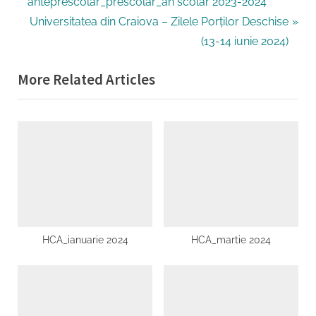
articole
v
anteprescolar_prescolar_an scolar 2023-2024
i
N
Universitatea din Craiova – Zilele Porților Deschise
o
e
(13-14 iunie 2024)
u
x
More Related Articles
s
t
P
P
o
o
s
s
t
t
:
:
HCA_ianuarie 2024
HCA_martie 2024