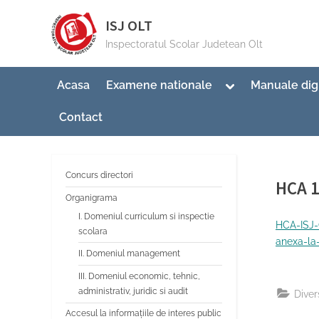
Skip
ISJ OLT
to
Inspectoratul Scolar Judetean Olt
content
Toggle
Acasa
Examene nationale
Manuale dig
sub-
menu
Contact
Concurs directori
HCA 1
Organigrama
I. Domeniul curriculum si inspectie
By
Post
Infor
09/0
HCA-ISJ-
scolara
on
anexa-la
II. Domeniul management
III. Domeniul economic, tehnic,
administrativ, juridic si audit
Diver
Accesul la informațiile de interes public