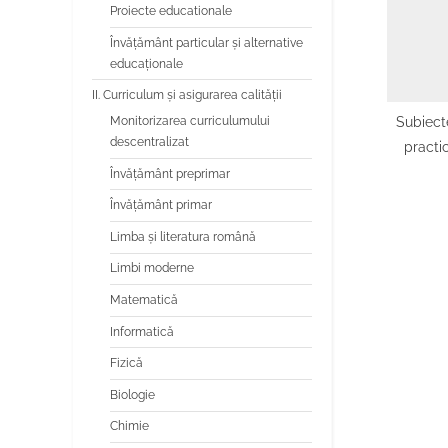
Proiecte educationale
Învăţământ particular şi alternative
educaţionale
II. Curriculum și asigurarea calității
Subiect
Monitorizarea curriculumului
descentralizat
practi
pen
Învățământ preprimar
atestatu
Învățământ primar
susținut
Limba şi literatura română
de la
Limbi moderne
Matemati
Matemat
Matematică
Intensiv 
Informatică
șco
Fizică
Biologie
Chimie