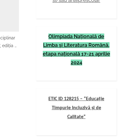
si/sau anteprescolar
tie 2026
Olimpiada Naţională de
ciplinar
Limba şi Literatura Română,
, ediția a
3
etapa naţională 17-21 aprilie
2024
ETIC ID 128215 – ”Educație
Timpurie Incluzivă și de
Calitate”