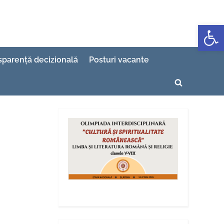
Deschide b
sparență decizională
Posturi vacante
Toggle
search
form