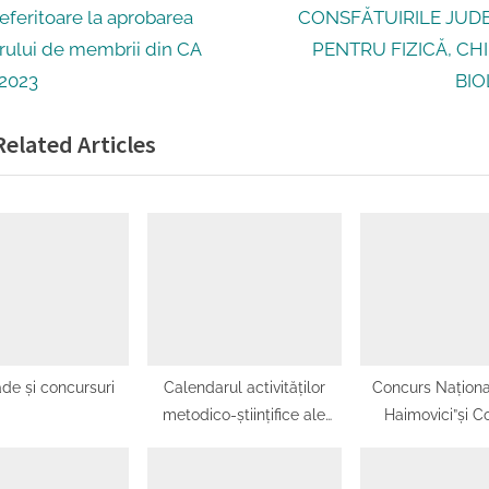
gare
N
eferitoare la aprobarea
CONSFĂTUIRILE JUD
e
ului de membrii din CA
PENTRU FIZICĂ, CHI
x
2023
BIO
t
ole
elated Articles
P
o
s
t
:
de și concursuri
Calendarul activităților
Concurs Național
metodico-științifice ale
Haimovici”și C
Inspectoratului Școlar
Național ,,Ped
Județean Olt_27.11.2023
Matematicii”-