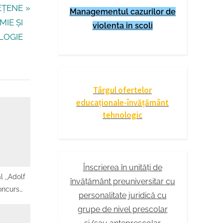
EȚENE
Managementul cazurilor de
MIE ȘI
violenta in scoli
LOGIE
Târgul ofertelor
educaționale-învățământ
tehnologic
Înscrierea în unități de
 ,,Adolf
învățământ preuniversitar cu
oncurs
personalitate juridică cu
agogia
grupe de nivel prescolar
etapa