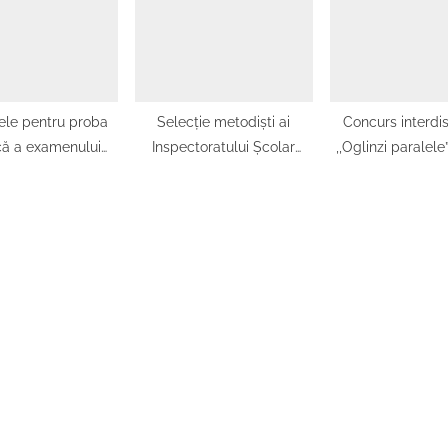
județeană-7 mar
ele pentru proba
Selecție metodiști ai
Concurs interdis
că a examenului
Inspectoratului Școlar
,,Oglinzi paralele”
tru obținerea
Județean Olt, an școlar
II-a, 202
lui profesional –
2025 – 2026
 de elevii claselor
 specializarea
că Informatică și
ică-Informatică,
Informatică – anul
lar 2025-2026