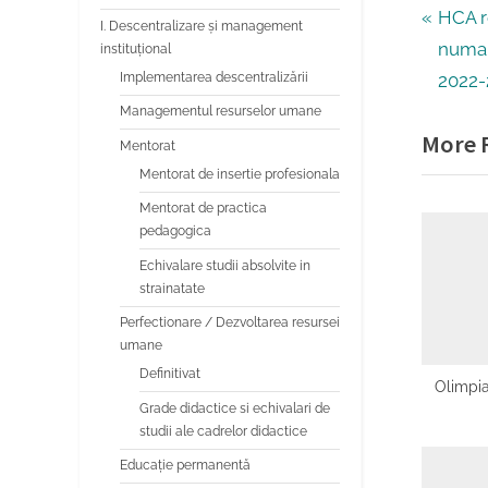
Navi
P
HCA r
I. Descentralizare și management
r
numar
instituțional
în
e
Implementarea descentralizării
2022-
v
artic
Managementul resurselor umane
More R
i
Mentorat
o
Mentorat de insertie profesionala
u
Mentorat de practica
pedagogica
s
Echivalare studii absolvite in
P
strainatate
o
Perfectionare / Dezvoltarea resursei
s
umane
t
Definitivat
Olimpia
:
Grade didactice si echivalari de
studii ale cadrelor didactice
Educaţie permanentă