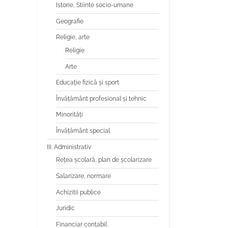
Istorie, Stiinte socio-umane
Geografie
Religie, arte
Religie
Arte
Educaţie fizică şi sport
Învăţământ profesional şi tehnic
Minorităţi
Învăţământ special
III. Administrativ
Reţea şcolară, plan de şcolarizare
Salarizare, normare
Achizitii publice
Juridic
Financiar contabil