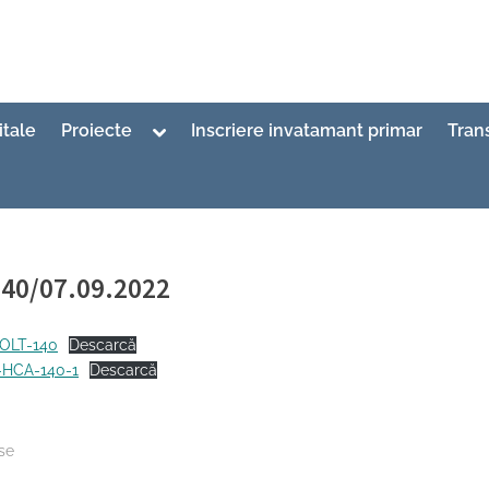
Toggle
itale
Proiecte
Inscriere invatamant primar
Tran
sub-
menu
40/07.09.2022
ed
matizare
9/2022
OLT-140
Descarcă
-HCA-140-1
Descarcă
se