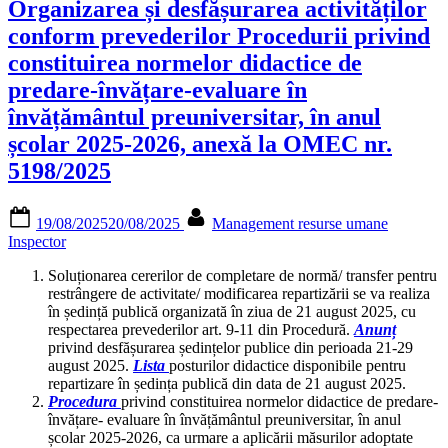
Organizarea și desfășurarea activităților
posturilor
didactice/catedrelor
conform prevederilor Procedurii privind
vacante/rezervate,
constituirea normelor didactice de
sesiunea
2025”
predare-învățare-evaluare în
învățământul preuniversitar, în anul
școlar 2025-2026, anexă la OMEC nr.
5198/2025
Posted
By
19/08/2025
20/08/2025
Management resurse umane
on
Inspector
Soluționarea cererilor de completare de normă/ transfer pentru
restrângere de activitate/ modificarea repartizării se va realiza
în ședință publică organizată în ziua de 21 august 2025, cu
respectarea prevederilor art. 9-11 din Procedură.
Anunț
privind desfășurarea ședințelor publice din perioada 21-29
august 2025.
Lista
posturilor didactice disponibile pentru
repartizare în ședința publică din data de 21 august 2025.
Procedura
privind constituirea normelor didactice de predare-
învățare- evaluare în învățământul preuniversitar, în anul
școlar 2025-2026, ca urmare a aplicării măsurilor adoptate