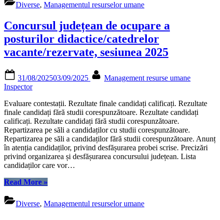
Diverse
,
Managementul resurselor umane
Concursul județean de ocupare a
posturilor didactice/catedrelor
vacante/rezervate, sesiunea 2025
Posted
By
31/08/2025
03/09/2025
Management resurse umane
on
Inspector
Evaluare contestații. Rezultate finale candidați calificați. Rezultate
finale candidați fără studii corespunzătoare. Rezultate candidați
calificați. Rezultate candidați fără studii corespunzătoare.
Repartizarea pe săli a candidaților cu studii corespunzătoare.
Repartizarea pe săli a candidaților fără studii corespunzătoare. Anunț
în atenția candidaților, privind desfășurarea probei scrise. Precizări
privind organizarea și desfășurarea concursului județean. Lista
candidaților care vor…
“Concursul
Read More
»
județean
de
Diverse
,
Managementul resurselor umane
ocupare
a