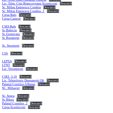
Lic. Tehn. Ctin Brancoveanu Scornicesti
Descarcă
Sc. Mihai Eminescu Corabia
Descarcă
Sc. Mihai Eminescu Corabia_2
Descarcă
Cresa Bals
Descarcă
Cresa Caracal
Descarcă
CSEI Bals
Descarcă
Sc Babiciu
Descarcă
Sc Gostavatu
Descarcă
Sc Rusanesti
Descarcă
Sc. Stoenesti
Descarcă
CSS
Descarcă
LEPSA
Descarcă
LTNT
Descarcă
Lic. Vitomiresti
Descarcă
CSEI_3.10
Descarcă
Lic. Tehnologic Draganești Olt
Descarcă
Palatul Copiilor A Baran
Descarcă
SC. Mihaesti
Descarcă
Sc. Seaca
Descarcă
Sc Bârza
Descarcă
Palatul Copiilor_2
Descarcă
Cresa Scornicesti
Descarcă