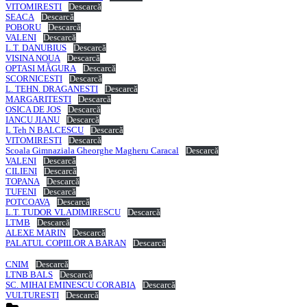
VITOMIRESTI
Descarcă
SEACA
Descarcă
POBORU
Descarcă
VALENI
Descarcă
L.T. DANUBIUS
Descarcă
VISINA NOUA
Descarcă
OPTASI MĂGURA
Descarcă
SCORNICESTI
Descarcă
L. TEHN. DRAGANESTI
Descarcă
MARGARITESTI
Descarcă
OSICA DE JOS
Descarcă
IANCU JIANU
Descarcă
L Teh N BALCESCU
Descarcă
VITOMIRESTI
Descarcă
Scoala Gimnaziala Gheorghe Magheru Caracal
Descarcă
VALENI
Descarcă
CILIENI
Descarcă
TOPANA
Descarcă
TUFENI
Descarcă
POTCOAVA
Descarcă
L.T. TUDOR VLADIMIRESCU
Descarcă
LTMB
Descarcă
ALEXE MARIN
Descarcă
PALATUL COPIILOR A BARAN
Descarcă
CNIM
Descarcă
LTNB BALS
Descarcă
SC. MIHAI EMINESCU CORABIA
Descarcă
VULTURESTI
Descarcă