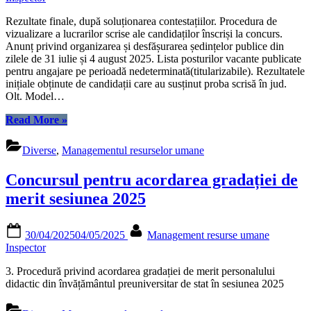
Rezultate finale, după soluționarea contestațiilor. Procedura de
vizualizare a lucrarilor scrise ale candidaților înscriși la concurs.
Anunț privind organizarea și desfășurarea ședințelor publice din
zilele de 31 iulie și 4 august 2025. Lista posturilor vacante publicate
pentru angajare pe perioadă nedeterminată(titularizabile). Rezultatele
inițiale obținute de candidații care au susținut proba scrisă în jud.
Olt. Model…
“Concursul
Read More
»
național
de
Diverse
,
Managementul resurselor umane
ocupare
a
Concursul pentru acordarea gradației de
posturilor
didactice/catedrelor
merit sesiunea 2025
vacante-
sesiunea
Posted
By
2025”
30/04/2025
04/05/2025
Management resurse umane
on
Inspector
3. Procedură privind acordarea gradației de merit personalului
didactic din învățământul preuniversitar de stat în sesiunea 2025