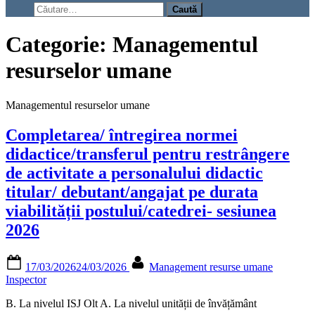
search
Caută
form
după:
Categorie:
Managementul
resurselor umane
Managementul resurselor umane
Completarea/ întregirea normei
didactice/transferul pentru restrângere
de activitate a personalului didactic
titular/ debutant/angajat pe durata
viabilității postului/catedrei- sesiunea
2026
Posted
By
17/03/2026
24/03/2026
Management resurse umane
on
Inspector
B. La nivelul ISJ Olt A. La nivelul unității de învățământ