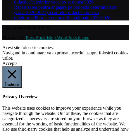
didactice/catedrelor vacante- sesiunea 2026
Repartizarea pentru angajare pe perioadă determinată(an
școlar 2026-2027) a cadrelor didactice în baza
notelor/mediilor la concursurile naționale 2020-2026
Copyright © 2026 ISJ OLT.
Powered by
PressBook Blog WordPress theme
Acest site foloseste cookies.
Navigand in continuare va exprimati acordul asupra folosirii cookie-
urilor.
Accepta
Închide
Privacy Overview
This website uses cookies to improve your experience while you
navigate through the website. Out of these, the cookies that are
categorized as necessary are stored on your browser as they are
essential for the working of basic functionalities of the website. We
also use third-party cookies that help us analyze and understand how