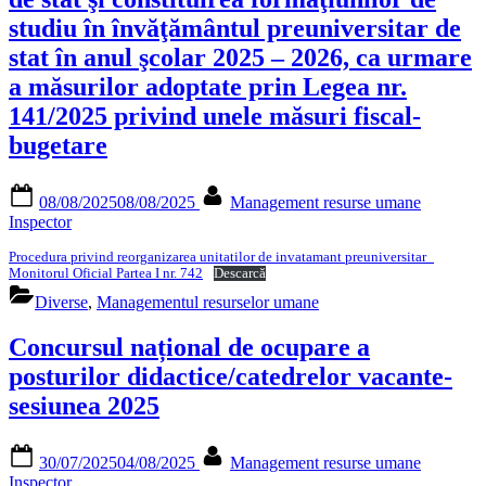
studiu în învăţământul preuniversitar de
stat în anul şcolar 2025 – 2026, ca urmare
a măsurilor adoptate prin Legea nr.
141/2025 privind unele măsuri fiscal-
bugetare
Posted
By
08/08/2025
08/08/2025
Management resurse umane
on
Inspector
Procedura privind reorganizarea unitatilor de invatamant preuniversitar_
Monitorul Oficial Partea I nr. 742
Descarcă
Diverse
,
Managementul resurselor umane
Concursul național de ocupare a
posturilor didactice/catedrelor vacante-
sesiunea 2025
Posted
By
30/07/2025
04/08/2025
Management resurse umane
on
Inspector