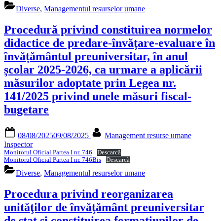
Diverse
,
Managementul resurselor umane
Procedură privind constituirea normelor
didactice de predare-învățare-evaluare în
învățământul preuniversitar, în anul
școlar 2025-2026, ca urmare a aplicării
măsurilor adoptate prin Legea nr.
141/2025 privind unele măsuri fiscal-
bugetare
Posted
By
08/08/2025
09/08/2025
Management resurse umane
on
Inspector
Monitorul Oficial Partea I nr. 746
Descarcă
Monitorul Oficial Partea I nr. 746Bis
Descarcă
Diverse
,
Managementul resurselor umane
Procedura privind reorganizarea
unităţilor de învăţământ preuniversitar
de stat şi constituirea formaţiunilor de