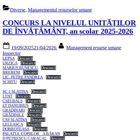
Diverse
,
Managementul resurselor umane
CONCURS LA NIVELUL UNITĂȚILOR
DE ÎNVĂȚĂMÂNT, an școlar 2025-2026
Posted
By
19/09/2025
21/04/2026
Management resurse umane
on
Inspector
LEPSA
Descarcă
URZICA
Descarcă
MARIUS BUNESCU
Descarcă
BREBENI
Descarcă
LIC. PETRE PANDREA
Descarcă
SCHITU
Descarcă
SC 1 SLATINA
Descarcă
LTNT
Descarcă
CSEI BALS
Descarcă
LT DANUBIUS
Descarcă
GRADINARI
Descarcă
GRĂDINILE
Descarcă
CSS SLATINA
Descarcă
LELEASCA
Descarcă
DOBROTEASA
Descarcă
PALATUL COPIILOR _A BĂRAN
Descarcă
D PETRESCU CARACAL
Descarcă