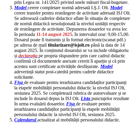
prin Legea nr. 141/2025 privind unele măsuri fiscal-bugetare.
Model
cerere completare normă adresată I.Ş.J. Olt.
Model
cerere transfer pentru restrângere de activitate adresată ISJ Olt.
Se adresează cadrelor didactice aflate în situația de completare
de normă didactică nesoluționată la nivelul unității respectiv
de restrângere de activitate. Depunerea dosarelor va avea loc
în perioada
11-14 august 2025
,
în intervalul orar: 9,00-15,00.
Dosarul poate fi transmis și în format electronic(scanat pdf.)
pe adresa de mail
titularizare@isjolt.ro
până la data de 14
august 2025. În conținutul dosarului se va include obligatoriu
și
declarația
pe propria răspundere prin care cadrul didactic
confirmă că documentele anexate cererii îi aparțin și că prin
acestea sunt certificate activitățile desfășurate.
Model
adeverință statut post-catedră pentru cadrele didactice
solicitante.
Fișa
de evaluare pentru ierarhizarea candidaților participanți
la etapele mobilității personalului didactic la nivelul ISJ Olt,
sesiunea 2025. Se completează rubrica de autoevaluare și se
include în dosarul depus la ISJ Olt.
Lista
punctajelor rezultate
în urma evaluării dosarelor.
Fișa
de evaluare pentru
ierarhizarea candidaților participanți la etapele mobilității
personalului didactic la nivelul ISJ Olt, sesiunea 2025.
Calendarul
actualizat al mobilității personalului didactic.