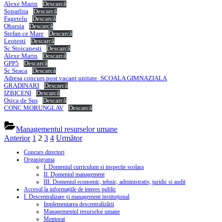
Alexe Marin
Descarcă
Soparlita
Descarcă
Fagetelu
Descarcă
Obarsia
Descarcă
Stefan ce Mare
Descarcă
Leotesti
Descarcă
Sc Stoicanesti
Descarcă
Alexe Marin
Descarcă
GPP5
Descarcă
Sc Seaca
Descarcă
Adresa concurs post vacant unitate_SCOALA GIMNAZIALA
GRADINARI
Descarcă
IZBICENI
Descarcă
Osica de Sus
Descarcă
CONC MORUNGLAV
Descarcă
Managementul resurselor umane
Paginație
Anterior
1
2
3
4
Următor
articole
Concurs directori
Organigrama
I. Domeniul curriculum si inspectie scolara
II. Domeniul management
III. Domeniul economic, tehnic, administrativ, juridic si audit
Accesul la informațiile de interes public
I. Descentralizare și management instituțional
Implementarea descentralizării
Managementul resurselor umane
Mentorat