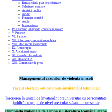
Reţea şcolară, plan de şcolarizare
Salarizare, normare
Achizitii publice
Juridic
Financiar contabil
Audit
Informatizare
IV. Examene, olimpiade, concursuri școlare
V. Proiecte
VI. Parteneri
VII. Informare și comunicare publica
VIII. Documente manageriale
IX. Anticoruptie
X. Atentionari meteo
XI. Proceduri formalizate
XII. Hotarari CA
XIII. Comunicate de presa
Managementul cazurilor de violenta in scoli
Târgul ofertelor educaționale-învățământ tehnologic
Înscrierea în unități de învățământ preuniversitar cu personalitate
juridică cu grupe de nivel prescolar si/sau anteprescolar
Olimpiada Naţională de Limba şi Literatura Română, etapa