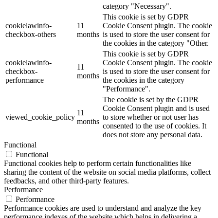
category "Necessary".
This cookie is set by GDPR
cookielawinfo-
11
Cookie Consent plugin. The cookie
checkbox-others
months
is used to store the user consent for
the cookies in the category "Other.
This cookie is set by GDPR
cookielawinfo-
Cookie Consent plugin. The cookie
11
checkbox-
is used to store the user consent for
months
performance
the cookies in the category
"Performance".
The cookie is set by the GDPR
Cookie Consent plugin and is used
11
viewed_cookie_policy
to store whether or not user has
months
consented to the use of cookies. It
does not store any personal data.
Functional
Functional
Functional cookies help to perform certain functionalities like
sharing the content of the website on social media platforms, collect
feedbacks, and other third-party features.
Performance
Performance
Performance cookies are used to understand and analyze the key
performance indexes of the website which helps in delivering a