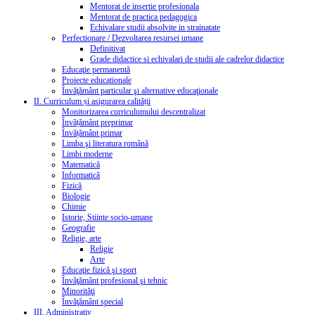
Mentorat de insertie profesionala
Mentorat de practica pedagogica
Echivalare studii absolvite in strainatate
Perfectionare / Dezvoltarea resursei umane
Definitivat
Grade didactice si echivalari de studii ale cadrelor didactice
Educaţie permanentă
Proiecte educationale
Învăţământ particular şi alternative educaţionale
II. Curriculum și asigurarea calității
Monitorizarea curriculumului descentralizat
Învățământ preprimar
Învățământ primar
Limba şi literatura română
Limbi moderne
Matematică
Informatică
Fizică
Biologie
Chimie
Istorie, Stiinte socio-umane
Geografie
Religie, arte
Religie
Arte
Educaţie fizică şi sport
Învăţământ profesional şi tehnic
Minorităţi
Învăţământ special
III. Administrativ