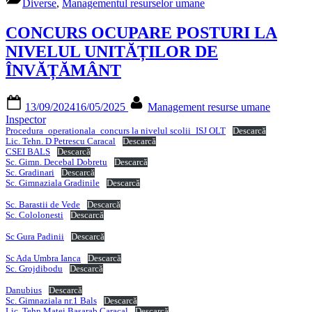
Diverse
,
Managementul resurselor umane
CONCURS OCUPARE POSTURI LA
NIVELUL UNITĂȚILOR DE
ÎNVĂȚĂMÂNT
Posted
By
13/09/2024
16/05/2025
Management resurse umane
on
Inspector
Procedura_operationala_concurs la nivelul scolii_ISJ OLT
Descarcă
Lic. Tehn. D Petrescu Caracal
Descarcă
CSEI BALS
Descarcă
Sc. Gimn. Decebal Dobretu
Descarcă
Sc. Gradinari
Descarcă
Sc. Gimnaziala Gradinile
Descarcă
Sc. Barastii de Vede
Descarcă
Sc. Cololonesti
Descarcă
Sc Gura Padinii
Descarcă
Sc Ada Umbra Ianca
Descarcă
Sc. Grojdibodu
Descarcă
Danubius
Descarcă
Sc. Gimnaziala nr.1 Bals
Descarcă
Lic. Tehn Matei Basarab Caracal
Descarcă