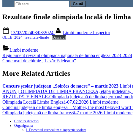
search
Caută
form
după:
Rezultate finale olimpiada locală de limba
Posted
By
13/02/2024
03/03/2024
Limbi moderne Inspector
on
OLLE_2024_rezultate-finale
Descarcă
Limbi moderne
Navigare
Previous
Regulament revizuit olimpiada națională de limba engleză 2023-2024
Post:
Next
Concursul de chimie ,,Lazăr Edeleanu”
în
Post:
articole
More Related Articles
Concurs școlar judeţean „Soirées de nacre” – martie 2023
Limbi 
ANUNȚ OLIMPIADA DE LIMBA FRANCEZĂ, etapa județeană, 15
REZULTATE FINALE-Olimpiada județeană de limba germană mod
Olimpiada Locală Limba Engleză-07.02.2026
Limbi moderne
Concurs județean de limba engleză – Mother, the most beloved word-
Olimpiada județeană de limba franceză-7 martie 2026
Limbi moderne
Concurs directori
Organigrama
I. Domeniul curriculum si inspectie scolara