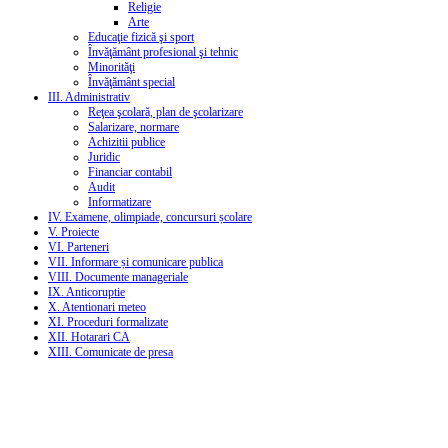
Religie
Arte
Educaţie fizică şi sport
Învăţământ profesional şi tehnic
Minorităţi
Învăţământ special
III. Administrativ
Reţea şcolară, plan de şcolarizare
Salarizare, normare
Achizitii publice
Juridic
Financiar contabil
Audit
Informatizare
IV. Examene, olimpiade, concursuri școlare
V. Proiecte
VI. Parteneri
VII. Informare și comunicare publica
VIII. Documente manageriale
IX. Anticoruptie
X. Atentionari meteo
XI. Proceduri formalizate
XII. Hotarari CA
XIII. Comunicate de presa