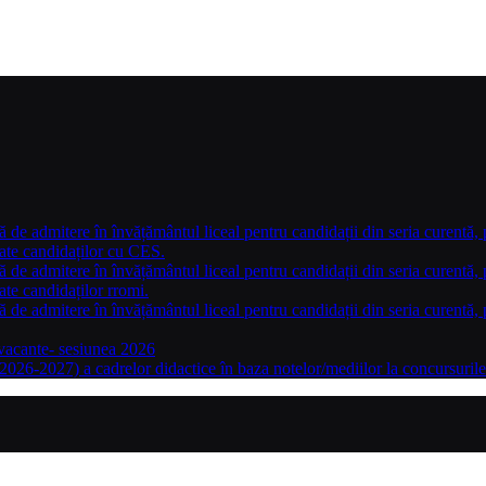
ă de admitere în învățământul liceal pentru candidații din seria curentă, 
nate candidaților cu CES.
ă de admitere în învățământul liceal pentru candidații din seria curentă, 
ate candidaților rromi.
ă de admitere în învățământul liceal pentru candidații din seria curentă, 
 vacante- sesiunea 2026
2026-2027) a cadrelor didactice în baza notelor/mediilor la concursuri