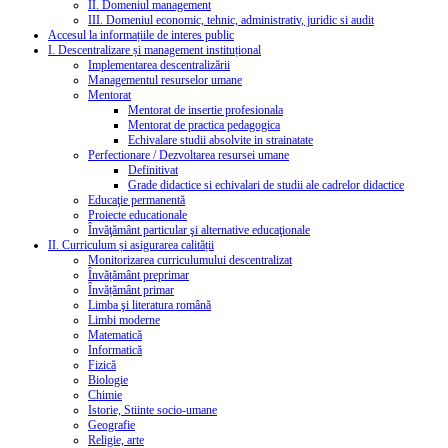
II. Domeniul management
III. Domeniul economic, tehnic, administrativ, juridic si audit
Accesul la informațiile de interes public
I. Descentralizare și management instituțional
Implementarea descentralizării
Managementul resurselor umane
Mentorat
Mentorat de insertie profesionala
Mentorat de practica pedagogica
Echivalare studii absolvite in strainatate
Perfectionare / Dezvoltarea resursei umane
Definitivat
Grade didactice si echivalari de studii ale cadrelor didactice
Educaţie permanentă
Proiecte educationale
Învăţământ particular şi alternative educaţionale
II. Curriculum și asigurarea calității
Monitorizarea curriculumului descentralizat
Învățământ preprimar
Învățământ primar
Limba şi literatura română
Limbi moderne
Matematică
Informatică
Fizică
Biologie
Chimie
Istorie, Stiinte socio-umane
Geografie
Religie, arte