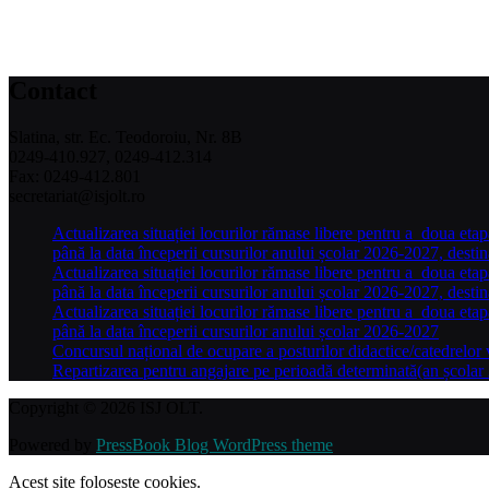
Contact
Slatina, str. Ec. Teodoroiu, Nr. 8B
0249-410.927, 0249-412.314
Fax: 0249-412.801
secretariat@isjolt.ro
Actualizarea situației locurilor rămase libere pentru a doua etap
până la data începerii cursurilor anului școlar 2026-2027, desti
Actualizarea situației locurilor rămase libere pentru a doua etap
până la data începerii cursurilor anului școlar 2026-2027, destin
Actualizarea situației locurilor rămase libere pentru a doua etap
până la data începerii cursurilor anului școlar 2026-2027
Concursul național de ocupare a posturilor didactice/catedrelor
Repartizarea pentru angajare pe perioadă determinată(an școlar 
Copyright © 2026 ISJ OLT.
Powered by
PressBook Blog WordPress theme
Acest site foloseste cookies.