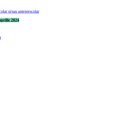
colar si/sau anteprescolar
prilie 2024
3