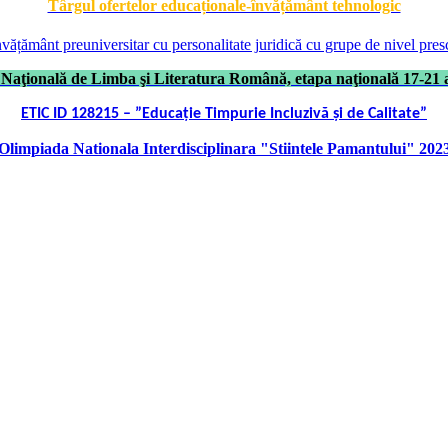
Târgul ofertelor educaționale-învățământ tehnologic
învățământ preuniversitar cu personalitate juridică cu grupe de nivel pres
Naţională de Limba şi Literatura Română, etapa naţională 17-21 a
ETIC ID 128215 – ”Educație Timpurie Incluzivă și de Calitate”
Olimpiada Nationala Interdisciplinara "Stiintele Pamantului" 202