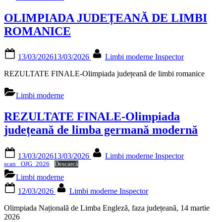
OLIMPIADA JUDEȚEANĂ DE LIMBI
ROMANICE
Posted
By
13/03/2026
13/03/2026
Limbi moderne Inspector
on
REZULTATE FINALE-Olimpiada județeană de limbi romanice
Limbi moderne
REZULTATE FINALE-Olimpiada
județeană de limba germană modernă
Posted
By
13/03/2026
13/03/2026
Limbi moderne Inspector
on
scan _OJG_2026
Descarcă
Limbi moderne
Posted
By
12/03/2026
Limbi moderne Inspector
on
Olimpiada Națională de Limba Engleză, faza județeană, 14 martie
2026