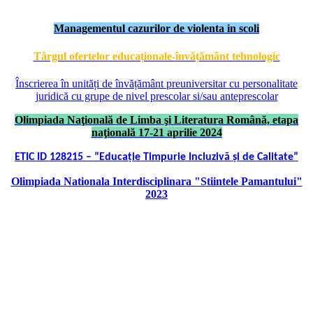
Managementul cazurilor de violenta in scoli
Târgul ofertelor educaționale-învățământ tehnologic
Înscrierea în unități de învățământ preuniversitar cu personalitate
juridică cu grupe de nivel prescolar si/sau anteprescolar
Olimpiada Naţională de Limba şi Literatura Română, etapa
naţională 17-21 aprilie 2024
ETIC ID 128215 – ”Educație Timpurie Incluzivă și de Calitate”
Olimpiada Nationala Interdisciplinara "Stiintele Pamantului"
2023