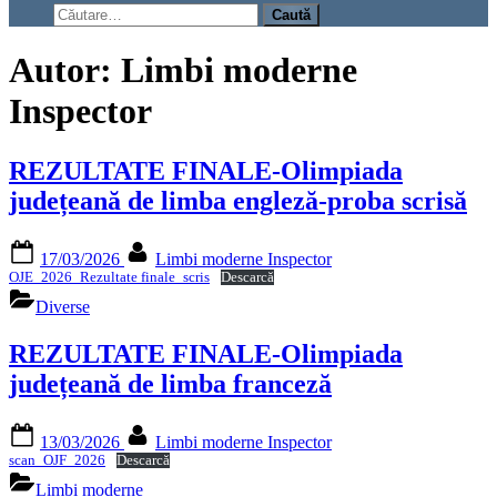
search
Caută
form
după:
Autor:
Limbi moderne
Inspector
REZULTATE FINALE-Olimpiada
județeană de limba engleză-proba scrisă
Posted
By
17/03/2026
Limbi moderne Inspector
on
OJE_2026_Rezultate finale_scris
Descarcă
Diverse
REZULTATE FINALE-Olimpiada
județeană de limba franceză
Posted
By
13/03/2026
Limbi moderne Inspector
on
scan_OJF_2026
Descarcă
Limbi moderne