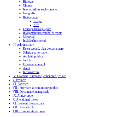
Biologie
Chimie
Istorie, Stiinte socio-umane
Geografie
Religie, arte
Religie
Arte
Educaţie fizică şi sport
Învăţământ profesional şi tehnic
Minorităţi
Învăţământ special
III. Administrativ
Reţea şcolară, plan de şcolarizare
Salarizare, normare
Achizitii publice
Juridic
Financiar contabil
Audit
Informatizare
IV. Examene, olimpiade, concursuri școlare
V. Proiecte
VI. Parteneri
VII. Informare și comunicare publica
VIII. Documente manageriale
IX. Anticoruptie
X. Atentionari meteo
XI. Proceduri formalizate
XII. Hotarari CA
XIII. Comunicate de presa