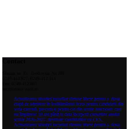
Contact
Slatina, str. Ec. Teodoroiu, Nr. 8B
0249-410.927, 0249-412.314
Fax: 0249-412.801
secretariat@isjolt.ro
Actualizarea situației locurilor rămase libere pentru a doua
etapă de admitere în învățământul liceal pentru candidații din
seria curentă, precum și pentru cei din seriile anterioare care
nu împlinesc 18 ani până la data începerii cursurilor anului
școlar 2026-2027, destinate candidaților cu CES.
Actualizarea situației locurilor rămase libere pentru a doua