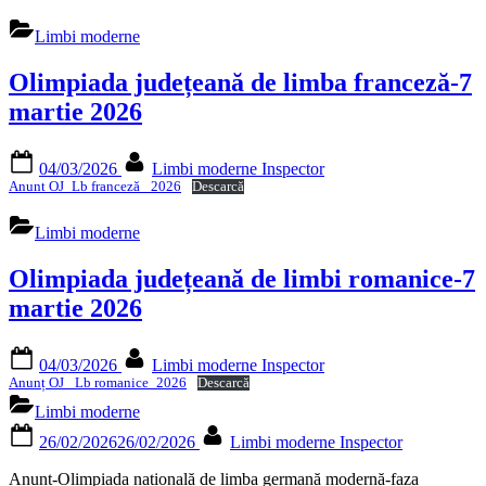
Limbi moderne
Olimpiada județeană de limba franceză-7
martie 2026
Posted
By
04/03/2026
Limbi moderne Inspector
on
Anunt OJ_Lb franceză _2026
Descarcă
Limbi moderne
Olimpiada județeană de limbi romanice-7
martie 2026
Posted
By
04/03/2026
Limbi moderne Inspector
on
Anunț OJ _Lb romanice_2026
Descarcă
Limbi moderne
Posted
By
26/02/2026
26/02/2026
Limbi moderne Inspector
on
Anunț-Olimpiada națională de limba germană modernă-faza