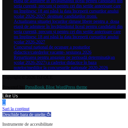
etapă de admitere în învățământul liceal pentru candidații din
seria curentă, precum și pentru cei din seriile anterioare care
nu împlinesc 18 ani până la data începerii cursurilor anului
școlar 2026-2027, destinate candidaților rromi.
Actualizarea situației locurilor rămase libere pentru a doua
etapă de admitere în învățământul liceal pentru candidații din
seria curentă, precum și pentru cei din seriile anterioare care
nu împlinesc 18 ani până la data începerii cursurilor anului
școlar 2026-2027
Concursul național de ocupare a posturilor
didactice/catedrelor vacante- sesiunea 2026
Repartizarea pentru angajare pe perioadă determinată(an
școlar 2026-2027) a cadrelor didactice în baza
notelor/mediilor la concursurile naționale 2020-2026
Copyright © 2026 ISJ OLT.
Powered by
PressBook Blog WordPress theme
Like Us
Sari la conținut
Deschide bara de unelte
Instrumente de accesibilitate