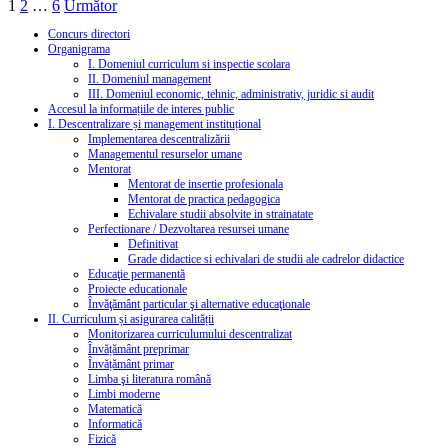
Paginație
1
2
…
6
Următor
articole
Concurs directori
Organigrama
I. Domeniul curriculum si inspectie scolara
II. Domeniul management
III. Domeniul economic, tehnic, administrativ, juridic si audit
Accesul la informațiile de interes public
I. Descentralizare și management instituțional
Implementarea descentralizării
Managementul resurselor umane
Mentorat
Mentorat de insertie profesionala
Mentorat de practica pedagogica
Echivalare studii absolvite in strainatate
Perfectionare / Dezvoltarea resursei umane
Definitivat
Grade didactice si echivalari de studii ale cadrelor didactice
Educaţie permanentă
Proiecte educationale
Învăţământ particular şi alternative educaţionale
II. Curriculum și asigurarea calității
Monitorizarea curriculumului descentralizat
Învățământ preprimar
Învățământ primar
Limba şi literatura română
Limbi moderne
Matematică
Informatică
Fizică