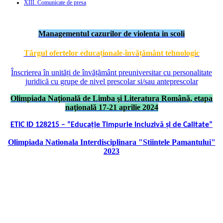
XIII. Comunicate de presa
Managementul cazurilor de violenta in scoli
Târgul ofertelor educaționale-învățământ tehnologic
Înscrierea în unități de învățământ preuniversitar cu personalitate
juridică cu grupe de nivel prescolar si/sau anteprescolar
Olimpiada Naţională de Limba şi Literatura Română, etapa
naţională 17-21 aprilie 2024
ETIC ID 128215 – ”Educație Timpurie Incluzivă și de Calitate”
Olimpiada Nationala Interdisciplinara "Stiintele Pamantului"
2023