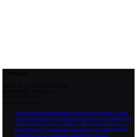
Contact
Slatina, str. Ec. Teodoroiu, Nr. 8B
0249-410.927, 0249-412.314
Fax: 0249-412.801
secretariat@isjolt.ro
Actualizarea situației locurilor rămase libere pentru a doua
etapă de admitere în învățământul liceal pentru candidații din
seria curentă, precum și pentru cei din seriile anterioare care
nu împlinesc 18 ani până la data începerii cursurilor anului
școlar 2026-2027, destinate candidaților cu CES.