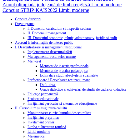
Anunț olimpiada județeană de limba engleză
Limbi moderne
Concurs STRIP-KAIS2022
Limbi moderne
Concurs directori
Organigrama
I. Domeniul curriculum si inspectie scolara
II. Domeniul management
III. Domeniul economic, tehnic, administrativ, juridic si audit
Accesul la informațiile de interes public
I. Descentralizare și management instituțional
Implementarea descentralizării
Managementul resurselor umane
Mentorat
Mentorat de insertie profesionala
Mentorat de practica pedagogica
Echivalare studii absolvite in strainatate
Perfectionare / Dezvoltarea resursei umane
Definitivat
Grade didactice si echivalari de studii ale cadrelor didactice
Educaţie permanentă
Proiecte educationale
Învăţământ particular şi alternative educaţionale
II. Curriculum și asigurarea calității
Monitorizarea curriculumului descentralizat
Învățământ preprimar
Învățământ primar
Limba şi literatura română
Limbi moderne
Matematică