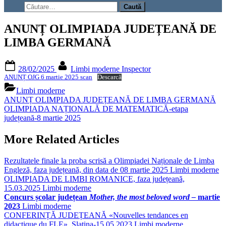
search
Caută
form
după:
ANUNȚ OLIMPIADA JUDEȚEANĂ DE
LIMBA GERMANĂ
Posted
By
28/02/2025
Limbi moderne Inspector
on
ANUNȚ OJG 6 martie 2025 scan
Descarcă
Limbi moderne
Navigare
Previous
ANUNȚ OLIMPIADA JUDEȚEANĂ DE LIMBA GERMANĂ
Post:
Next
OLIMPIADA NAȚIONALĂ DE MATEMATICĂ-etapa
în
Post:
județeană-8 martie 2025
articole
More Related Articles
Rezultatele finale la proba scrisă a Olimpiadei Naționale de Limba
Engleză, faza județeană, din data de 08 martie 2025
Limbi moderne
OLIMPIADA DE LIMBI ROMANICE, faza județeană,
15.03.2025
Limbi moderne
Concurs școlar județean
Mother, the most beloved word –
martie
2023
Limbi moderne
CONFERINȚĂ JUDEȚEANĂ «Nouvelles tendances en
didactique du FLE», Slatina-15.05.2023
Limbi moderne