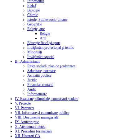
Informatică
Fizică
Biologie
Chimie
Istorie, Stiinte socio-umane
Geografie
Religie, arte
Religie
Arte
Educaţie fizică şi sport
Învăţământ profesional şi tehnic
Minorităţi
Învăţământ special
III. Administrativ
Reţea şcolară, plan de şcolarizare
Salarizare, normare
Achizitii publice
Juridic
Financiar contabil
Audit
Informatizare
IV. Examene, olimpiade, concursuri școlare
V. Proiecte
VI. Parteneri
VII. Informare și comunicare publica
VIII. Documente manageriale
IX. Anticoruptie
X. Atentionari meteo
XI. Proceduri formalizate
XII. Hotarari CA