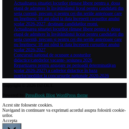
Actualizarea situației locurilor rămase libere pentru a doua
etapă de admitere în învățământul liceal pentru candidații din
seria curentă, precum și pentru cei din seriile anterioare care
nu împlinesc 18 ani până la data începerii cursurilor anului
școlar 2026-2027, destinate candidaților rromi.
Actualizarea situației locurilor rămase libere pentru a doua
etapă de admitere în învățământul liceal pentru candidații din
seria curentă, precum și pentru cei din seriile anterioare care
nu împlinesc 18 ani până la data începerii cursurilor anului
școlar 2026-2027
Concursul național de ocupare a posturilor
didactice/catedrelor vacante- sesiunea 2026
Repartizarea pentru angajare pe perioadă determinată(an
școlar 2026-2027) a cadrelor didactice în baza
notelor/mediilor la concursurile naționale 2020-2026
Copyright © 2026 ISJ OLT.
Powered by
PressBook Blog WordPress theme
Acest site foloseste cookies.
Navigand in continuare va exprimati acordul asupra folosirii cookie-
urilor.
Accepta