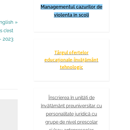
Managementul cazurilor de
violenta in scoli
nglish
s c’est
– 2023
Târgul ofertelor
educaționale-învățământ
tehnologic
Înscrierea în unități de
învățământ preuniversitar cu
personalitate juridică cu
grupe de nivel prescolar