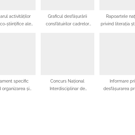
rul activităților
Graficul desfășurării
Rapoartele naț
o-științifice ale
consfătuirilor cadrelor
privind literația ști
toratului Școlar
didactice din județul Olt
digitală: un dia
n Olt_27.11.2023
esențial pentru s
educație din 
ament specific
Concurs Național
Informare pr
d organizarea și
Interdisciplinar de
desfășurarea pr
rarea concursului
matematică și fizică
matematică din
zică ,,Evrika” ;
,,Vrănceanu-Procopiu”
simulării EN VI
ament specific
d organizarea și
rarea Olimpiadei
Astronomie și