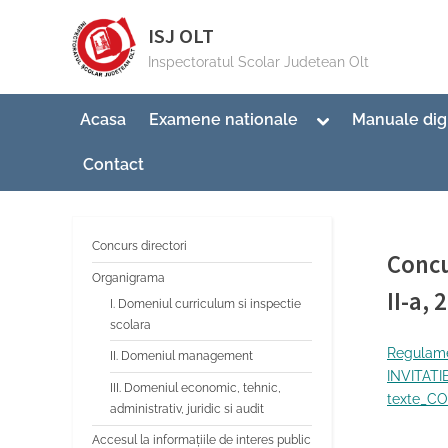
Skip
ISJ OLT
to
Inspectoratul Scolar Judetean Olt
content
Toggle
Acasa
Examene nationale
Manuale dig
sub-
menu
Contact
Concurs directori
Concu
Organigrama
II-a, 
I. Domeniul curriculum si inspectie
scolara
By
Post
Gener
14/0
Regulam
II. Domeniul management
on
INVITAT
III. Domeniul economic, tehnic,
texte_C
administrativ, juridic si audit
Accesul la informațiile de interes public