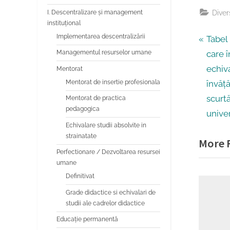
Diver
I. Descentralizare și management
instituțional
Implementarea descentralizării
Navi
P
Tabel
r
care 
Managementul resurselor umane
în
e
echiv
Mentorat
v
Mentorat de insertie profesionala
învăț
artic
i
scurtă
Mentorat de practica
pedagogica
o
univer
Echivalare studii absolvite in
u
strainatate
More R
s
Perfectionare / Dezvoltarea resursei
P
umane
o
Definitivat
s
Grade didactice si echivalari de
t
studii ale cadrelor didactice
:
Educaţie permanentă