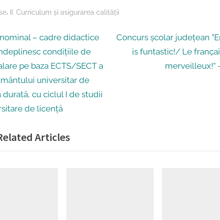
,
se
II. Curriculum și asigurarea calității
gare
N
 nominal – cadre didactice
Concurs școlar județean ”E
e
îndeplinesc condițiile de
is funtastic!/ Le franҫai
x
alare pe baza ECTS/SECT a
merveilleux!” 
t
ământului universitar de
ole
P
 durată, cu ciclul I de studii
o
sitare de licență
s
elated Articles
t
: