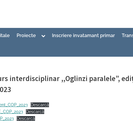
Toggle
itale
Proiecte
Inscriere invatamant primar
Tran
sub-
menu
rs interdisciplinar ,,Oglinzi paralele”, edi
2023
ed
al Adjunct 1 Inspector
3/2023
ent_COP_2023
Descarcă
IE_COP_2023
Descarcă
OP_2023
Descarcă