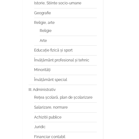
Istorie, Stiinte socio-umane
Astr
Geografie
județea
Teoret
Religie, arte
Balș); R
Religie
privin
Arte
desf
Educaţie fizică şi sport
Învăţământ profesional şi tehnic
Minorităţi
Învăţământ special
III. Administrativ
Reţea şcolară, plan de şcolarizare
Salarizare, normare
Achizitii publice
Juridic
Financiar contabil