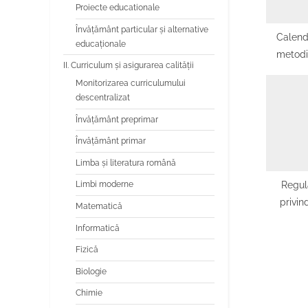
Proiecte educationale
Învăţământ particular şi alternative
Calenda
educaţionale
metodic
II. Curriculum și asigurarea calității
Inspec
Monitorizarea curriculumului
Județea
descentralizat
Învățământ preprimar
Învățământ primar
Limba şi literatura română
Regul
Limbi moderne
privin
Matematică
desfășu
Informatică
de fi
Fizică
Regul
privin
Biologie
desfășu
Chimie
de 