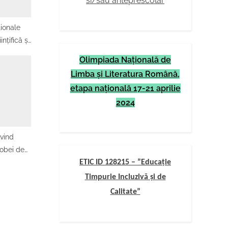
si/sau anteprescolar
ionale
ințifică și
gnostic
Olimpiada Naţională de
istemul de
Limba şi Literatura Română,
România
etapa naţională 17-21 aprilie
2024
ivind
obei de
 cadrul
ETIC ID 128215 – ”Educație
II 2026
Timpurie Incluzivă și de
Calitate”