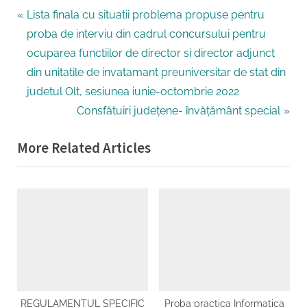
Navigare
P
Lista finala cu situatii problema propuse pentru
r
proba de interviu din cadrul concursului pentru
în
e
ocuparea functiilor de director si director adjunct
articole
v
din unitatile de invatamant preuniversitar de stat din
i
judetul Olt, sesiunea iunie-octombrie 2022
o
N
Consfătuiri județene- învățământ special
u
e
More Related Articles
s
x
P
t
o
P
s
o
t
s
:
t
:
REGULAMENTUL SPECIFIC
Proba practica Informatica