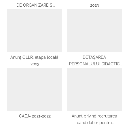
DE ORGANIZARE ȘI
2023
DESFĂȘURARE A
CONCURSULUI NAȚIONAL
,,EURO QUIZ”-valabil pentru
anul școlar 2021-2022-
Anunț OLLR, etapa locală,
DETAȘAREA
2023
PERSONALULUI DIDACTIC
ÎN ANUL ȘCOLAR 2026-2027
CAEJ- 2021-2022
Anunt privind recrutarea
candidatior pentru