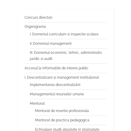
participarea la concursul de
admitere organizat in anul
2023 la Academia de Politie
Concurs directori
Alexandru Ioan Cuza pentru
Organigrama
locurile alocare
Inspectoratului General
I. Domeniul curriculum si inspectie scolara
pentru Situatii de Urgenta –
II. Domeniul management
sesiunea 2023
III. Domeniul economic, tehnic, administrativ,
juridic si audit
Accesul la informațiile de interes public
I. Descentralizare și management instituțional
Implementarea descentralizării
Managementul resurselor umane
Mentorat
Mentorat de insertie profesionala
Mentorat de practica pedagogica
Echivalare studii absolvite in strainatate