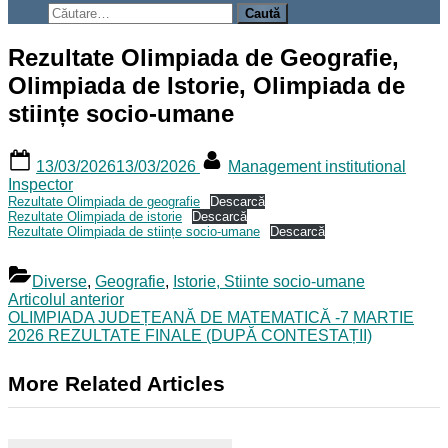
search
Caută
form
după:
Rezultate Olimpiada de Geografie,
Olimpiada de Istorie, Olimpiada de
stiințe socio-umane
Posted
By
13/03/2026
13/03/2026
Management institutional
on
Inspector
Rezultate Olimpiada de geografie
Descarcă
Rezultate Olimpiada de istorie
Descarcă
Rezultate Olimpiada de stiințe socio-umane
Descarcă
Diverse
,
Geografie
,
Istorie, Stiinte socio-umane
Navigare
Previous
Articolul anterior
Post:
Next
OLIMPIADA JUDEȚEANĂ DE MATEMATICĂ -7 MARTIE
în
Post:
2026 REZULTATE FINALE (DUPĂ CONTESTAȚII)
articole
More Related Articles