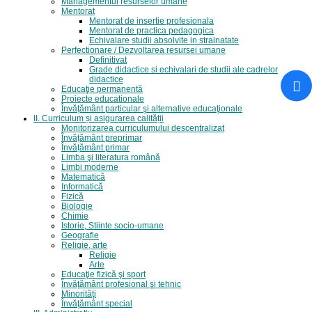
Managementul resurselor umane
Mentorat
Mentorat de insertie profesionala
Mentorat de practica pedagogica
Echivalare studii absolvite in strainatate
Perfectionare / Dezvoltarea resursei umane
Definitivat
Grade didactice si echivalari de studii ale cadrelor
didactice
Educaţie permanentă
Proiecte educationale
Învăţământ particular şi alternative educaţionale
II. Curriculum și asigurarea calității
Monitorizarea curriculumului descentralizat
Învățământ preprimar
Învățământ primar
Limba şi literatura română
Limbi moderne
Matematică
Informatică
Fizică
Biologie
Chimie
Istorie, Stiinte socio-umane
Geografie
Religie, arte
Religie
Arte
Educaţie fizică şi sport
Învăţământ profesional şi tehnic
Minorităţi
Învăţământ special