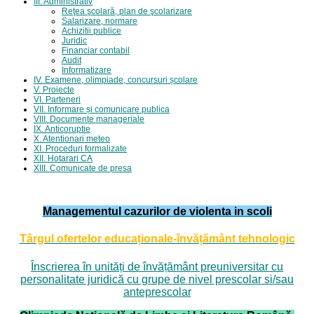
III. Administrativ
Reţea şcolară, plan de şcolarizare
Salarizare, normare
Achizitii publice
Juridic
Financiar contabil
Audit
Informatizare
IV. Examene, olimpiade, concursuri școlare
V. Proiecte
VI. Parteneri
VII. Informare și comunicare publica
VIII. Documente manageriale
IX. Anticoruptie
X. Atentionari meteo
XI. Proceduri formalizate
XII. Hotarari CA
XIII. Comunicate de presa
Managementul cazurilor de violenta in scoli
Târgul ofertelor educaționale-învățământ tehnologic
Înscrierea în unități de învățământ preuniversitar cu
personalitate juridică cu grupe de nivel prescolar si/sau
anteprescolar