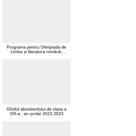
Programa pentru Olimpiada de
Limba și literatura română,
gimnaziu, etapa locală, 31 ianuarie
2026
Ghidul absolventului de clasa a
VIII-a , an școlar 2022-2023