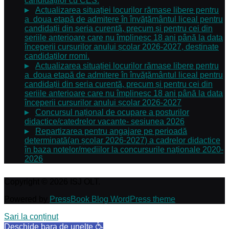
candidaților cu CES.
Actualizarea situației locurilor rămase libere pentru
a doua etapă de admitere în învățământul liceal pentru
candidații din seria curentă, precum și pentru cei din
seriile anterioare care nu împlinesc 18 ani până la data
începerii cursurilor anului școlar 2026-2027, destinate
candidaților rromi.
Actualizarea situației locurilor rămase libere pentru
a doua etapă de admitere în învățământul liceal pentru
candidații din seria curentă, precum și pentru cei din
seriile anterioare care nu împlinesc 18 ani până la data
începerii cursurilor anului școlar 2026-2027
Concursul național de ocupare a posturilor
didactice/catedrelor vacante- sesiunea 2026
Repartizarea pentru angajare pe perioadă
determinată(an școlar 2026-2027) a cadrelor didactice
în baza notelor/mediilor la concursurile naționale 2020-
2026
Copyright © 2026 ISJ OLT.
Powered by
PressBook Blog WordPress theme
Sari la conținut
Deschide bara de unelte