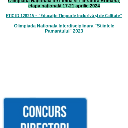
Olimpiada Naţională de Limba şi Literatura Română,
etapa naţională 17-21 aprilie 2024
ETIC ID 128215 – ”Educație Timpurie Incluzivă și de Calitate”
Olimpiada Nationala Interdisciplinara "Stiintele
Pamantului" 2023