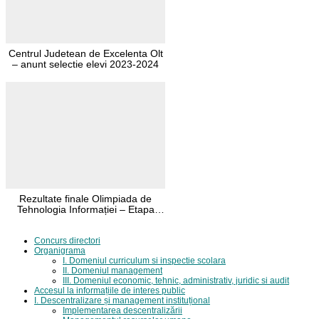
Centrul Judetean de Excelenta Olt
– anunt selectie elevi 2023-2024
Rezultate finale Olimpiada de
Tehnologia Informației – Etapa
județeană 2024
Concurs directori
Organigrama
I. Domeniul curriculum si inspectie scolara
II. Domeniul management
III. Domeniul economic, tehnic, administrativ, juridic si audit
Accesul la informațiile de interes public
I. Descentralizare și management instituțional
Implementarea descentralizării