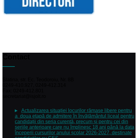
Contact
Slatina, str. Ec. Teodoroiu, Nr. 8B
0249-410.927, 0249-412.314
Fax: 0249-412.801
secretariat@isjolt.ro
Actualizarea situației locurilor rămase libere pentru
a doua etapă de admitere în învățământul liceal pentru
candidații din seria curentă, precum și pentru cei din
seriile anterioare care nu împlinesc 18 ani până la data
începerii cursurilor anului școlar 2026-2027, destinate