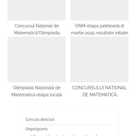
Concursul Național de
ONM-etapa județeană-8
Matematică“Olimpiada
martie 2025-rezultate inițiale
Satelor din România” 2021-
2022
Olimpiada Națională de
CONCURSULUI NAŢIONAL
Matematică-etapa locală
DE MATEMATICĂ
APLICATĂ“ADOLF
HAIMOVICI” 2021-2022
Concurs directori
Organigrama