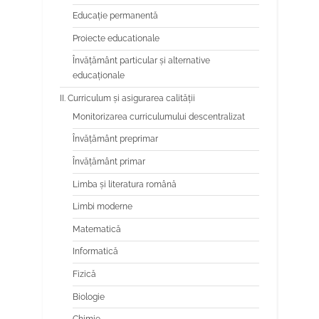
Educaţie permanentă
Proiecte educationale
Învăţământ particular şi alternative
educaţionale
II. Curriculum și asigurarea calității
Monitorizarea curriculumului descentralizat
Învățământ preprimar
Învățământ primar
Limba şi literatura română
Limbi moderne
Matematică
Informatică
Fizică
Biologie