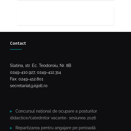
Contact
Slatina, str. Ec. Teodoroiu, Nr. 8B
0249-410.927, 0249-412.314
Fax: 0249-412.801
secretariat@isjolt.ro
Concursul național de ocupare a posturilor
didactice/catedrelor vacante- sesiunea 2026
Repartizarea pentru angajare pe perioadă