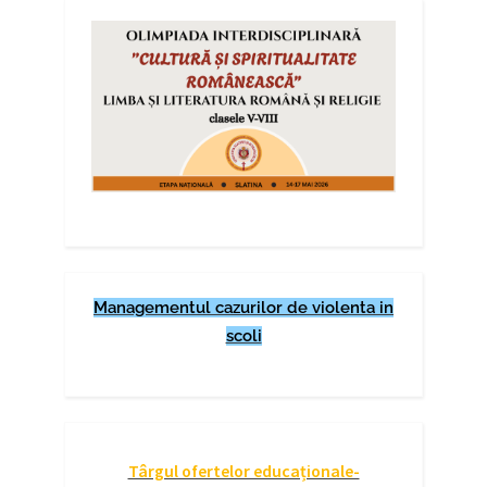
Managementul cazurilor de violenta in
scoli
Târgul ofertelor educaționale-