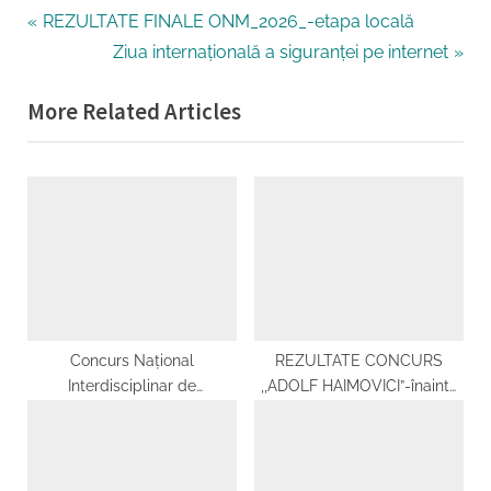
Tags:
Matematica
Navigare
P
REZULTATE FINALE ONM_2026_-etapa locală
r
N
Ziua internațională a siguranței pe internet
în
e
e
More Related Articles
articole
v
x
i
t
o
P
u
o
s
s
P
t
o
:
s
t
Concurs Național
REZULTATE CONCURS
Interdisciplinar de
,,ADOLF HAIMOVICI”-înainte
:
matematică și fizică
de contestații REZULTATE
,,Vrănceanu-Procopiu”
CONCURS ,,PEDAGOGIA
MATEMATICII”-înainte de
contestații