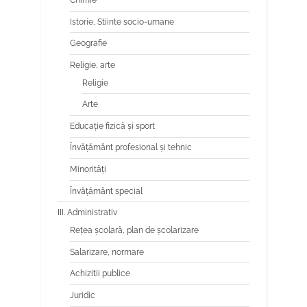
Chimie
Istorie, Stiinte socio-umane
Geografie
Religie, arte
Religie
Arte
Educaţie fizică şi sport
Învăţământ profesional şi tehnic
Minorităţi
Învăţământ special
III. Administrativ
Reţea şcolară, plan de şcolarizare
Salarizare, normare
Achizitii publice
Juridic