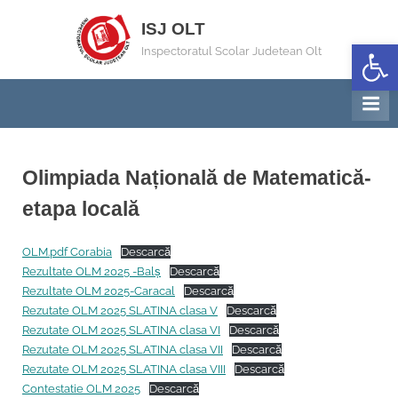
Skip
ISJ OLT
to
Deschide b
Inspectoratul Scolar Judetean Olt
content
Olimpiada Națională de Matematică-
etapa locală
By
Posted
Matematica Inspector
17/02/2025
OLM.pdf Corabia
Descarcă
on
Rezultate OLM 2025 -Balș
Descarcă
Rezultate OLM 2025-Caracal
Descarcă
Rezutate OLM 2025 SLATINA clasa V
Descarcă
Rezutate OLM 2025 SLATINA clasa VI
Descarcă
Rezutate OLM 2025 SLATINA clasa VII
Descarcă
Rezutate OLM 2025 SLATINA clasa VIII
Descarcă
Contestatie OLM 2025
Descarcă