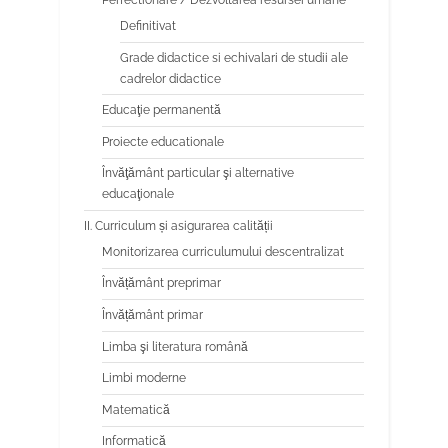
Perfectionare / Dezvoltarea resursei umane
Definitivat
Grade didactice si echivalari de studii ale
cadrelor didactice
Educaţie permanentă
Proiecte educationale
Învăţământ particular şi alternative
educaţionale
II. Curriculum și asigurarea calității
Monitorizarea curriculumului descentralizat
Învățământ preprimar
Învățământ primar
Limba şi literatura română
Limbi moderne
Matematică
Informatică