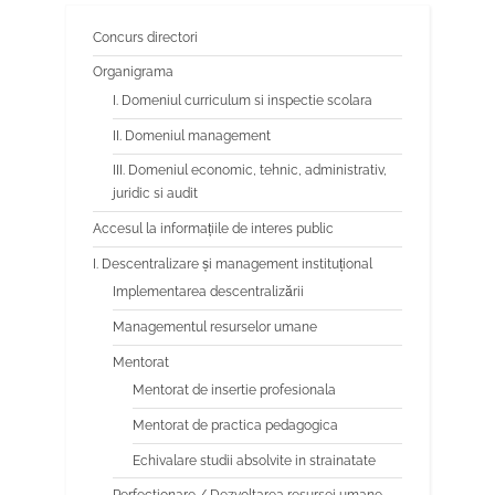
organizarea și desfășurarea
Concurs directori
Olimpiadei de Astronomie și
Organigrama
Astrofizică ( etapa
județeană-6 mai- Liceul
I. Domeniul curriculum si inspectie scolara
Teoretic Petre Pandrea Balș);
II. Domeniul management
Regulament specific privind
III. Domeniul economic, tehnic, administrativ,
organizarea și desfășurarea
juridic si audit
ONCS
Accesul la informațiile de interes public
I. Descentralizare și management instituțional
Implementarea descentralizării
Managementul resurselor umane
Mentorat
Mentorat de insertie profesionala
Mentorat de practica pedagogica
Echivalare studii absolvite in strainatate