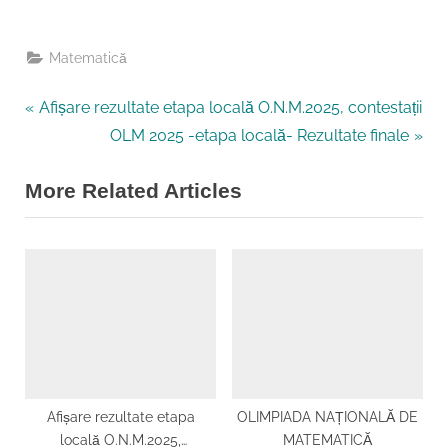
Matematică
P
Navigare
Afișare rezultate etapa locală O.N.M.2025, contestații
r
N
OLM 2025 -etapa locală- Rezultate finale
în
e
e
More Related Articles
v
x
articole
i
t
o
P
u
o
s
s
P
t
o
:
s
t
Afișare rezultate etapa
OLIMPIADA NAȚIONALĂ DE
locală O.N.M.2025,
MATEMATICĂ
: