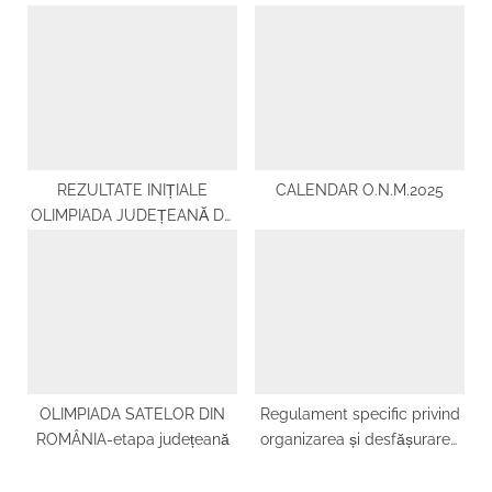
contestații
REZULTATE INIȚIALE
CALENDAR O.N.M.2025
OLIMPIADA JUDEȚEANĂ DE
MATEMATICĂ -7 martie 2026
OLIMPIADA SATELOR DIN
Regulament specific privind
ROMÂNIA-etapa județeană
organizarea și desfășurarea
concursului de fizică ,,Evrika”
; Regulament specific privind