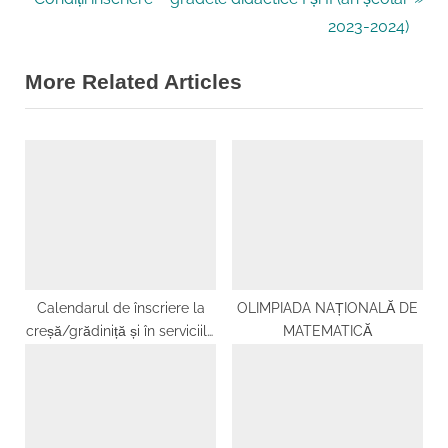
e
v
articole
2023-2024)
x
i
More Related Articles
t
o
P
u
o
s
s
P
t
o
:
s
t
:
Calendarul de înscriere la
OLIMPIADA NAȚIONALĂ DE
creșă/grădiniță și în serviciile
MATEMATICĂ
de educație timpurie
complementare pentru anul
școlar 2026-2027, în
consultare publică