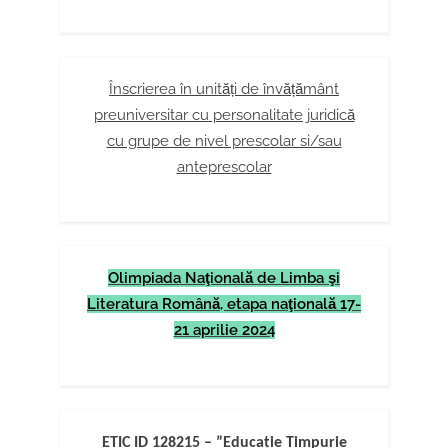
Înscrierea în unități de învățământ
preuniversitar cu personalitate juridică
cu grupe de nivel prescolar si/sau
anteprescolar
Olimpiada Naţională de Limba şi
Literatura Română, etapa naţională 17-
21 aprilie 2024
ETIC ID 128215 – ”Educație Timpurie