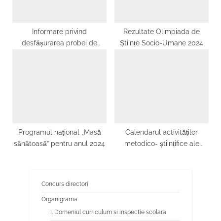
Informare privind
Rezultate Olimpiada de
desfășurarea probei de
Științe Socio-Umane 2024
matematică din cadrul
simulării EN VIII 2026
Programul național „Masă
Calendarul activităților
sănătoasă” pentru anul 2024
metodico- științifice ale
Inspectoratului Școlar
Județean OLT, 2022-2023,
modulul V
Concurs directori
Organigrama
I. Domeniul curriculum si inspectie scolara