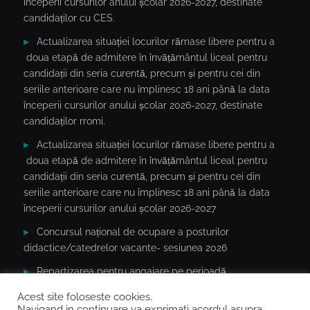
începerii cursurilor anului școlar 2026-2027, destinate
candidaților cu CES.
Actualizarea situației locurilor rămase libere pentru a
doua etapă de admitere în învățământul liceal pentru
candidații din seria curentă, precum și pentru cei din
seriile anterioare care nu împlinesc 18 ani până la data
începerii cursurilor anului școlar 2026-2027, destinate
candidaților rromi.
Actualizarea situației locurilor rămase libere pentru a
doua etapă de admitere în învățământul liceal pentru
candidații din seria curentă, precum și pentru cei din
seriile anterioare care nu împlinesc 18 ani până la data
începerii cursurilor anului școlar 2026-2027
Concursul național de ocupare a posturilor
didactice/catedrelor vacante- sesiunea 2026
Repartizarea pentru angajare pe perioadă
determinată(an școlar 2026-2027) a cadrelor didactice în
Acest site foloseste cookies.
baza notelor/mediilor la concursurile naționale 2020-2026
Navigand in continuare va exprimati acordul asupra