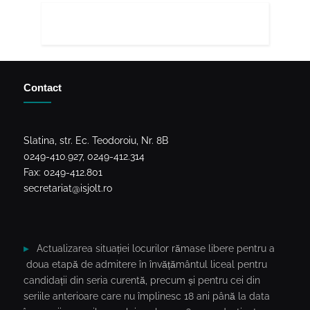
Contact
Slatina, str. Ec. Teodoroiu, Nr. 8B
0249-410.927, 0249-412.314
Fax: 0249-412.801
secretariat@isjolt.ro
Actualizarea situației locurilor rămase libere pentru a
doua etapă de admitere în învățământul liceal pentru
candidații din seria curentă, precum și pentru cei din
seriile anterioare care nu împlinesc 18 ani până la data