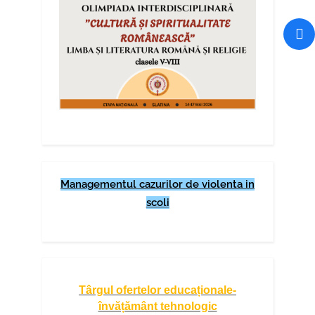
Managementul cazurilor de violenta in
scoli
Târgul ofertelor educaționale-
învățământ tehnologic