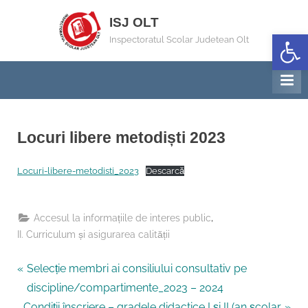
Skip
ISJ OLT
to
Deschide b
Inspectoratul Scolar Judetean Olt
content
Locuri libere metodiști 2023
By
Posted
Informatizare
02/10/2023
Locuri-libere-metodisti_2023
Descarcă
on
,
Accesul la informațiile de interes public
II. Curriculum și asigurarea calității
P
Navigare
Selecție membri ai consiliului consultativ pe
r
discipline/compartimente_2023 – 2024
în
N
e
Condiții înscriere – gradele didactice I și II (an școlar