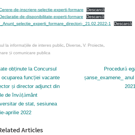
ed
amant primar Inspector
2/2022
erere-de-inscriere-selectie-experti-formare
Descarcă
eclaratie-de-disponibilitate-experti-formare
Descarcă
Anunt_selectie_experti_formare_directori-_21.02.2022-1
Descarcă
,
,
,
ul la informațiile de interes public
Diverse
V. Proiecte
rmare și comunicare publica
gare
N
ate obținute la Concursul
Procedură ega
e
 ocuparea funcției vacante
șanse_examene_ anul 
x
ector și director adjunct din
202
t
ole
ile de învățământ
P
versitar de stat, sesiunea
o
ie-aprilie 2022
s
elated Articles
t