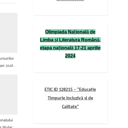
Olimpiada Naţională de
Limba şi Literatura Română,
etapa naţională 17-21 aprilie
2024
rsurilor
 an școlar
23
ETIC ID 128215 – ”Educație
Timpurie Incluzivă și de
Calitate”
nalului
 titular în