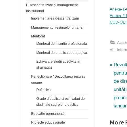
I. Descentralizare și management
By
Post
Invat
21/0
Anexa-1-C
instituțional
on
Anexa-2-D
Implementarea descentralizării
CCD-OLT_
Managementul resurselor umane
Mentorat
Acces
Mentorat de insertie profesionala
VII. Info
Mentorat de practica pedagogica
Echivalare studii absolvite in
Navi
P
Rezult
strainatate
r
pentru
în
Perfectionare / Dezvoltarea resursei
e
de dir
umane
v
artic
unităț
Definitivat
i
preuni
Grade didactice si echivalari de
studii ale cadrelor didactice
o
ianuar
u
Educaţie permanentă
More R
s
Proiecte educationale