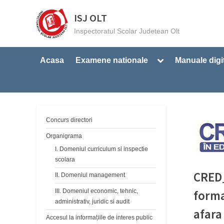
Skip
ISJ OLT
to
Inspectoratul Scolar Judetean Olt
content
Toggle
Acasa
Examene nationale
Manuale digi
sub-
menu
Concurs directori
Organigrama
I. Domeniul curriculum si inspectie
scolara
CRED_
II. Domeniul management
III. Domeniul economic, tehnic,
forma
administrativ, juridic si audit
afara
Accesul la informațiile de interes public