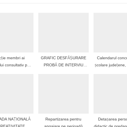
:
cție membri ai
GRAFIC DESFĂȘURARE
Calendarul concu
lui consultativ pe
PROBĂ DE INTERVIU
școlare județene,
ne/compartimente_2023
CONCURS DIRECTORI
2022 – 20
– 2024
2022
ADA NAȚIONALĂ
Repartizarea pentru
Detașarea perso
CREATIVITATE
angajare pe perioadă
didactic de predare