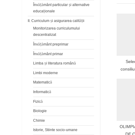
P
Învăţământ particular şi alternative
educaţionale
o
s
II. Curriculum și asigurarea calității
Monitorizarea curriculumului
t
descentralizat
:
Învățământ preprimar
Învățământ primar
Sele
Limba şi literatura română
consiliu
Limbi moderne
discipli
Matematică
Informatică
Fizică
Biologie
Chimie
OLIMPI
Istorie, Stiinte socio-umane
DE 