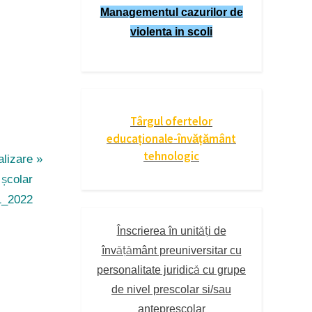
Managementul cazurilor de
violenta in scoli
Târgul ofertelor
educaționale-învățământ
tehnologic
lizare
școlar
1_2022
Înscrierea în unități de
învățământ preuniversitar cu
personalitate juridică cu grupe
de nivel prescolar si/sau
anteprescolar