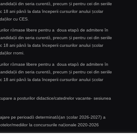
andidații din seria curentă, precum și pentru cei din seriile
 18 ani până la data începerii cursurilor anului școlar
daților cu CES.
ocurilor rămase libere pentru a doua etapă de admitere în
andidații din seria curentă, precum și pentru cei din seriile
 18 ani până la data începerii cursurilor anului școlar
aților rromi.
ocurilor rămase libere pentru a doua etapă de admitere în
andidații din seria curentă, precum și pentru cei din seriile
 18 ani până la data începerii cursurilor anului școlar
upare a posturilor didactice/catedrelor vacante- sesiunea
ajare pe perioadă determinată(an școlar 2026-2027) a
notelor/mediilor la concursurile naționale 2020-2026