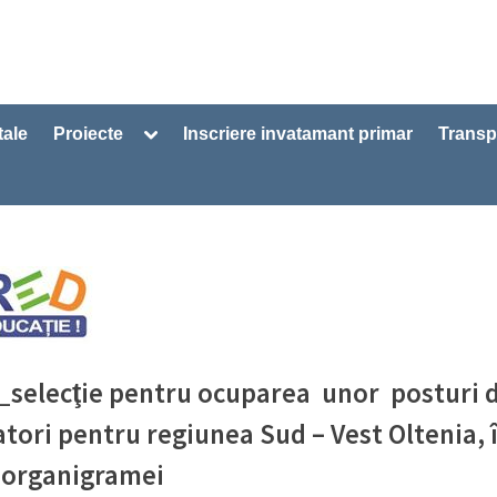
Toggle
tale
Proiecte
Inscriere invatamant primar
Transp
sub-
menu
selecţie pentru ocuparea unor posturi 
tori pentru regiunea Sud – Vest Oltenia, 
 organigramei