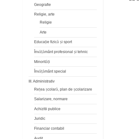
Geografie
ȘTIIN
JUD
Religie, arte
Religie
Arte
Educaţie fizică şi sport
Învăţământ profesional şi tehnic
Minorităţi
Învăţământ special
III. Administrativ
Reţea şcolară, plan de şcolarizare
Salarizare, normare
Achizitii publice
Juridic
Financiar contabil
Audit