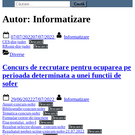
search
Caută
form
după:
Autor:
Informatizare
Posted
By
07/07/2022
07/07/2022
Informatizare
on
CES-din-judet
Descarcă
RRomi-din-judet
Descarcă
Diverse
Concurs de recrutare pentru ocuparea pe
perioada determinata a unei functii de
sofer
Posted
By
29/06/2022
27/07/2022
Informatizare
on
Anunt-concurs-sofer
Descarcă
Bibliografie-concurs-sofer
Descarcă
Tematica-concurs-sofer
Descarcă
Formular-cerere-de-inscriere
Descarcă
Fisa-postului_sofer-I
Descarcă
Rezultat-selectie-dosare_concurs-sofer
Descarcă
Rezultatul-probei-scrise-concurs-sofer-21.07.2022
Descarcă