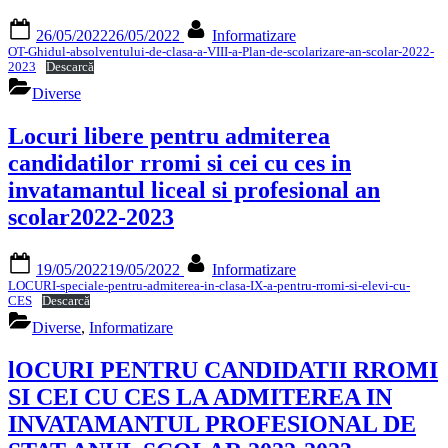
Posted
By
26/05/2022
26/05/2022
Informatizare
on
OT-Ghidul-absolventului-de-clasa-a-VIII-a-Plan-de-scolarizare-an-scolar-2022-
2023
Descarcă
Diverse
Locuri libere pentru admiterea
candidatilor rromi si cei cu ces in
invatamantul liceal si profesional an
scolar2022-2023
Posted
By
19/05/2022
19/05/2022
Informatizare
on
LOCURI-speciale-pentru-admiterea-in-clasa-IX-a-pentru-rromi-si-elevi-cu-
CES
Descarcă
Diverse
,
Informatizare
lOCURI PENTRU CANDIDATII RROMI
SI CEI CU CES LA ADMITEREA IN
INVATAMANTUL PROFESIONAL DE