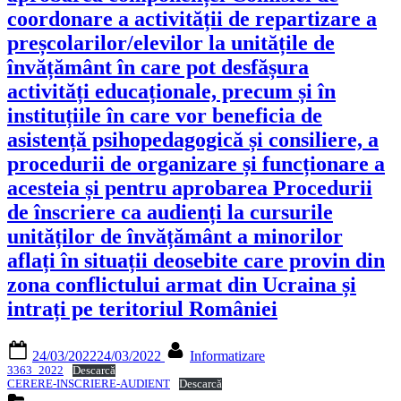
coordonare a activității de repartizare a
preșcolarilor/elevilor la unitățile de
învățământ în care pot desfășura
activități educaționale, precum și în
instituțiile în care vor beneficia de
asistență psihopedagogică și consiliere, a
procedurii de organizare și funcționare a
acesteia și pentru aprobarea Procedurii
de înscriere ca audienți la cursurile
unităților de învățământ a minorilor
aflați în situații deosebite care provin din
zona conflictului armat din Ucraina și
intrați pe teritoriul României
Posted
By
24/03/2022
24/03/2022
Informatizare
on
3363_2022
Descarcă
CERERE-INSCRIERE-AUDIENT
Descarcă