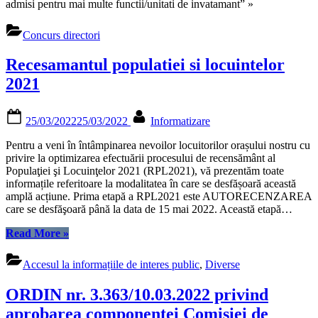
admisi pentru mai multe functii/unitati de invatamant” »
Concurs directori
Recesamantul populatiei si locuintelor
2021
Posted
By
25/03/2022
25/03/2022
Informatizare
on
Pentru a veni în întâmpinarea nevoilor locuitorilor orașului nostru cu
privire la optimizarea efectuării procesului de recensământ al
Populaţiei şi Locuinţelor 2021 (RPL2021), vă prezentăm toate
informațile referitoare la modalitatea în care se desfășoară această
amplă acțiune. Prima etapă a RPL2021 este AUTORECENZAREA
care se desfăşoară până la data de 15 mai 2022. Această etapă…
“Recesamantul
Read More
»
populatiei
si
Accesul la informațiile de interes public
,
Diverse
locuintelor
2021”
ORDIN nr. 3.363/10.03.2022 privind
aprobarea componenței Comisiei de