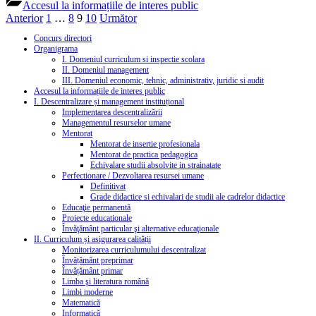
Accesul la informațiile de interes public
Paginație
Anterior
1
…
8
9
10
Următor
articole
Concurs directori
Organigrama
I. Domeniul curriculum si inspectie scolara
II. Domeniul management
III. Domeniul economic, tehnic, administrativ, juridic si audit
Accesul la informațiile de interes public
I. Descentralizare și management instituțional
Implementarea descentralizării
Managementul resurselor umane
Mentorat
Mentorat de insertie profesionala
Mentorat de practica pedagogica
Echivalare studii absolvite in strainatate
Perfectionare / Dezvoltarea resursei umane
Definitivat
Grade didactice si echivalari de studii ale cadrelor didactice
Educaţie permanentă
Proiecte educationale
Învăţământ particular şi alternative educaţionale
II. Curriculum și asigurarea calității
Monitorizarea curriculumului descentralizat
Învățământ preprimar
Învățământ primar
Limba şi literatura română
Limbi moderne
Matematică
Informatică