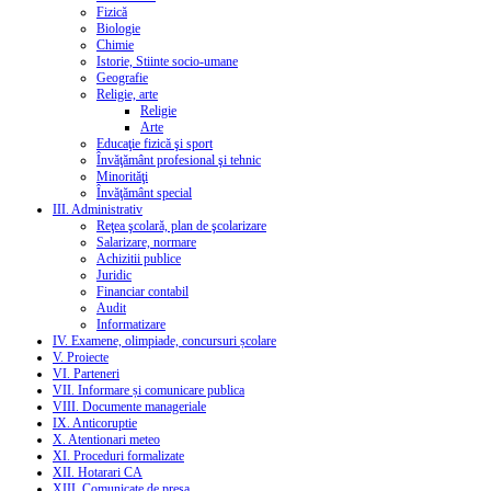
Fizică
Biologie
Chimie
Istorie, Stiinte socio-umane
Geografie
Religie, arte
Religie
Arte
Educaţie fizică şi sport
Învăţământ profesional şi tehnic
Minorităţi
Învăţământ special
III. Administrativ
Reţea şcolară, plan de şcolarizare
Salarizare, normare
Achizitii publice
Juridic
Financiar contabil
Audit
Informatizare
IV. Examene, olimpiade, concursuri școlare
V. Proiecte
VI. Parteneri
VII. Informare și comunicare publica
VIII. Documente manageriale
IX. Anticoruptie
X. Atentionari meteo
XI. Proceduri formalizate
XII. Hotarari CA
XIII. Comunicate de presa