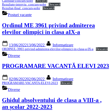
Calendar-concurs-sofer
Descarcă
Rezultate-interviu_concurs-sofer
Descarcă
Rezultat-final_concurs-sofer
Descarcă
Posturi vacante
Ordinul ME 3961 privind admiterea
elevilor olimpici in clasa aIX-a
Posted
By
13/06/2022
13/06/2022
Informatizare
on
ORDINUL-3961-privind-admiterea-elevilor-olimpici-in-clasa-a-IX-a
Descarcă
Diverse
PROGRAMARE VACANȚĂ ELEVI 2023
Posted
By
02/06/2022
02/06/2022
Informatizare
on
PROGRAMARE-VACANTA-ELEVI-2023
Descarcă
Diverse
Ghidul absolventului de clasa a VIII-a ,
an școlar 2022-2023