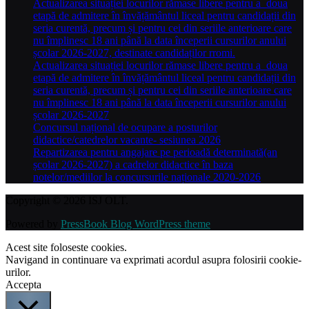
Actualizarea situației locurilor rămase libere pentru a doua
etapă de admitere în învățământul liceal pentru candidații din
seria curentă, precum și pentru cei din seriile anterioare care
nu împlinesc 18 ani până la data începerii cursurilor anului
școlar 2026-2027, destinate candidaților rromi.
Actualizarea situației locurilor rămase libere pentru a doua
etapă de admitere în învățământul liceal pentru candidații din
seria curentă, precum și pentru cei din seriile anterioare care
nu împlinesc 18 ani până la data începerii cursurilor anului
școlar 2026-2027
Concursul național de ocupare a posturilor
didactice/catedrelor vacante- sesiunea 2026
Repartizarea pentru angajare pe perioadă determinată(an
școlar 2026-2027) a cadrelor didactice în baza
notelor/mediilor la concursurile naționale 2020-2026
Copyright © 2026 ISJ OLT.
Powered by
PressBook Blog WordPress theme
Acest site foloseste cookies.
Navigand in continuare va exprimati acordul asupra folosirii cookie-
urilor.
Accepta