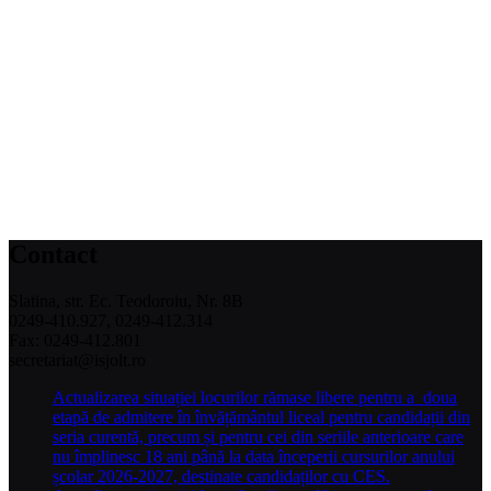
Contact
Slatina, str. Ec. Teodoroiu, Nr. 8B
0249-410.927, 0249-412.314
Fax: 0249-412.801
secretariat@isjolt.ro
Actualizarea situației locurilor rămase libere pentru a doua
etapă de admitere în învățământul liceal pentru candidații din
seria curentă, precum și pentru cei din seriile anterioare care
nu împlinesc 18 ani până la data începerii cursurilor anului
școlar 2026-2027, destinate candidaților cu CES.