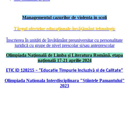
Managementul cazurilor de violenta in scoli
Târgul ofertelor educaționale-învățământ tehnologic
Înscrierea în unități de învățământ preuniversitar cu personalitate
juridică cu grupe de nivel prescolar si/sau anteprescolar
Olimpiada Naţională de Limba şi Literatura Română, etapa
naţională 17-21 aprilie 2024
ETIC ID 128215 – ”Educație Timpurie Incluzivă și de Calitate”
Olimpiada Nationala Interdisciplinara "Stiintele Pamantului"
2023