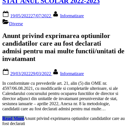
STAT ANUL SCOLAR 2022-2023
Posted
By
19/05/2022
27/07/2022
Informatizare
on
Diverse
A
nunt privind exprimarea optiunilor
candidatilor care au fost declarati
admisi pentru mai multe functii/unitati de
invatamant
Posted
By
29/03/2022
29/03/2022
Informatizare
on
In conformitate cu prevederile art. 21, alin (5) din OME nr.
4597/06.08.2021, cu modificarile si completarile ulterioare, si ale
Calendarului concursului pentru ocuparea functiilor de director si
director adjunct din unitatile de invatamant preuniversitar de stat,
sesiunea ianuarie – aprilie 2022, Anexa nr. 8 la metodologie,
candidatii care au fost declarati admisi pentru mai multe…
“
Read More
A
nunt privind exprimarea optiunilor candidatilor care au
fost declarati