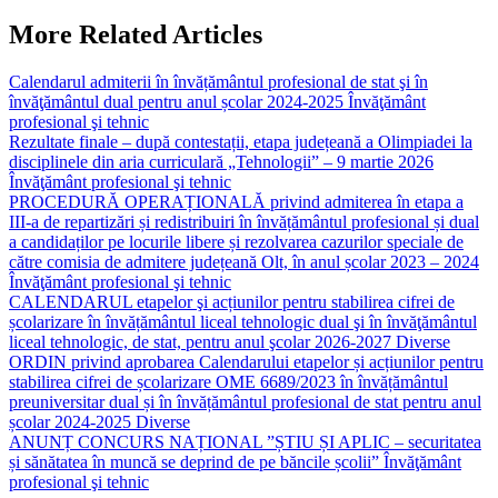
articole
More Related Articles
Calendarul admiterii în învățământul profesional de stat şi în
învăţământul dual pentru anul școlar 2024-2025
Învăţământ
profesional şi tehnic
Rezultate finale – după contestații, etapa județeană a Olimpiadei la
disciplinele din aria curriculară „Tehnologii” – 9 martie 2026
Învăţământ profesional şi tehnic
PROCEDURĂ OPERAȚIONALĂ privind admiterea în etapa a
III-a de repartizări și redistribuiri în învățământul profesional și dual
a candidaților pe locurile libere și rezolvarea cazurilor speciale de
către comisia de admitere județeană Olt, în anul școlar 2023 – 2024
Învăţământ profesional şi tehnic
CALENDARUL etapelor şi acțiunilor pentru stabilirea cifrei de
școlarizare în învățământul liceal tehnologic dual şi în învăţământul
liceal tehnologic, de stat, pentru anul şcolar 2026-2027
Diverse
ORDIN privind aprobarea Calendarului etapelor și acțiunilor pentru
stabilirea cifrei de școlarizare OME 6689/2023 în învățământul
preuniversitar dual și în învățământul profesional de stat pentru anul
școlar 2024-2025
Diverse
ANUNȚ CONCURS NAȚIONAL ”ȘTIU ȘI APLIC – securitatea
și sănătatea în muncă se deprind de pe băncile școlii”
Învăţământ
profesional şi tehnic