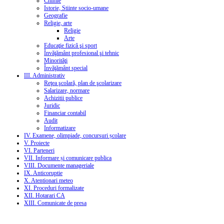
Chimie
Istorie, Stiinte socio-umane
Geografie
Religie, arte
Religie
Arte
Educaţie fizică şi sport
Învăţământ profesional şi tehnic
Minorităţi
Învăţământ special
III. Administrativ
Reţea şcolară, plan de şcolarizare
Salarizare, normare
Achizitii publice
Juridic
Financiar contabil
Audit
Informatizare
IV. Examene, olimpiade, concursuri școlare
V. Proiecte
VI. Parteneri
VII. Informare și comunicare publica
VIII. Documente manageriale
IX. Anticoruptie
X. Atentionari meteo
XI. Proceduri formalizate
XII. Hotarari CA
XIII. Comunicate de presa