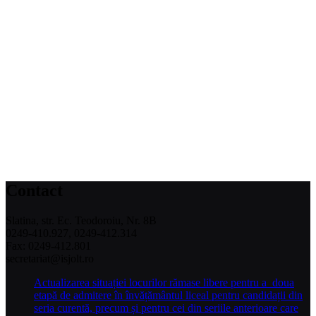
Contact
Slatina, str. Ec. Teodoroiu, Nr. 8B
0249-410.927, 0249-412.314
Fax: 0249-412.801
secretariat@isjolt.ro
Actualizarea situației locurilor rămase libere pentru a doua
etapă de admitere în învățământul liceal pentru candidații din
seria curentă, precum și pentru cei din seriile anterioare care