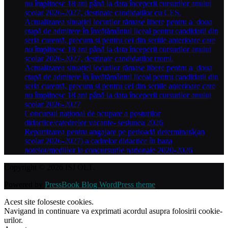
nu împlinesc 18 ani până la data începerii cursurilor anului
școlar 2026-2027, destinate candidaților cu CES.
Actualizarea situației locurilor rămase libere pentru a doua
etapă de admitere în învățământul liceal pentru candidații din
seria curentă, precum și pentru cei din seriile anterioare care
nu împlinesc 18 ani până la data începerii cursurilor anului
școlar 2026-2027, destinate candidaților rromi.
Actualizarea situației locurilor rămase libere pentru a doua
etapă de admitere în învățământul liceal pentru candidații din
seria curentă, precum și pentru cei din seriile anterioare care
nu împlinesc 18 ani până la data începerii cursurilor anului
școlar 2026-2027
Concursul național de ocupare a posturilor
didactice/catedrelor vacante- sesiunea 2026
Repartizarea pentru angajare pe perioadă determinată(an
școlar 2026-2027) a cadrelor didactice în baza
notelor/mediilor la concursurile naționale 2020-2026
Copyright © 2026 ISJ OLT.
Powered by
PressBook Blog WordPress theme
Acest site foloseste cookies.
Navigand in continuare va exprimati acordul asupra folosirii cookie-
urilor.