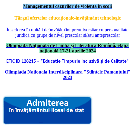
Managementul cazurilor de violenta in scoli
Târgul ofertelor educaționale-învățământ tehnologic
Înscrierea în unități de învățământ preuniversitar cu personalitate
juridică cu grupe de nivel prescolar si/sau anteprescolar
Olimpiada Naţională de Limba şi Literatura Română, etapa
naţională 17-21 aprilie 2024
ETIC ID 128215 – ”Educație Timpurie Incluzivă și de Calitate”
Olimpiada Nationala Interdisciplinara "Stiintele Pamantului"
2023