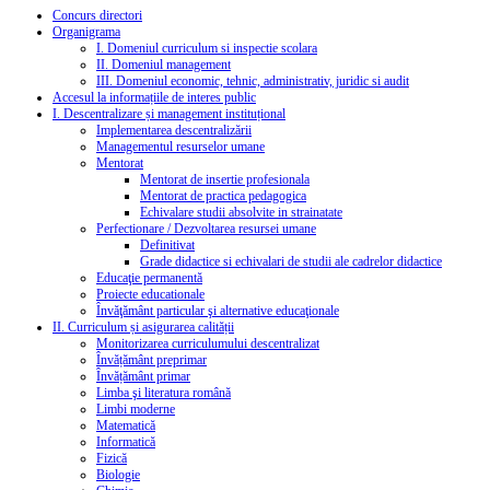
Concurs directori
Organigrama
I. Domeniul curriculum si inspectie scolara
II. Domeniul management
III. Domeniul economic, tehnic, administrativ, juridic si audit
Accesul la informațiile de interes public
I. Descentralizare și management instituțional
Implementarea descentralizării
Managementul resurselor umane
Mentorat
Mentorat de insertie profesionala
Mentorat de practica pedagogica
Echivalare studii absolvite in strainatate
Perfectionare / Dezvoltarea resursei umane
Definitivat
Grade didactice si echivalari de studii ale cadrelor didactice
Educaţie permanentă
Proiecte educationale
Învăţământ particular şi alternative educaţionale
II. Curriculum și asigurarea calității
Monitorizarea curriculumului descentralizat
Învățământ preprimar
Învățământ primar
Limba şi literatura română
Limbi moderne
Matematică
Informatică
Fizică
Biologie