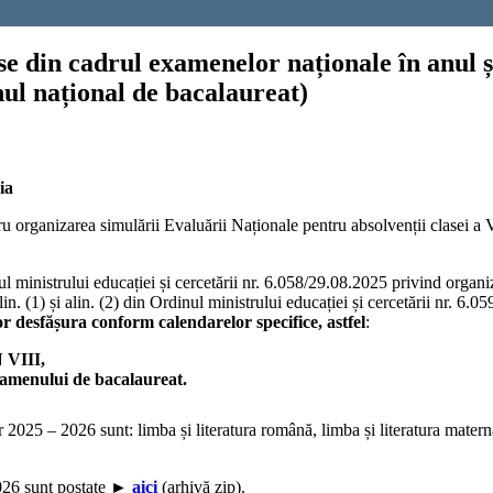
se din cadrul examenelor naționale în anul 
nul național de bacalaureat)
ia
u organizarea simulării Evaluării Naționale pentru absolvenții clasei a 
nul ministrului educației și cercetării nr. 6.058/29.08.2025 privind organi
lin. (1) și alin. (2) din Ordinul ministrului educației și cercetării nr. 
vor desfășura conform calendarelor specifice, astfel
:
 VIII,
examenului de bacalaureat.
r 2025 – 2026 sunt: limba și literatura română, limba și literatura matern
2026 sunt postate ►
aici
(arhivă zip).