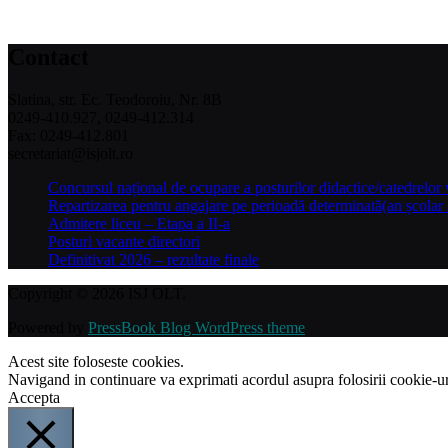
Contact
Slatina, str. Ec. Teodoroiu, Nr. 8B
0249-410.927, 0249-412.314
Fax: 0249-412.801
secretariat@isjolt.ro
Concursul național de ocupare a posturilor didactice/catedrelor
Repartizarea pentru angajare pe perioadă determinată(an școlar 
Admitere liceu – Etapa a II-a
Posturi vacante directori
Definitivat 2026 – rezultate finale
Copyright © 2026 ISJ OLT.
Powered by
PressBook Blog WordPress theme
Acest site foloseste cookies.
Navigand in continuare va exprimati acordul asupra folosirii cookie-ur
Accepta