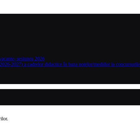
 vacante- sesiunea 2026
2026-2027) a cadrelor didactice în baza notelor/mediilor la concursuri
ilor.