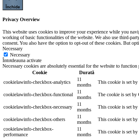
Închide
Privacy Overview
This website uses cookies to improve your experience while you navigat
working of basic functionalities of the website. We also use third-pa
consent. You also have the option to opt-out of these cookies. But op
Necessary
Necessary
Întotdeauna activate
Necessary cookies are absolutely essential for the website to function
Cookie
Durată
11
cookielawinfo-checkbox-analytics
This cookie is set b
months
11
cookielawinfo-checkbox-functional
The cookie is set by
months
11
cookielawinfo-checkbox-necessary
This cookie is set b
months
11
cookielawinfo-checkbox-others
This cookie is set b
months
cookielawinfo-checkbox-
11
This cookie is set b
performance
months