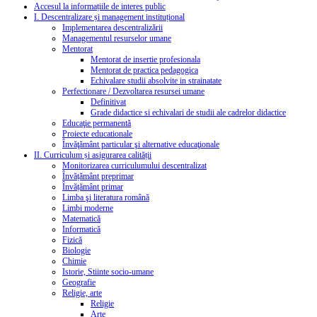
Accesul la informațiile de interes public
I. Descentralizare și management instituțional
Implementarea descentralizării
Managementul resurselor umane
Mentorat
Mentorat de insertie profesionala
Mentorat de practica pedagogica
Echivalare studii absolvite in strainatate
Perfectionare / Dezvoltarea resursei umane
Definitivat
Grade didactice si echivalari de studii ale cadrelor didactice
Educaţie permanentă
Proiecte educationale
Învăţământ particular şi alternative educaţionale
II. Curriculum și asigurarea calității
Monitorizarea curriculumului descentralizat
Învățământ preprimar
Învățământ primar
Limba şi literatura română
Limbi moderne
Matematică
Informatică
Fizică
Biologie
Chimie
Istorie, Stiinte socio-umane
Geografie
Religie, arte
Religie
Arte