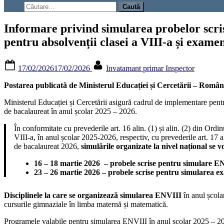
search
Caută
form
după:
Informare privind simularea probelor scri
pentru absolvenții clasei a VIII-a și exame
Posted
By
17/02/2026
17/02/2026
Invatamant primar Inspector
on
Postarea publicată de Ministerul Educației și Cercetării – Român
Ministerul Educației și Cercetării asigură cadrul de implementare pentr
de bacalaureat în anul școlar 2025 – 2026.
În conformitate cu prevederile art. 16 alin. (1) și alin. (2) din Ordi
VIII-a, în anul școlar 2025-2026, respectiv, cu prevederile art. 17 a
de bacalaureat 2026,
simulările organizate la nivel național se 
16 – 18 martie 2026 – probele scrise pentru simulare EN
23 – 26 martie 2026 – probele scrise pentru simularea 
Disciplinele la care se organizează simularea ENVIII
în anul școla
cursurile gimnaziale în limba maternă și matematică.
Programele valabile pentru simularea ENVIII în anul școlar 2025 – 