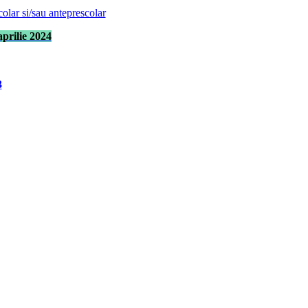
colar si/sau anteprescolar
prilie 2024
3