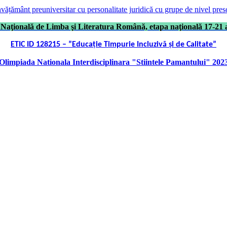
învățământ preuniversitar cu personalitate juridică cu grupe de nivel pres
Naţională de Limba şi Literatura Română, etapa naţională 17-21 a
ETIC ID 128215 – ”Educație Timpurie Incluzivă și de Calitate”
Olimpiada Nationala Interdisciplinara "Stiintele Pamantului" 202