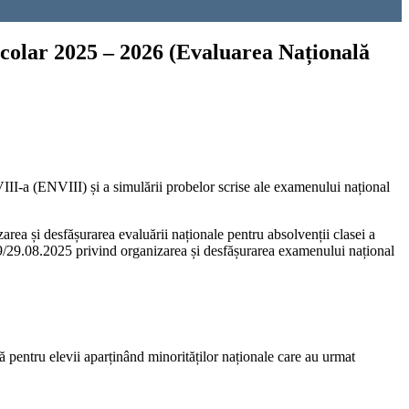
școlar 2025 – 2026 (Evaluarea Națională
VIII-a (ENVIII) și a simulării probelor scrise ale examenului național
zarea și desfășurarea evaluării naționale pentru absolvenții clasei a
6.059/29.08.2025 privind organizarea și desfășurarea examenului național
ă pentru elevii aparținând minorităților naționale care au urmat