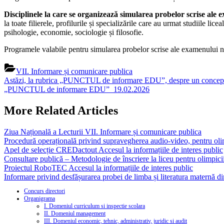
Disciplinele la care se organizează simularea probelor scrise ale
la toate filierele, profilurile și specializările care au urmat studiile l
psihologie, economie, sociologie și filosofie.
Programele valabile pentru simularea probelor scrise ale examenului 
VII. Informare și comunicare publica
Navigare
Previous
Astăzi, la rubrica „PUNCTUL de informare EDU”, despre un concept fol
Post:
Next
„PUNCTUL de informare EDU”_19.02.2026
în
Post:
articole
More Related Articles
Ziua Națională a Lecturii
VII. Informare și comunicare publica
Procedură operațională privind supravegherea audio-video, pentru olim
Apel de selecție CREDactout
Accesul la informațiile de interes public
Consultare publică – Metodologie de înscriere la liceu pentru olimpicii
Proiectul RoboTEC
Accesul la informațiile de interes public
Informare privind desfășurarea probei de limba și literatura maternă d
Concurs directori
Organigrama
I. Domeniul curriculum si inspectie scolara
II. Domeniul management
III. Domeniul economic, tehnic, administrativ, juridic si audit