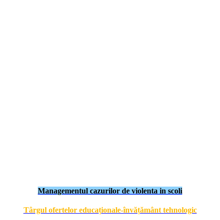
Managementul cazurilor de violenta in scoli
Târgul ofertelor educaționale-învățământ tehnologic