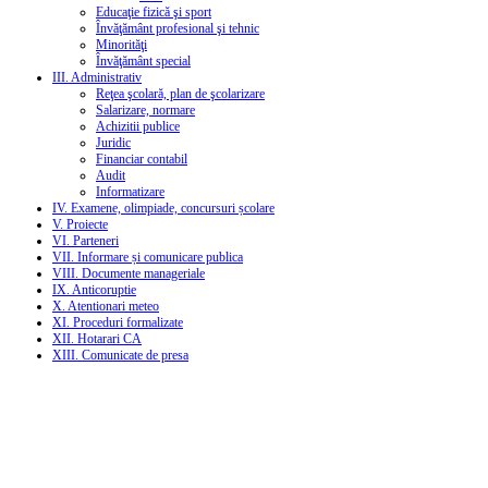
Educaţie fizică şi sport
Învăţământ profesional şi tehnic
Minorităţi
Învăţământ special
III. Administrativ
Reţea şcolară, plan de şcolarizare
Salarizare, normare
Achizitii publice
Juridic
Financiar contabil
Audit
Informatizare
IV. Examene, olimpiade, concursuri școlare
V. Proiecte
VI. Parteneri
VII. Informare și comunicare publica
VIII. Documente manageriale
IX. Anticoruptie
X. Atentionari meteo
XI. Proceduri formalizate
XII. Hotarari CA
XIII. Comunicate de presa