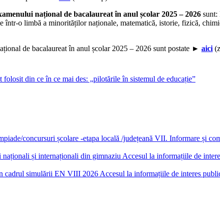
 examenului național de bacalaureat în anul școlar 2025 – 2026
sunt: 
iceale într-o limbă a minorităților naționale, matematică, istorie, fizică, c
național de bacalaureat în anul școlar 2025 – 2026 sunt postate ►
aici
(z
osit din ce în ce mai des: „pilotările în sistemul de educație”
piade/concursuri școlare -etapa locală /județeană
VII. Informare și co
 naționali și internaționali din gimnaziu
Accesul la informațiile de inter
in cadrul simulării EN VIII 2026
Accesul la informațiile de interes publi