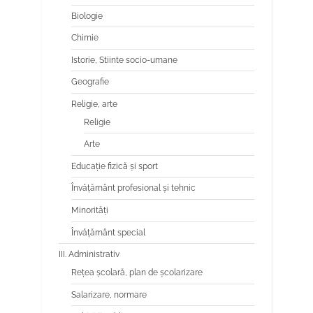
Biologie
Chimie
Istorie, Stiinte socio-umane
Geografie
Religie, arte
Religie
Arte
Educaţie fizică şi sport
Învăţământ profesional şi tehnic
Minorităţi
Învăţământ special
III. Administrativ
Reţea şcolară, plan de şcolarizare
Salarizare, normare