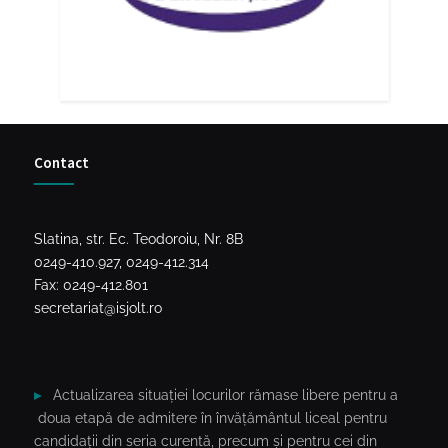
Contact
Slatina, str. Ec. Teodoroiu, Nr. 8B
0249-410.927, 0249-412.314
Fax: 0249-412.801
secretariat@isjolt.ro
Actualizarea situației locurilor rămase libere pentru a
doua etapă de admitere în învățământul liceal pentru
candidații din seria curentă, precum și pentru cei din