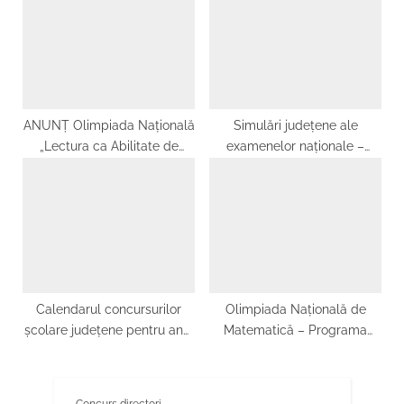
admitere
ANUNȚ Olimpiada Națională
Simulări județene ale
„Lectura ca Abilitate de
examenelor naționale –
viață” – OLAV, etapa
Evaluarea națională pentru
județeană, 21 martie 2026
elevii clasei a VIII-a și
Examenul național de
bacalaureat
Calendarul concursurilor
Olimpiada Națională de
școlare județene pentru anul
Matematică – Programa
școlar 2023 – 2024
pentru clasele a IX-a – a XII-
a 2025
Concurs directori