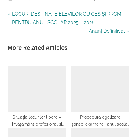
Tags:
GRADAȚII DE MERIT
Navigare
P
LOCURI DESTINATE ELEVILOR CU CES ȘI RROMI
r
PENTRU ANUL ȘCOLAR 2025 – 2026
în
e
N
Anunț Definitivat
articole
v
e
More Related Articles
i
x
o
t
u
P
s
o
P
s
o
t
s
:
t
:
Situația locurilor libere –
Procedură egalizare
învățământ profesional și
șanse_examene_ anul școlar
dual – etapa a III-a de
2021_2022