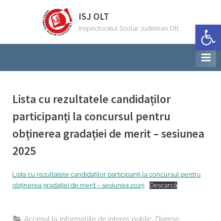
Skip
ISJ OLT
to
Deschide b
Inspectoratul Scolar Judetean Olt
content
Lista cu rezultatele candidaților
participanți la concursul pentru
obținerea gradației de merit – sesiunea
2025
By
Posted
General Adjunct 2 Inspector
30/05/2025
Lista cu rezultatele candidaților participanți la concursul pentru
on
obținerea gradației de merit – sesiunea 2025
Descarcă
,
Accesul la informațiile de interes public
Diverse