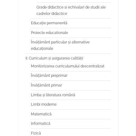
Grade didactice si echivalari de studii ale
cadrelor didactice
Educaţie permanentă
Proiecte educationale
Învăţământ particular şi alternative
educaţionale
II. Curriculum și asigurarea calității
Monitorizarea curriculumului descentralizat
Învățământ preprimar
Învățământ primar
Limba şi literatura română
Limbi moderne
Matematică
Informatică
Fizică