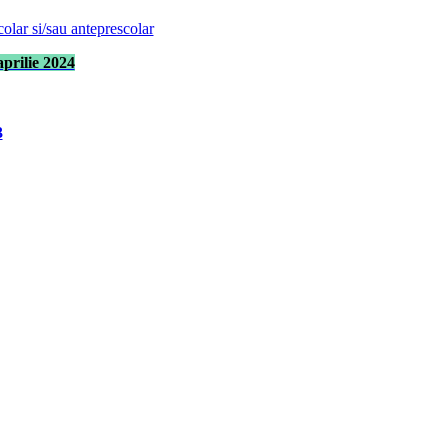
colar si/sau anteprescolar
prilie 2024
3