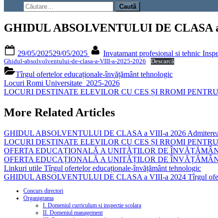
search
Caută
form
după:
GHIDUL ABSOLVENTULUI DE CLASA a V
Posted
By
29/05/2025
29/05/2025
Invatamant profesional si tehnic Insp
on
Ghidul-absolvolventului-de-clasa-a-VIII-a-2025-2026
Descarcă
Tîrgul ofertelor educaționale-învățământ tehnologic
Navigare
Previous
Locuri Romi Universitate_2025-2026
Post:
Next
LOCURI DESTINATE ELEVILOR CU CES ȘI RROMI PENTRU 
în
Post:
articole
More Related Articles
GHIDUL ABSOLVENTULUI DE CLASA a VIII-a 2026
Admiterea
LOCURI DESTINATE ELEVILOR CU CES ȘI RROMI PENTRU 
OFERTA EDUCAȚIONALĂ A UNITĂȚILOR DE ÎNVĂȚĂMÂNT
OFERTA EDUCAȚIONALĂ A UNITĂȚILOR DE ÎNVĂȚĂMÂNT
Linkuri utile
Tîrgul ofertelor educaționale-învățământ tehnologic
GHIDUL ABSOLVENTULUI DE CLASA a VIII-a 2024
Tîrgul of
Concurs directori
Organigrama
I. Domeniul curriculum si inspectie scolara
II. Domeniul management