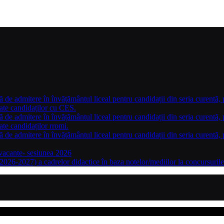
ă de admitere în învățământul liceal pentru candidații din seria curentă, 
nate candidaților cu CES.
ă de admitere în învățământul liceal pentru candidații din seria curentă, 
ate candidaților rromi.
ă de admitere în învățământul liceal pentru candidații din seria curentă, 
 vacante- sesiunea 2026
2026-2027) a cadrelor didactice în baza notelor/mediilor la concursuri