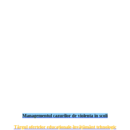
Managementul cazurilor de violenta in scoli
Târgul ofertelor educaționale-învățământ tehnologic