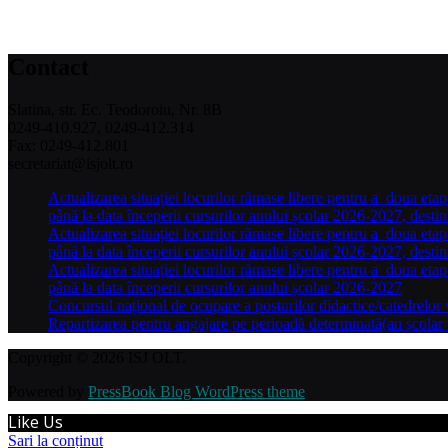
Contact
Slatina, str. Ec. Teodoroiu, Nr. 8B
0249-410.927, 0249-412.314
Fax: 0249-412.801
secretariat@isjolt.ro
Actualizarea situației locurilor rămase libere pentru a doua etap
până la data începerii cursurilor anului școlar 2026-2027, desti
Actualizarea situației locurilor rămase libere pentru a doua etap
până la data începerii cursurilor anului școlar 2026-2027, destin
Actualizarea situației locurilor rămase libere pentru a doua etap
până la data începerii cursurilor anului școlar 2026-2027
Concursul național de ocupare a posturilor didactice/catedrelor
Repartizarea pentru angajare pe perioadă determinată(an școlar 
Copyright © 2026 ISJ OLT.
Powered by
PressBook Blog WordPress theme
Like Us
Sari la conținut