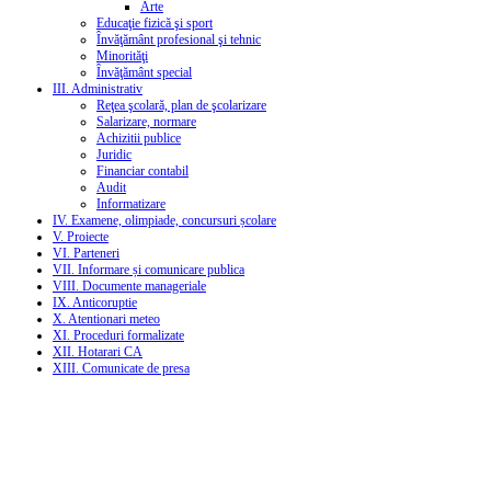
Arte
Educaţie fizică şi sport
Învăţământ profesional şi tehnic
Minorităţi
Învăţământ special
III. Administrativ
Reţea şcolară, plan de şcolarizare
Salarizare, normare
Achizitii publice
Juridic
Financiar contabil
Audit
Informatizare
IV. Examene, olimpiade, concursuri școlare
V. Proiecte
VI. Parteneri
VII. Informare și comunicare publica
VIII. Documente manageriale
IX. Anticoruptie
X. Atentionari meteo
XI. Proceduri formalizate
XII. Hotarari CA
XIII. Comunicate de presa