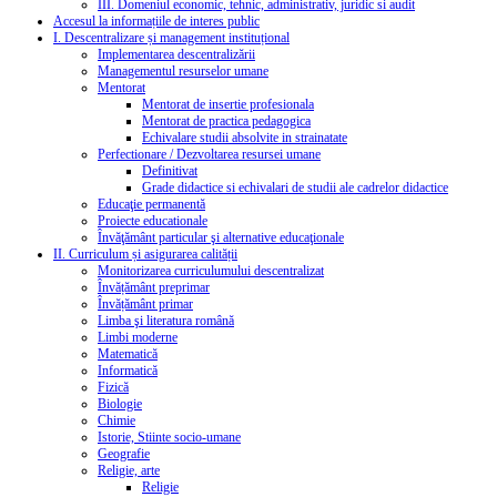
III. Domeniul economic, tehnic, administrativ, juridic si audit
Accesul la informațiile de interes public
I. Descentralizare și management instituțional
Implementarea descentralizării
Managementul resurselor umane
Mentorat
Mentorat de insertie profesionala
Mentorat de practica pedagogica
Echivalare studii absolvite in strainatate
Perfectionare / Dezvoltarea resursei umane
Definitivat
Grade didactice si echivalari de studii ale cadrelor didactice
Educaţie permanentă
Proiecte educationale
Învăţământ particular şi alternative educaţionale
II. Curriculum și asigurarea calității
Monitorizarea curriculumului descentralizat
Învățământ preprimar
Învățământ primar
Limba şi literatura română
Limbi moderne
Matematică
Informatică
Fizică
Biologie
Chimie
Istorie, Stiinte socio-umane
Geografie
Religie, arte
Religie