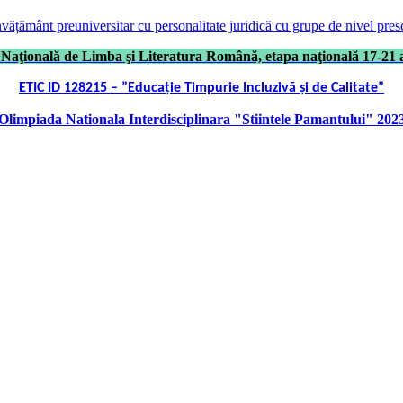
învățământ preuniversitar cu personalitate juridică cu grupe de nivel pres
Naţională de Limba şi Literatura Română, etapa naţională 17-21 a
ETIC ID 128215 – ”Educație Timpurie Incluzivă și de Calitate”
Olimpiada Nationala Interdisciplinara "Stiintele Pamantului" 202