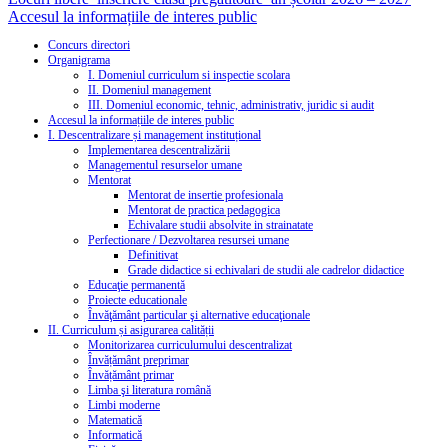
Accesul la informațiile de interes public
Concurs directori
Organigrama
I. Domeniul curriculum si inspectie scolara
II. Domeniul management
III. Domeniul economic, tehnic, administrativ, juridic si audit
Accesul la informațiile de interes public
I. Descentralizare și management instituțional
Implementarea descentralizării
Managementul resurselor umane
Mentorat
Mentorat de insertie profesionala
Mentorat de practica pedagogica
Echivalare studii absolvite in strainatate
Perfectionare / Dezvoltarea resursei umane
Definitivat
Grade didactice si echivalari de studii ale cadrelor didactice
Educaţie permanentă
Proiecte educationale
Învăţământ particular şi alternative educaţionale
II. Curriculum și asigurarea calității
Monitorizarea curriculumului descentralizat
Învățământ preprimar
Învățământ primar
Limba şi literatura română
Limbi moderne
Matematică
Informatică