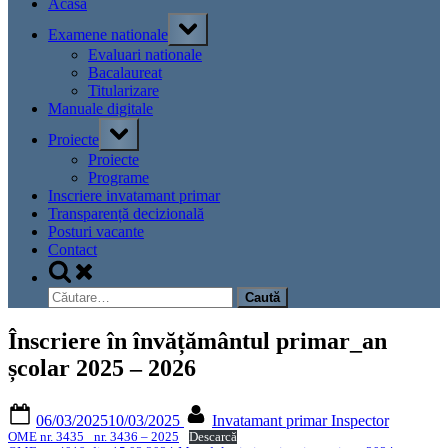
Acasa
Toggle
Examene nationale
sub-
menu
Evaluari nationale
Bacalaureat
Titularizare
Manuale digitale
Toggle
Proiecte
sub-
menu
Proiecte
Programe
Inscriere invatamant primar
Transparență decizională
Posturi vacante
Contact
Toggle
search
Caută
form
după:
Înscriere în învățământul primar_an
școlar 2025 – 2026
Posted
By
06/03/2025
10/03/2025
Invatamant primar Inspector
on
OME nr. 3435_ nr. 3436 – 2025
Descarcă