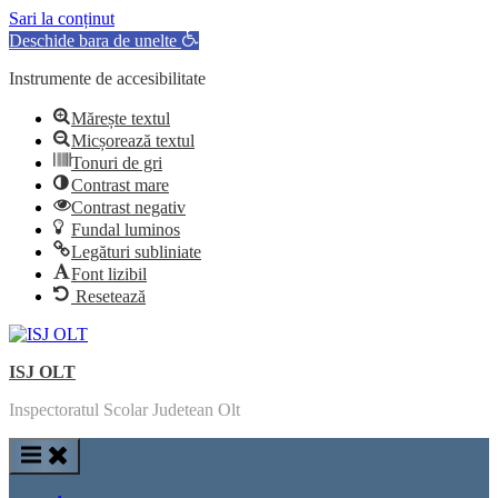
Sari la conținut
Deschide bara de unelte
Instrumente de accesibilitate
Mărește textul
Micșorează textul
Tonuri de gri
Contrast mare
Contrast negativ
Fundal luminos
Legături subliniate
Font lizibil
Resetează
Skip
to
ISJ OLT
content
Inspectoratul Scolar Judetean Olt