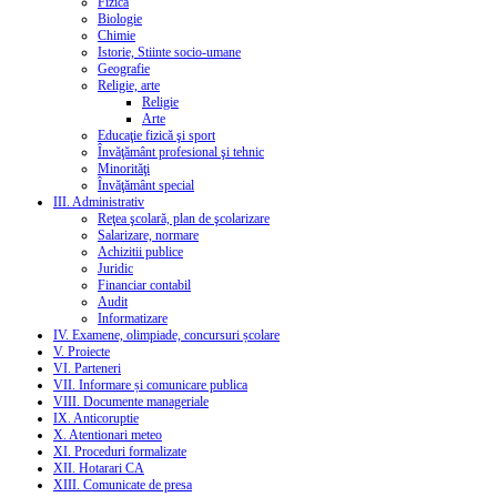
Fizică
Biologie
Chimie
Istorie, Stiinte socio-umane
Geografie
Religie, arte
Religie
Arte
Educaţie fizică şi sport
Învăţământ profesional şi tehnic
Minorităţi
Învăţământ special
III. Administrativ
Reţea şcolară, plan de şcolarizare
Salarizare, normare
Achizitii publice
Juridic
Financiar contabil
Audit
Informatizare
IV. Examene, olimpiade, concursuri școlare
V. Proiecte
VI. Parteneri
VII. Informare și comunicare publica
VIII. Documente manageriale
IX. Anticoruptie
X. Atentionari meteo
XI. Proceduri formalizate
XII. Hotarari CA
XIII. Comunicate de presa