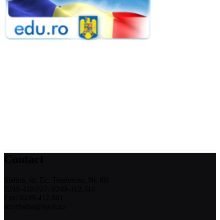
Contact
Slatina, str. Ec. Teodoroiu, Nr. 8B
0249-410.927, 0249-412.314
Fax: 0249-412.801
secretariat@isjolt.ro