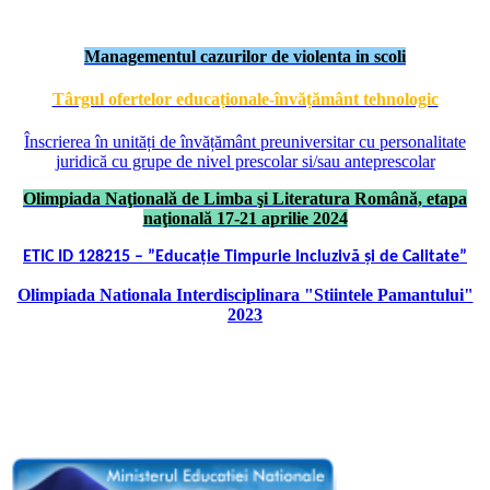
Managementul cazurilor de violenta in scoli
Târgul ofertelor educaționale-învățământ tehnologic
Înscrierea în unități de învățământ preuniversitar cu personalitate
juridică cu grupe de nivel prescolar si/sau anteprescolar
Olimpiada Naţională de Limba şi Literatura Română, etapa
naţională 17-21 aprilie 2024
ETIC ID 128215 – ”Educație Timpurie Incluzivă și de Calitate”
Olimpiada Nationala Interdisciplinara "Stiintele Pamantului"
2023