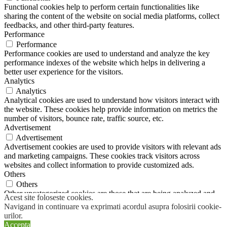
Functional cookies help to perform certain functionalities like
sharing the content of the website on social media platforms, collect
feedbacks, and other third-party features.
Performance
Performance
Performance cookies are used to understand and analyze the key
performance indexes of the website which helps in delivering a
better user experience for the visitors.
Analytics
Analytics
Analytical cookies are used to understand how visitors interact with
the website. These cookies help provide information on metrics the
number of visitors, bounce rate, traffic source, etc.
Advertisement
Advertisement
Advertisement cookies are used to provide visitors with relevant ads
and marketing campaigns. These cookies track visitors across
websites and collect information to provide customized ads.
Others
Others
Other uncategorized cookies are those that are being analyzed and
Acest site foloseste cookies.
have not been classified into a category as yet.
Navigand in continuare va exprimati acordul asupra folosirii cookie-
SALVEAZĂ ȘI ACCEPTĂ
urilor.
Like Us
Accepta