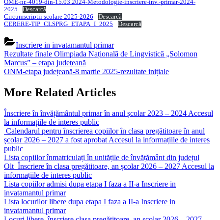
OME-nr.-4019-din-15.03.2024-Metodologie-inscriere-inv.-primar-2024-
2025
Descarcă
Circumscriptii scolare 2025-2026
Descarcă
CERERE-TIP_CLSPRG_ETAPA_I_2025
Descarcă
Inscriere in invatamantul primar
Navigare
Previous
Rezultate finale Olimpiada Națională de Lingvistică „Solomon
Post:
Marcus” – etapa județeană
în
Next
ONM-etapa județeană-8 martie 2025-rezultate inițiale
articole
Post:
More Related Articles
Înscriere în învățământul primar în anul școlar 2023 – 2024
Accesul
la informațiile de interes public
Calendarul pentru înscrierea copiilor în clasa pregătitoare în anul
școlar 2026 – 2027 a fost aprobat
Accesul la informațiile de interes
public
Lista copiilor înmatriculați în unitățile de învățământ din județul
Olt_Înscriere în clasa pregătitoare, an școlar 2026 – 2027
Accesul la
informațiile de interes public
Lista copiilor admisi dupa etapa I faza a II-a
Inscriere in
invatamantul primar
Lista locurilor libere dupa etapa I faza a II-a
Inscriere in
invatamantul primar
Locuri libere_înscriere clasa pregătitoare_an școlar 2026 – 2027