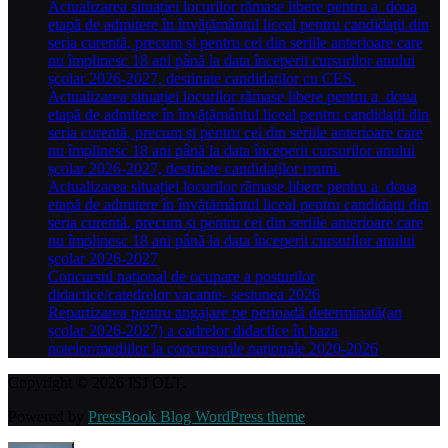
Actualizarea situației locurilor rămase libere pentru a doua
etapă de admitere în învățământul liceal pentru candidații din
seria curentă, precum și pentru cei din seriile anterioare care
nu împlinesc 18 ani până la data începerii cursurilor anului
școlar 2026-2027, destinate candidaților cu CES.
Actualizarea situației locurilor rămase libere pentru a doua
etapă de admitere în învățământul liceal pentru candidații din
seria curentă, precum și pentru cei din seriile anterioare care
nu împlinesc 18 ani până la data începerii cursurilor anului
școlar 2026-2027, destinate candidaților rromi.
Actualizarea situației locurilor rămase libere pentru a doua
etapă de admitere în învățământul liceal pentru candidații din
seria curentă, precum și pentru cei din seriile anterioare care
nu împlinesc 18 ani până la data începerii cursurilor anului
școlar 2026-2027
Concursul național de ocupare a posturilor
didactice/catedrelor vacante- sesiunea 2026
Repartizarea pentru angajare pe perioadă determinată(an
școlar 2026-2027) a cadrelor didactice în baza
notelor/mediilor la concursurile naționale 2020-2026
Copyright © 2026 ISJ OLT.
Powered by
PressBook Blog WordPress theme