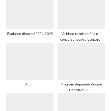
P
s
o
t
s
:
t
:
Evaluare directori 2024-2025
Validare rezultate finale –
concursul pentru ocuparea
funcțiilor vacante de director
și director adjunct din unitățile
de învățământ preuniversitar
de stat, sesiunea ianuarie-
aprilie 2022
Anunț
Program depunere dosare
Definitivat 2026