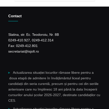
Contact
Slatina, str. Ec. Teodoroiu, Nr. 8B
0249-410.927, 0249-412.314
Fax: 0249-412.801
secretariat@isjolt.ro
Actualizarea situației locurilor rămase libere pentru a
doua etapă de admitere în învățământul liceal pentru
candidații din seria curentă, precum și pentru cei din seriile
anterioare care nu împlinesc 18 ani până la data începerii
cursurilor anului școlar 2026-2027, destinate candidaților cu
CES.
Actualizarea situației locurilor rămase libere pentru a