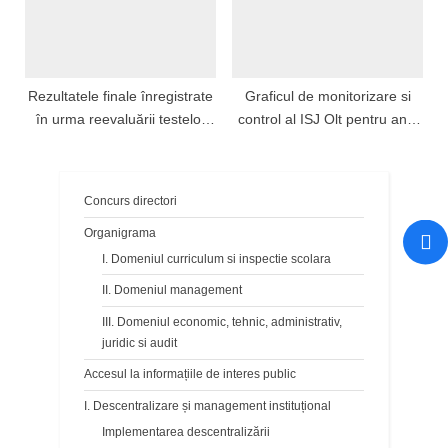
Rezultatele finale înregistrate
Graficul de monitorizare si
în urma reevaluării testelor
control al ISJ Olt pentru anul
standardizate ale candidaților
scolar 2022-2023
care au depus contestații la
proba scrisă
Concurs directori
Organigrama
I. Domeniul curriculum si inspectie scolara
II. Domeniul management
III. Domeniul economic, tehnic, administrativ,
juridic si audit
Accesul la informațiile de interes public
I. Descentralizare și management instituțional
Implementarea descentralizării