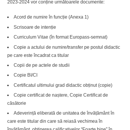
2023-2024 vor conține următoarele documente:
Acord de numire în funcție (Anexa 1)
Scrisoare de intenție
Curriculum Vitae (în format Europass-semnat)
Copie a actului de numire/transfer pe postul didactic
pe care este încadrat ca titular
Copii de pe actele de studii
Copie BI/CI
Certificatul ultimului grad didactic obținut (copie)
Copie certificat de naștere, Copie Certificat de
căsătorie
Adeverință eliberată de unitatea de învățământ în
care este titular din care să reiasă vechimea în
învățământ, obținerea calificativelor “Foarte bine” în