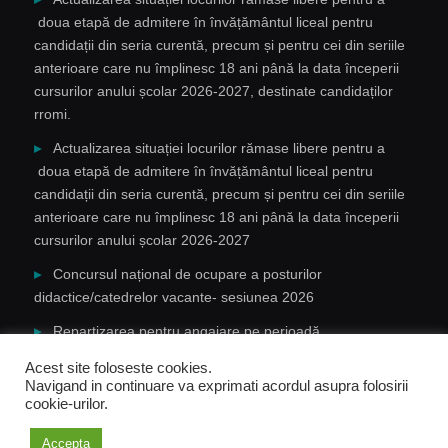
doua etapă de admitere în învățământul liceal pentru
candidații din seria curentă, precum și pentru cei din seriile
anterioare care nu împlinesc 18 ani până la data începerii
cursurilor anului școlar 2026-2027, destinate candidaților
rromi.
Actualizarea situației locurilor rămase libere pentru a
doua etapă de admitere în învățământul liceal pentru
candidații din seria curentă, precum și pentru cei din seriile
anterioare care nu împlinesc 18 ani până la data începerii
cursurilor anului școlar 2026-2027
Concursul național de ocupare a posturilor
didactice/catedrelor vacante- sesiunea 2026
Repartizarea pentru angajare pe perioadă
determinată(an școlar 2026-2027) a cadrelor didactice în
Acest site foloseste cookies.
baza notelor/mediilor la concursurile naționale 2020-2026
Navigand in continuare va exprimati acordul asupra folosirii
cookie-urilor.
Copyright © 2026 ISJ OLT.
Accepta