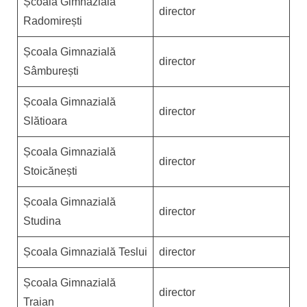
Școala Gimnazială
director
Radomirești
Școala Gimnazială
director
Sâmburești
Școala Gimnazială
director
Slătioara
Școala Gimnazială
director
Stoicănești
Școala Gimnazială
director
Studina
Școala Gimnazială Teslui
director
Școala Gimnazială
director
Traian