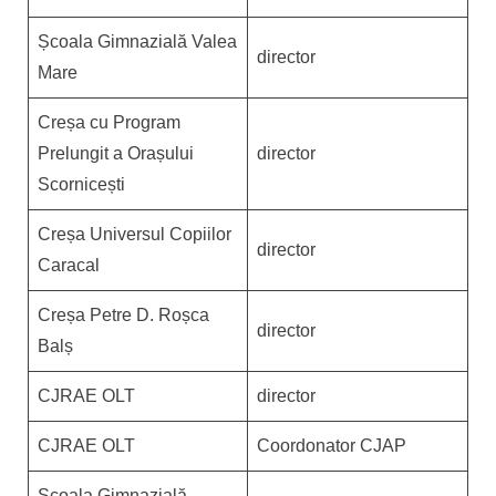
Școala Gimnazială Valea
director
Mare
Creșa cu Program
Prelungit a Orașului
director
Scornicești
Creșa Universul Copiilor
director
Caracal
Creșa Petre D. Roșca
director
Balș
CJRAE OLT
director
CJRAE OLT
Coordonator CJAP
Școala Gimnazială