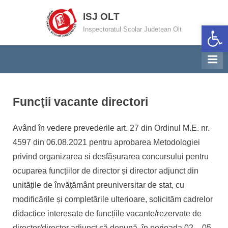
Skip
ISJ OLT
to
Deschide ba
Inspectoratul Scolar Judetean Olt
content
Funcții vacante directori
By
Posted
Management institutional Inspector
01/08/2024
Având în vedere prevederile art. 27 din Ordinul M.E. nr.
on
4597 din 06.08.2021 pentru aprobarea Metodologiei
privind organizarea si desfășurarea concursului pentru
ocuparea funcțiilor de director și director adjunct din
unitățile de învățământ preuniversitar de stat, cu
modificările și completările ulterioare, solicităm cadrelor
didactice interesate de funcțiile vacante/rezervate de
director/director adjunct să depună, în perioada 02 – 05