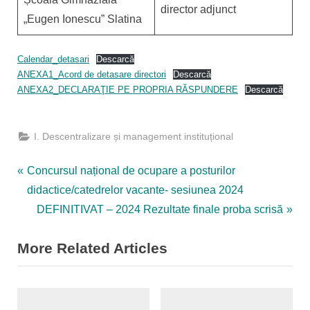
director adjunct
„Eugen Ionescu” Slatina
Calendar_detasari
Descarcă
ANEXA1_Acord de detasare directori
Descarcă
ANEXA2_DECLARAŢIE PE PROPRIA RĂSPUNDERE
Descarcă
I. Descentralizare și management instituțional
Navigare
P
Concursul național de ocupare a posturilor
r
didactice/catedrelor vacante- sesiunea 2024
în
e
N
DEFINITIVAT – 2024 Rezultate finale proba scrisă
articole
v
e
More Related Articles
i
x
o
t
u
P
s
o