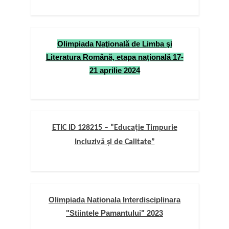
Olimpiada Naţională de Limba şi
Literatura Română, etapa naţională 17-
21 aprilie 2024
ETIC ID 128215 – ”Educație Timpurie
Incluzivă și de Calitate”
Olimpiada Nationala Interdisciplinara
"Stiintele Pamantului" 2023