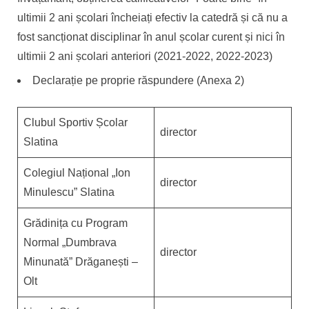
ultimii 2 ani școlari încheiați efectiv la catedră și că nu a
fost sancționat disciplinar în anul școlar curent și nici în
ultimii 2 ani școlari anteriori (2021-2022, 2022-2023)
Declarație pe proprie răspundere (Anexa 2)
Clubul Sportiv Școlar
director
Slatina
Colegiul Național „Ion
director
Minulescu” Slatina
Grădinița cu Program
Normal „Dumbrava
director
Minunată” Drăganești –
Olt