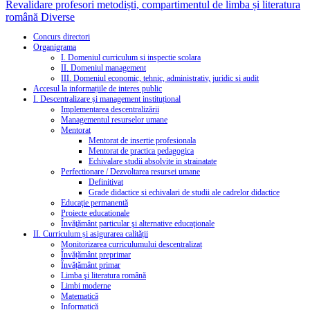
Revalidare profesori metodiști, compartimentul de limba și literatura
română
Diverse
Concurs directori
Organigrama
I. Domeniul curriculum si inspectie scolara
II. Domeniul management
III. Domeniul economic, tehnic, administrativ, juridic si audit
Accesul la informațiile de interes public
I. Descentralizare și management instituțional
Implementarea descentralizării
Managementul resurselor umane
Mentorat
Mentorat de insertie profesionala
Mentorat de practica pedagogica
Echivalare studii absolvite in strainatate
Perfectionare / Dezvoltarea resursei umane
Definitivat
Grade didactice si echivalari de studii ale cadrelor didactice
Educaţie permanentă
Proiecte educationale
Învăţământ particular şi alternative educaţionale
II. Curriculum și asigurarea calității
Monitorizarea curriculumului descentralizat
Învățământ preprimar
Învățământ primar
Limba şi literatura română
Limbi moderne
Matematică
Informatică