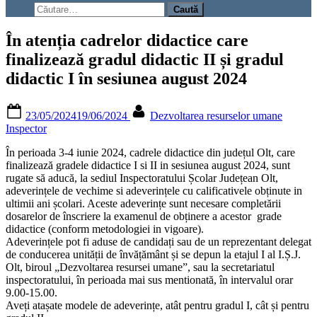
search
Caută
form
după:
În atenția cadrelor didactice care
finalizează gradul didactic II și gradul
didactic I în sesiunea august 2024
Posted
By
23/05/2024
19/06/2024
Dezvoltarea resurselor umane
on
Inspector
În perioada 3-4 iunie 2024, cadrele didactice din județul Olt, care
finalizează gradele didactice I si II in sesiunea august 2024, sunt
rugate să aducă, la sediul Inspectoratului Școlar Județean Olt,
adeverințele de vechime si adeverințele cu calificativele obținute in
ultimii ani școlari. Aceste adeverințe sunt necesare completării
dosarelor de înscriere la examenul de obținere a acestor grade
didactice (conform metodologiei in vigoare).
Adeverințele pot fi aduse de candidați sau de un reprezentant delegat
de conducerea unității de învățământ și se depun la etajul I al I.Ș.J.
Olt, biroul „Dezvoltarea resursei umane”, sau la secretariatul
inspectoratului, în perioada mai sus mentionată, în intervalul orar
9.00-15.00.
Aveți atașate modele de adeverințe, atât pentru gradul I, cât și pentru