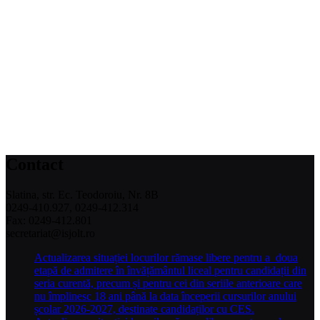
Contact
Slatina, str. Ec. Teodoroiu, Nr. 8B
0249-410.927, 0249-412.314
Fax: 0249-412.801
secretariat@isjolt.ro
Actualizarea situației locurilor rămase libere pentru a doua
etapă de admitere în învățământul liceal pentru candidații din
seria curentă, precum și pentru cei din seriile anterioare care
nu împlinesc 18 ani până la data începerii cursurilor anului
școlar 2026-2027, destinate candidaților cu CES.