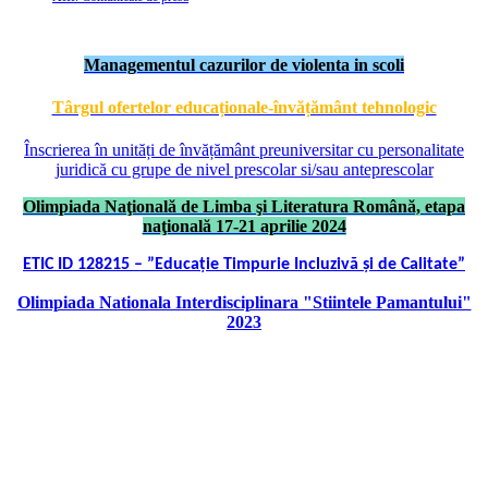
Managementul cazurilor de violenta in scoli
Târgul ofertelor educaționale-învățământ tehnologic
Înscrierea în unități de învățământ preuniversitar cu personalitate
juridică cu grupe de nivel prescolar si/sau anteprescolar
Olimpiada Naţională de Limba şi Literatura Română, etapa
naţională 17-21 aprilie 2024
ETIC ID 128215 – ”Educație Timpurie Incluzivă și de Calitate”
Olimpiada Nationala Interdisciplinara "Stiintele Pamantului"
2023