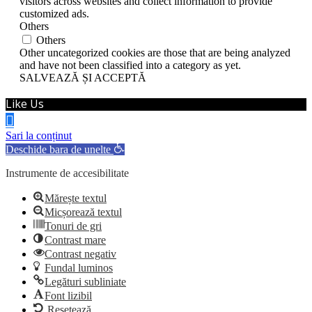
visitors across websites and collect information to provide
customized ads.
Others
Others
Other uncategorized cookies are those that are being analyzed
and have not been classified into a category as yet.
SALVEAZĂ ȘI ACCEPTĂ
Like Us
Sari la conținut
Deschide bara de unelte
Instrumente de accesibilitate
Mărește textul
Micșorează textul
Tonuri de gri
Contrast mare
Contrast negativ
Fundal luminos
Legături subliniate
Font lizibil
Resetează