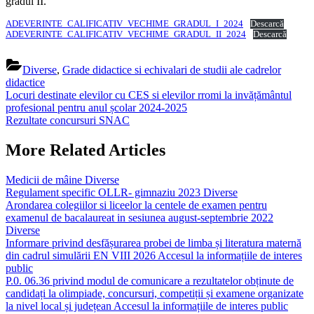
gradul II.
ADEVERINTE_CALIFICATIV_VECHIME_GRADUL_I_2024
Descarcă
ADEVERINTE_CALIFICATIV_VECHIME_GRADUL_II_2024
Descarcă
Diverse
,
Grade didactice si echivalari de studii ale cadrelor
didactice
Navigare
Previous
Locuri destinate elevilor cu CES si elevilor rromi la invățământul
Post:
profesional pentru anul școlar 2024-2025
în
Next
Rezultate concursuri SNAC
articole
Post:
More Related Articles
Medicii de mâine
Diverse
Regulament specific OLLR- gimnaziu 2023
Diverse
Arondarea colegiilor si liceelor la centele de examen pentru
examenul de bacalaureat in sesiunea august-septembrie 2022
Diverse
Informare privind desfășurarea probei de limba și literatura maternă
din cadrul simulării EN VIII 2026
Accesul la informațiile de interes
public
P.0. 06.36 privind modul de comunicare a rezultatelor obținute de
candidați la olimpiade, concursuri, competiții și examene organizate
la nivel local și județean
Accesul la informațiile de interes public