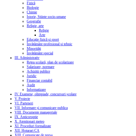
Fizică
Biologie
Chimie
Istorie, Stiinte socio-umane
Geografie
Religie, arte
Religie
Arte
Educaţie fizică şi sport
Învăţământ profesional şi tehnic
Minorităţi
Învăţământ special
III. Administrativ
Reţea şcolară, plan de şcolarizare
Salarizare, normare
Achizitii publice
Juridic
Financiar contabil
Audit
Informatizare
IV. Examene, olimpiade, concursuri școlare
V. Proiecte
VI. Parteneri
VII. Informare și comunicare publica
VIII. Documente manageriale
IX. Anticoruptie
X. Atentionari meteo
XI. Proceduri formalizate
XII. Hotarari CA
XIII. Comunicate de presa