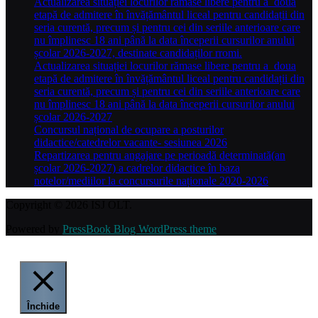
Actualizarea situației locurilor rămase libere pentru a doua
etapă de admitere în învățământul liceal pentru candidații din
seria curentă, precum și pentru cei din seriile anterioare care
nu împlinesc 18 ani până la data începerii cursurilor anului
școlar 2026-2027, destinate candidaților rromi.
Actualizarea situației locurilor rămase libere pentru a doua
etapă de admitere în învățământul liceal pentru candidații din
seria curentă, precum și pentru cei din seriile anterioare care
nu împlinesc 18 ani până la data începerii cursurilor anului
școlar 2026-2027
Concursul național de ocupare a posturilor
didactice/catedrelor vacante- sesiunea 2026
Repartizarea pentru angajare pe perioadă determinată(an
școlar 2026-2027) a cadrelor didactice în baza
notelor/mediilor la concursurile naționale 2020-2026
Copyright © 2026 ISJ OLT.
Powered by
PressBook Blog WordPress theme
Închide