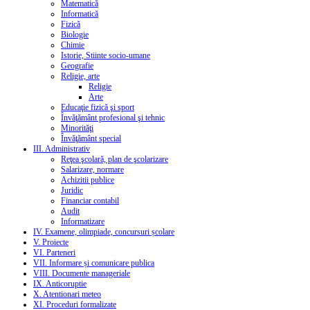
Matematică
Informatică
Fizică
Biologie
Chimie
Istorie, Stiinte socio-umane
Geografie
Religie, arte
Religie
Arte
Educaţie fizică şi sport
Învăţământ profesional şi tehnic
Minorităţi
Învăţământ special
III. Administrativ
Reţea şcolară, plan de şcolarizare
Salarizare, normare
Achizitii publice
Juridic
Financiar contabil
Audit
Informatizare
IV. Examene, olimpiade, concursuri școlare
V. Proiecte
VI. Parteneri
VII. Informare și comunicare publica
VIII. Documente manageriale
IX. Anticoruptie
X. Atentionari meteo
XI. Proceduri formalizate