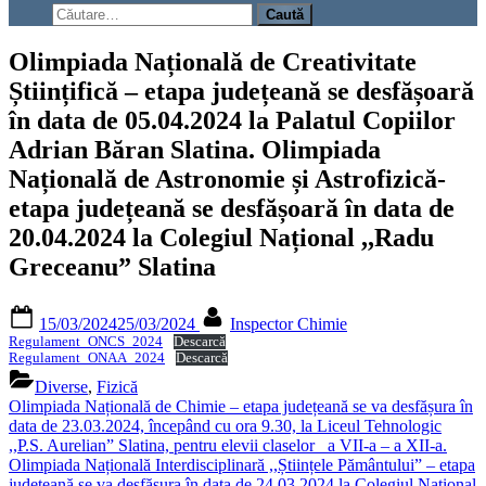
search
Caută
form
după:
Olimpiada Națională de Creativitate
Științifică – etapa județeană se desfășoară
în data de 05.04.2024 la Palatul Copiilor
Adrian Băran Slatina. Olimpiada
Națională de Astronomie și Astrofizică-
etapa județeană se desfășoară în data de
20.04.2024 la Colegiul Național ,,Radu
Greceanu” Slatina
Posted
By
15/03/2024
25/03/2024
Inspector Chimie
on
Regulament_ONCS_2024
Descarcă
Regulament_ONAA_2024
Descarcă
Diverse
,
Fizică
Navigare
Previous
Olimpiada Națională de Chimie – etapa județeană se va desfășura în
Post:
data de 23.03.2024, începând cu ora 9.30, la Liceul Tehnologic
în
,,P.S. Aurelian” Slatina, pentru elevii claselor a VII-a – a XII-a.
articole
Olimpiada Națională Interdisciplinară ,,Științele Pământului” – etapa
județeană se va desfășura în data de 24.03.2024 la Colegiul Național