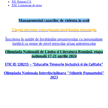
XII. Hotarari CA
XIII. Comunicate de presa
Managementul cazurilor de violenta in scoli
Târgul ofertelor educaționale-învățământ tehnologic
Înscrierea în unități de învățământ preuniversitar cu personalitate
juridică cu grupe de nivel prescolar si/sau anteprescolar
Olimpiada Naţională de Limba şi Literatura Română, etapa
naţională 17-21 aprilie 2024
ETIC ID 128215 – ”Educație Timpurie Incluzivă și de Calitate”
Olimpiada Nationala Interdisciplinara "Stiintele Pamantului"
2023