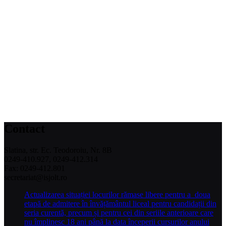
Contact
Slatina, str. Ec. Teodoroiu, Nr. 8B
0249-410.927, 0249-412.314
Fax: 0249-412.801
secretariat@isjolt.ro
Actualizarea situației locurilor rămase libere pentru a doua
etapă de admitere în învățământul liceal pentru candidații din
seria curentă, precum și pentru cei din seriile anterioare care
nu împlinesc 18 ani până la data începerii cursurilor anului