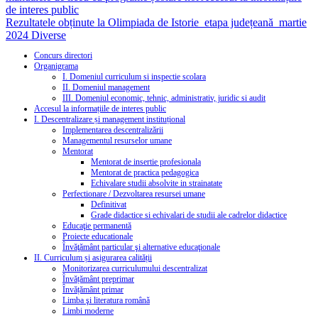
de interes public
Rezultatele obținute la Olimpiada de Istorie_etapa județeană_martie
2024
Diverse
Concurs directori
Organigrama
I. Domeniul curriculum si inspectie scolara
II. Domeniul management
III. Domeniul economic, tehnic, administrativ, juridic si audit
Accesul la informațiile de interes public
I. Descentralizare și management instituțional
Implementarea descentralizării
Managementul resurselor umane
Mentorat
Mentorat de insertie profesionala
Mentorat de practica pedagogica
Echivalare studii absolvite in strainatate
Perfectionare / Dezvoltarea resursei umane
Definitivat
Grade didactice si echivalari de studii ale cadrelor didactice
Educaţie permanentă
Proiecte educationale
Învăţământ particular şi alternative educaţionale
II. Curriculum și asigurarea calității
Monitorizarea curriculumului descentralizat
Învățământ preprimar
Învățământ primar
Limba şi literatura română
Limbi moderne