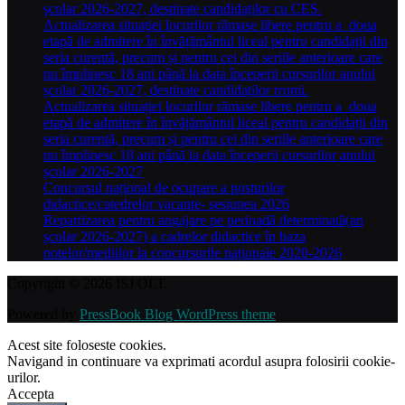
școlar 2026-2027, destinate candidaților cu CES.
Actualizarea situației locurilor rămase libere pentru a doua
etapă de admitere în învățământul liceal pentru candidații din
seria curentă, precum și pentru cei din seriile anterioare care
nu împlinesc 18 ani până la data începerii cursurilor anului
școlar 2026-2027, destinate candidaților rromi.
Actualizarea situației locurilor rămase libere pentru a doua
etapă de admitere în învățământul liceal pentru candidații din
seria curentă, precum și pentru cei din seriile anterioare care
nu împlinesc 18 ani până la data începerii cursurilor anului
școlar 2026-2027
Concursul național de ocupare a posturilor
didactice/catedrelor vacante- sesiunea 2026
Repartizarea pentru angajare pe perioadă determinată(an
școlar 2026-2027) a cadrelor didactice în baza
notelor/mediilor la concursurile naționale 2020-2026
Copyright © 2026 ISJ OLT.
Powered by
PressBook Blog WordPress theme
Acest site foloseste cookies.
Navigand in continuare va exprimati acordul asupra folosirii cookie-
urilor.
Accepta