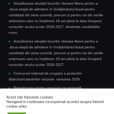
Actualizarea situației locurilor rămase libere pentru a
doua etapă de admitere în învățământul liceal pentru
candidații din seria curentă, precum și pentru cei din seriile
anterioare care nu împlinesc 18 ani până la data începerii
cursurilor anului școlar 2026-2027, destinate candidaților
rromi.
Actualizarea situației locurilor rămase libere pentru a
doua etapă de admitere în învățământul liceal pentru
candidații din seria curentă, precum și pentru cei din seriile
anterioare care nu împlinesc 18 ani până la data începerii
cursurilor anului școlar 2026-2027
Concursul național de ocupare a posturilor
didactice/catedrelor vacante- sesiunea 2026
Repartizarea pentru angajare pe perioadă
determinată(an școlar 2026-2027) a cadrelor didactice în
Acest site foloseste cookies.
baza notelor/mediilor la concursurile naționale 2020-2026
Navigand in continuare va exprimati acordul asupra folosirii
cookie-urilor.