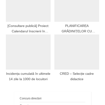
orelor?
[Consultare publică] Proiect:
PLANIFICAREA
Calendarul înscrierii în
GRĂDINIȚELOR CU
învăţământul primar pentru
PROGRAM PRELUNGIT ÎN
anul şcolar 2026 – 2027
PERIOADA VACANȚEI DE
VARĂ, JUDEȚUL OLT
Incidența cumulată în ultimele
CRED – Selecție cadre
14 zile la 1000 de locuitori
didactice
Concurs directori