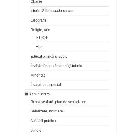
Chimie
Istorie, Stiinte socio-umane
Geografie
Religie, arte
Religie
Arte
Educaţie fizică şi sport
Învăţământ profesional şi tehnic
Minorităţi
Învăţământ special
III. Administrativ
Reţea şcolară, plan de şcolarizare
Salarizare, normare
Achizitii publice
Juridic