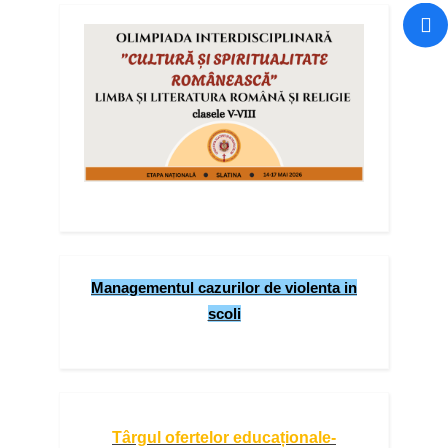
Managementul cazurilor de violenta in
scoli
Târgul ofertelor educaționale-