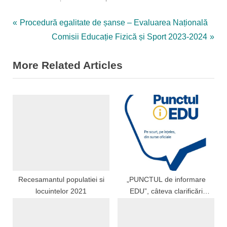
Navigare
P
Procedură egalitate de șanse – Evaluarea Națională
r
N
Comisii Educație Fizică și Sport 2023-2024
în
e
e
More Related Articles
articole
v
x
i
t
o
P
u
o
s
s
P
t
o
:
s
t
Recesamantul populatiei si
„PUNCTUL de informare
locuintelor 2021
EDU”, câteva clarificări
:
despre folosirea telefoanelor
la școală – este sau nu este
permisă utilizarea lor în timpul