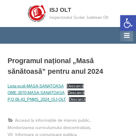
Skip
ISJ OLT
to
Deschide ba
Inspectoratul Scolar Judetean Olt
content
Programul național „Masă
sănătoasă” pentru anul 2024
By
Posted
Invatamant primar Inspector
23/01/2024
Lista-scoli-MASA-SANATOASA
Descarcă
on
OME-3070-MASA-SANATOASA
Descarcă
P.O.06.43_PNMS_2024_ISJ-OLT
Descarcă
,
Accesul la informațiile de interes public
,
Monitorizarea curriculumului descentralizat
VII. Informare și comunicare publica