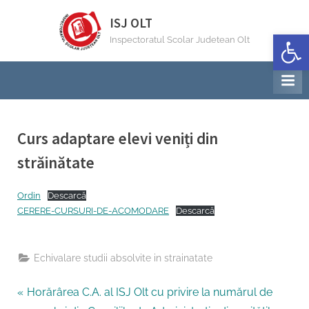
Skip
ISJ OLT
to
Deschide b
Inspectoratul Scolar Judetean Olt
content
Curs adaptare elevi veniți din
străinătate
By
Posted
Management institutional Inspector
20/09/2023
Ordin
Descarcă
on
CERERE-CURSURI-DE-ACOMODARE
Descarcă
Echivalare studii absolvite in strainatate
Navigare
P
Horărârea C.A. al ISJ Olt cu privire la numărul de