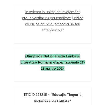
Înscrierea în unități de învățământ
preuniversitar cu personalitate juridică
cu grupe de nivel prescolar si/sau
anteprescolar
Olimpiada Naţională de Limba şi
Literatura Română, etapa naţională 17-
21 aprilie 2024
ETIC ID 128215 – ”Educație Timpurie
Incluzivă și de Calitate”