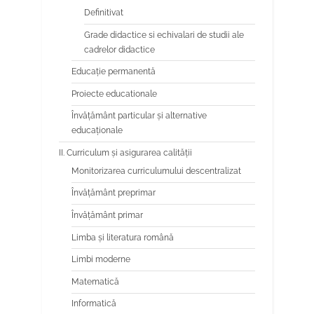
Definitivat
Grade didactice si echivalari de studii ale
cadrelor didactice
Educaţie permanentă
Proiecte educationale
Învăţământ particular şi alternative
educaţionale
II. Curriculum și asigurarea calității
Monitorizarea curriculumului descentralizat
Învățământ preprimar
Învățământ primar
Limba şi literatura română
Limbi moderne
Matematică
Informatică