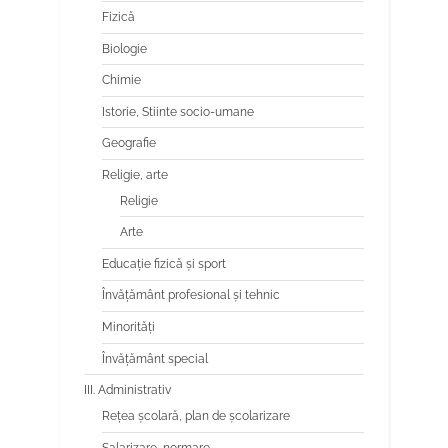
Fizică
Biologie
Chimie
Istorie, Stiinte socio-umane
Geografie
Religie, arte
Religie
Arte
Educaţie fizică şi sport
Învăţământ profesional şi tehnic
Minorităţi
Învăţământ special
III. Administrativ
Reţea şcolară, plan de şcolarizare
Salarizare, normare