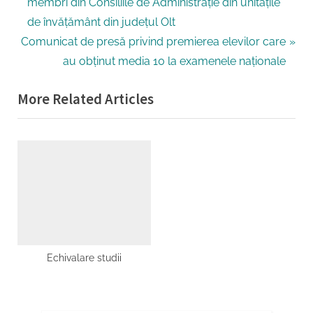
r
membri din Consiliile de Administrație din unitățile
în
e
de învățământ din județul Olt
articole
N
v
Comunicat de presă privind premierea elevilor care
e
i
au obținut media 10 la examenele naționale
x
o
More Related Articles
t
u
P
s
o
P
s
o
t
s
:
t
:
Echivalare studii