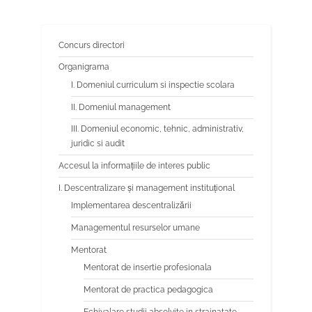
școlar 2023 – 2024
Concurs directori
Organigrama
I. Domeniul curriculum si inspectie scolara
II. Domeniul management
III. Domeniul economic, tehnic, administrativ,
juridic si audit
Accesul la informațiile de interes public
I. Descentralizare și management instituțional
Implementarea descentralizării
Managementul resurselor umane
Mentorat
Mentorat de insertie profesionala
Mentorat de practica pedagogica
Echivalare studii absolvite in strainatate