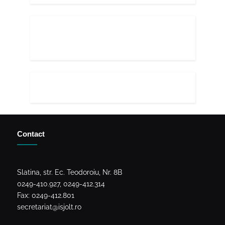
Contact
Slatina, str. Ec. Teodoroiu, Nr. 8B
0249-410.927, 0249-412.314
Fax: 0249-412.801
secretariat@isjolt.ro