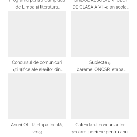
de Limba și literatura
DE CLASA A VIII-a an școlar
română, gimnaziu, etapa
2023-2024
locală, 31 ianuarie 2026
Concursul de comunicări
Subiecte și
științifice ale elevilor din
bareme_ONCSR_etapa
învățământul liceal la
națională_2026
disciplina biologie –
17.03.2023 – Liceul cu
Program Sportiv Slatina
Anunț OLLR, etapa locală,
Calendarul concursurilor
2023
școlare județene pentru anul