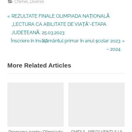
,
Chimie
Diverse
P
Navigare
REZULTATE FINALE OLIMPIADA NAȚIONALĂ
r
„LECTURA CA ABILITATE DE VIAȚĂ”-ETAPA
în
e
JUDEȚEANĂ, 25.03.2023
N
v
articole
Înscriere în învățământul primar în anul școlar 2023
e
i
– 2024
x
o
More Related Articles
t
u
P
s
o
P
s
o
t
s
:
t
:
Programa pentru Olimpiada
GHIDUL ABSOLVENTULUI