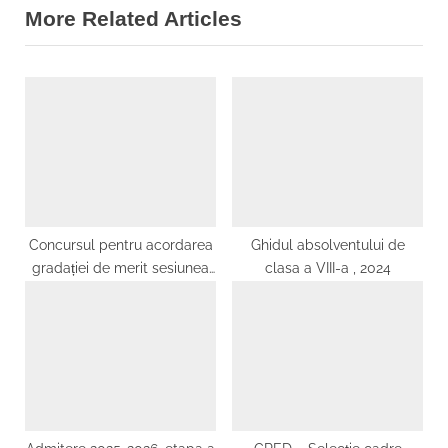
More Related Articles
u
x
s
t
P
P
o
o
s
s
t
t
:
:
Concursul pentru acordarea
Ghidul absolventului de
gradației de merit sesiunea
clasa a VIII-a , 2024
2025