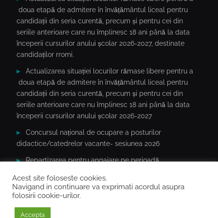
doua etapă de admitere în învățământul liceal pentru
candidații din seria curentă, precum și pentru cei din
seriile anterioare care nu împlinesc 18 ani până la data
începerii cursurilor anului școlar 2026-2027, destinate
candidaților rromi.
Actualizarea situației locurilor rămase libere pentru a
doua etapă de admitere în învățământul liceal pentru
candidații din seria curentă, precum și pentru cei din
seriile anterioare care nu împlinesc 18 ani până la data
începerii cursurilor anului școlar 2026-2027
Concursul național de ocupare a posturilor
didactice/catedrelor vacante- sesiunea 2026
Repartizarea pentru angajare pe perioadă
determinată(an școlar 2026-2027) a cadrelor didactice în
Acest site foloseste cookies.
baza notelor/mediilor la concursurile naționale 2020-2026
Navigand in continuare va exprimati acordul asupra
folosirii cookie-urilor.
Copyright © 2026 ISJ OLT.
Accepta