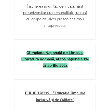
Înscrierea în unități de învățământ
preuniversitar cu personalitate juridică
cu grupe de nivel prescolar si/sau
anteprescolar
Olimpiada Naţională de Limba şi
Literatura Română, etapa naţională 17-
21 aprilie 2024
ETIC ID 128215 – ”Educație Timpurie
Incluzivă și de Calitate”