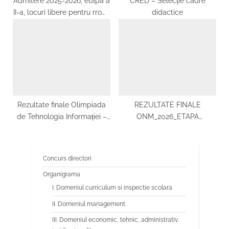
Admitere 2025-2026, etapa a
CRED – Selecție cadre
II-a, locuri libere pentru rromi
didactice
si CES
Rezultate finale Olimpiada
REZULTATE FINALE
de Tehnologia Informației –
ONM_2026_ETAPA
Etapa județeană 2024
LOCALĂ_8 FEBRUARIE
Concurs directori
Organigrama
I. Domeniul curriculum si inspectie scolara
II. Domeniul management
III. Domeniul economic, tehnic, administrativ,