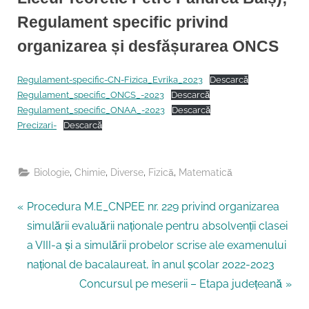
Regulament specific privind
organizarea și desfășurarea ONCS
By
Posted
Inspector Chimie
20/02/2023
Regulament-specific-CN-Fizica_Evrika_2023
Descarcă
on
Regulament_specific_ONCS_-2023
Descarcă
Regulament_specific_ONAA_-2023
Descarcă
Precizari-
Descarcă
,
,
,
,
Biologie
Chimie
Diverse
Fizică
Matematică
P
Navigare
Procedura M.E_CNPEE nr. 229 privind organizarea
r
simulării evaluării naționale pentru absolvenții clasei
în
e
a VIII-a și a simulării probelor scrise ale examenului
v
articole
național de bacalaureat, în anul școlar 2022-2023
i
N
Concursul pe meserii – Etapa județeană
o
e