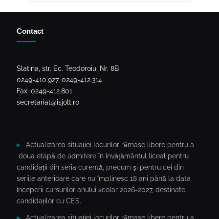
Contact
Slatina, str. Ec. Teodoroiu, Nr. 8B
0249-410.927, 0249-412.314
Fax: 0249-412.801
secretariat@isjolt.ro
Actualizarea situației locurilor rămase libere pentru a
doua etapă de admitere în învățământul liceal pentru
candidații din seria curentă, precum și pentru cei din
seriile anterioare care nu împlinesc 18 ani până la data
începerii cursurilor anului școlar 2026-2027, destinate
candidaților cu CES.
Actualizarea situației locurilor rămase libere pentru a