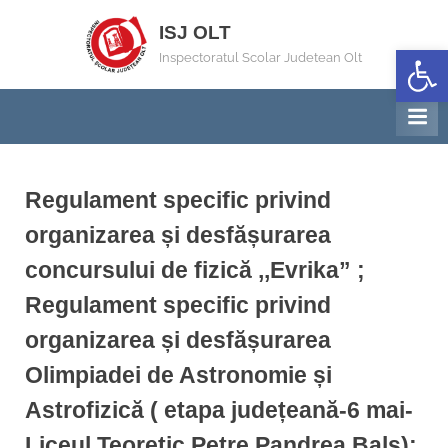
Skip
ISJ OLT
to
Deschide b
Inspectoratul Scolar Judetean Olt
content
Regulament specific privind
organizarea și desfășurarea
concursului de fizică ,,Evrika” ;
Regulament specific privind
organizarea și desfășurarea
Olimpiadei de Astronomie și
Astrofizică ( etapa județeană-6 mai-
Liceul Teoretic Petre Pandrea Balș);