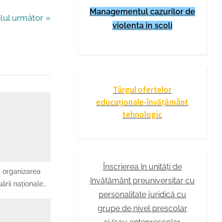
Managementul cazurilor de
olul următor
violenta in scoli
Târgul ofertelor
educaționale-învățământ
tehnologic
Înscrierea în unități de
d organizarea
învățământ preuniversitar cu
uării naţionale
personalitate juridică cu
ii clasei a VIII-
grupe de nivel prescolar
 probelor scrise
i naţional de