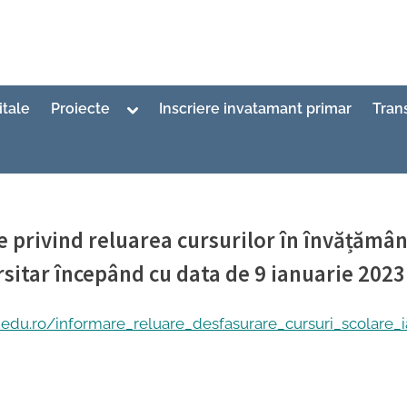
Toggle
itale
Proiecte
Inscriere invatamant primar
Tran
sub-
menu
 privind reluarea cursurilor în învățămân
sitar începând cu data de 9 ianuarie 2023
primar Inspector
3
edu.ro/informare_reluare_desfasurare_cursuri_scolare_