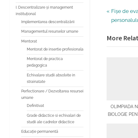
I. Descentralizare și management
Navigar
P
Fișe de eva
instituțional
r
personalul
Implementarea descentralizării
în
e
Managementul resurselor umane
More Relat
v
articole
Mentorat
i
Mentorat de insertie profesionala
o
Mentorat de practica
u
pedagogica
s
Echivalare studii absolvite in
P
strainatate
o
Perfectionare / Dezvoltarea resursei
umane
s
Definitivat
OLIMPIADA 
t
BIOLOGIE PE
Grade didactice si echivalari de
:
„GEORGE E
studii ale cadrelor didactice
Educaţie permanentă