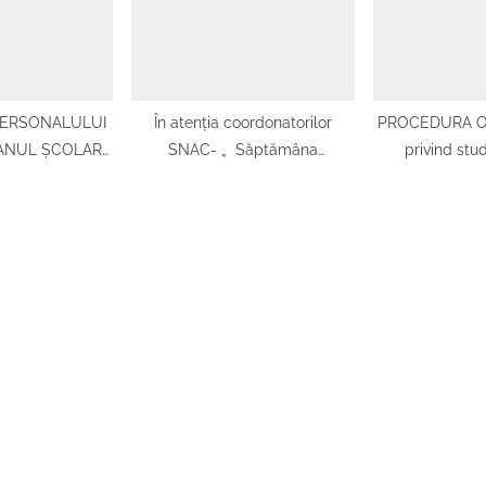
preuniversitar dual și în
bacalaureat, 
învățământul profesional de
2022
stat pentru anul școlar 2024-
2025
PERSONALULUI
În atenția coordonatorilor
PROCEDURA O
 ANUL ȘCOLAR
SNAC- „ Săptămâna
privind stud
-2027
legumelor și a fructelor
literaturii mate
donateˮ
tradițiilor minor
și al Educați
limba maternă
anul școla