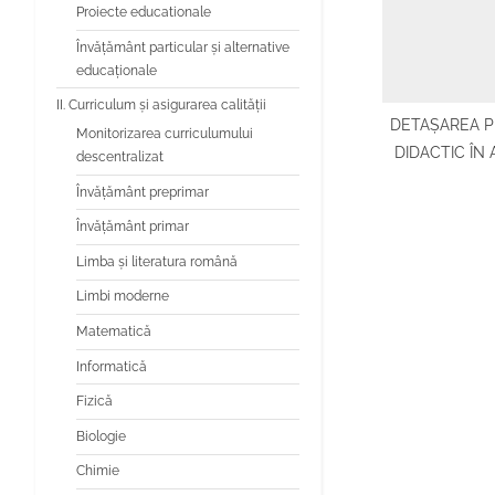
Proiecte educationale
Învăţământ particular şi alternative
educaţionale
II. Curriculum și asigurarea calității
DETAȘAREA 
Monitorizarea curriculumului
DIDACTIC ÎN
descentralizat
2026
Învățământ preprimar
Învățământ primar
Limba şi literatura română
Limbi moderne
Matematică
Informatică
Fizică
Biologie
Chimie