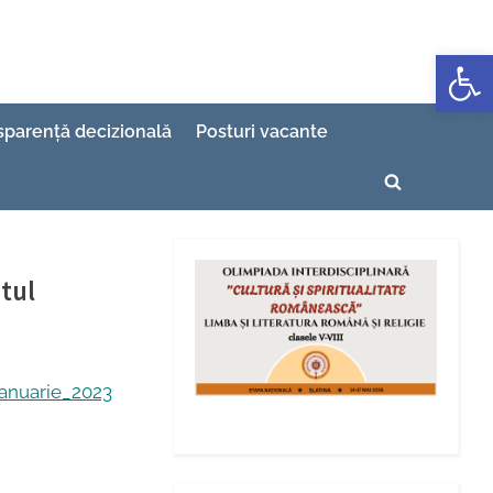
Deschide b
sparență decizională
Posturi vacante
Toggle
search
form
tul
ianuarie_2023