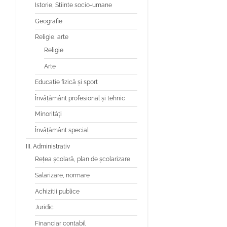
Istorie, Stiinte socio-umane
Geografie
Religie, arte
Religie
Arte
Educaţie fizică şi sport
Învăţământ profesional şi tehnic
Minorităţi
Învăţământ special
III. Administrativ
Reţea şcolară, plan de şcolarizare
Salarizare, normare
Achizitii publice
Juridic
Financiar contabil