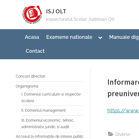
Skip
ISJ OLT
to
Inspectoratul Scolar Judetean Olt
content
Toggle
Acasa
Examene nationale
Manuale dig
sub-
menu
Contact
Concurs directori
Informare
Organigrama
preuniver
I. Domeniul curriculum si inspectie
scolara
By
Posted
Invatamant 
06/01/202
https://www.
II. Domeniul management
on
III. Domeniul economic, tehnic,
administrativ, juridic si audit
Diverse
Accesul la informațiile de interes public