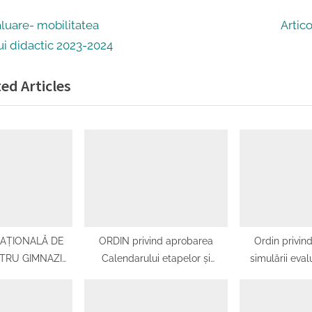
e
N
luare- mobilitatea
Artic
e
ui didactic 2023-2024
x
ed Articles
t
P
o
s
t
:
NAȚIONALĂ DE
ORDIN privind aprobarea
Ordin privin
NTRU GIMNAZIU
Calendarului etapelor și
simulării eval
MIL PALADE”
acțiunilor pentru stabilirea
pentru absolvenţ
cifrei de școlarizare OME
a şi a simulării
6689/2023 în învățământul
ale examenulu