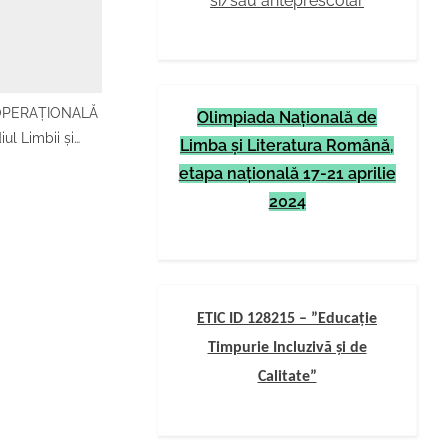
si/sau anteprescolar
în anul şcolar
-2023
PERAȚIONALĂ
Olimpiada Naţională de
iul Limbii și
Limba şi Literatura Română,
rne, Istoriei și
etapa naţională 17-21 aprilie
ităților naționale
2024
ei muzicale în
, începând cu
r 2026-2027
ETIC ID 128215 – ”Educație
Timpurie Incluzivă și de
Calitate”