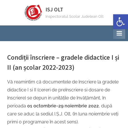
Skip
ISJ OLT
to
Deschide b
Inspectoratul Scolar Judetean Olt
content
Condiții înscriere – gradele didactice I și
II (an școlar 2022-2023)
By
Posted
Dezvoltarea resurselor umane Inspector
03/10/2022
Vă reamintim că documentele de înscriere la gradele
on
didactice I si II (cereri de preînscriere si dosare de
înscriere) se depun in unitățile de învățământ, în
perioada
01 octombrie-29 noiembrie 2022
, după
care se aduc la sediul I.Ș.J. Olt, (în luna noiembrie veți
primi o programare în acest sens).