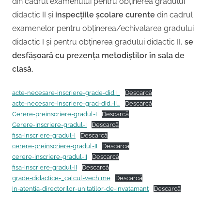
din cadrul examenului pentru obținerea gradului
didactic II și
inspecțiile școlare curente
din cadrul
examenelor pentru obținerea/echivalarea gradului
didactic I și pentru obținerea gradului didactic II,
se
desfășoară cu prezența metodiștilor în sala de
clasă.
acte-necesare-inscriere-grade-did.I_
Descarcă
acte-necesare-inscriere-grad-did.-II_
Descarcă
Cerere-preinscriere-gradul-I
Descarcă
Cerere-inscriere-gradul-I
Descarcă
fisa-inscriere-gradul-I
Descarcă
cerere-preinscriere-gradul-II
Descarcă
cerere-inscriere-gradul-II
Descarcă
fisa-inscriere-gradul-II
Descarcă
grade-didactice-_calcul-vechime
Descarcă
In-atentia-directorilor-unitatilor-de-invatamant
Descarcă