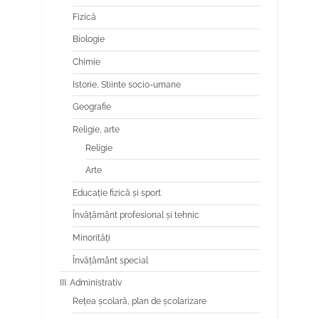
Fizică
Biologie
Chimie
Istorie, Stiinte socio-umane
Geografie
Religie, arte
Religie
Arte
Educaţie fizică şi sport
Învăţământ profesional şi tehnic
Minorităţi
Învăţământ special
III. Administrativ
Reţea şcolară, plan de şcolarizare