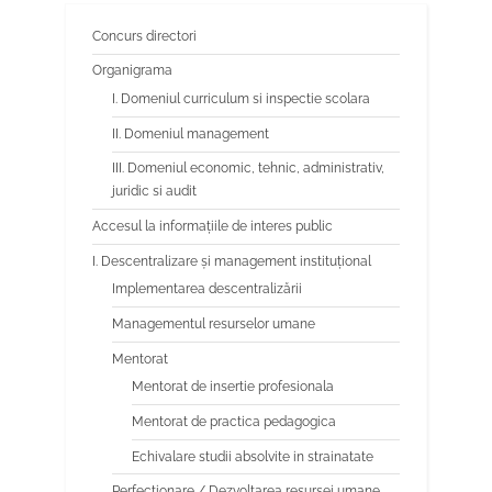
Concurs directori
Organigrama
I. Domeniul curriculum si inspectie scolara
II. Domeniul management
III. Domeniul economic, tehnic, administrativ,
juridic si audit
Accesul la informațiile de interes public
I. Descentralizare și management instituțional
Implementarea descentralizării
Managementul resurselor umane
Mentorat
Mentorat de insertie profesionala
Mentorat de practica pedagogica
Echivalare studii absolvite in strainatate
Perfectionare / Dezvoltarea resursei umane