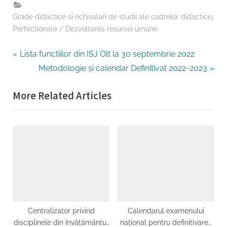
,
Grade didactice si echivalari de studii ale cadrelor didactice
Perfectionare / Dezvoltarea resursei umane
Navigare
P
Lista functiilor din ISJ Olt la 30 septembrie 2022
r
N
Metodologie și calendar Definitivat 2022-2023
în
e
e
More Related Articles
articole
v
x
i
t
o
P
u
o
s
s
P
t
o
:
s
t
Centralizator privind
Calendarul examenului
disciplinele din învățământul
național pentru definitivarea
: