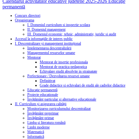
Calendarul activitatilor educative judetene 2025-2026
Educaţie
permanentă
Concurs directori
Organigrama
I. Domeniul curriculum si inspectie scolara
II. Domeniul management
III. Domeniul economic, tehnic, administrativ, juridic si audit
Accesul la informațiile de interes public
I. Descentralizare și management instituțional
Implementarea descentralizării
Managementul resurselor umane
Mentorat
Mentorat de insertie profesionala
Mentorat de practica pedagogica
Echivalare studii absolvite in strainatate
Perfectionare / Dezvoltarea resursei umane
Definitivat
Grade didactice si echivalari de studii ale cadrelor didactice
Educaţie permanentă
Proiecte educationale
Învăţământ particular şi alternative educaţionale
II. Curriculum și asigurarea calității
Monitorizarea curriculumului descentralizat
Învățământ preprimar
Învățământ primar
Limba şi literatura română
Limbi moderne
Matematică
Informatică