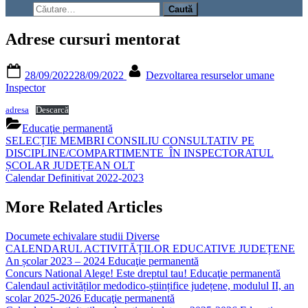
search
Caută
form
după:
Adrese cursuri mentorat
Posted
By
28/09/2022
28/09/2022
Dezvoltarea resurselor umane
on
Inspector
adresa
Descarcă
Educaţie permanentă
Navigare
Previous
SELECȚIE MEMBRI CONSILIU CONSULTATIV PE
Post:
DISCIPLINE/COMPARTIMENTE ÎN INSPECTORATUL
în
ȘCOLAR JUDEȚEAN OLT
articole
Next
Calendar Definitivat 2022-2023
Post:
More Related Articles
Documete echivalare studii
Diverse
CALENDARUL ACTIVITĂȚILOR EDUCATIVE JUDEȚENE
An școlar 2023 – 2024
Educaţie permanentă
Concurs National Alege! Este dreptul tau!
Educaţie permanentă
Calendaul activităților medodico-științifice județene, modulul II, an
scolar 2025-2026
Educaţie permanentă