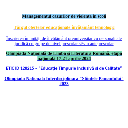
Managementul cazurilor de violenta in scoli
Târgul ofertelor educaționale-învățământ tehnologic
Înscrierea în unități de învățământ preuniversitar cu personalitate
juridică cu grupe de nivel prescolar si/sau anteprescolar
Olimpiada Naţională de Limba şi Literatura Română, etapa
naţională 17-21 aprilie 2024
ETIC ID 128215 – ”Educație Timpurie Incluzivă și de Calitate”
Olimpiada Nationala Interdisciplinara "Stiintele Pamantului"
2023