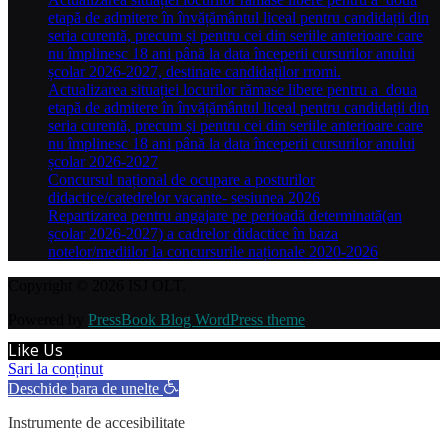
etapă de admitere în învățământul liceal pentru candidații din
seria curentă, precum și pentru cei din seriile anterioare care
nu împlinesc 18 ani până la data începerii cursurilor anului
școlar 2026-2027, destinate candidaților rromi.
Actualizarea situației locurilor rămase libere pentru a doua
etapă de admitere în învățământul liceal pentru candidații din
seria curentă, precum și pentru cei din seriile anterioare care
nu împlinesc 18 ani până la data începerii cursurilor anului
școlar 2026-2027
Concursul național de ocupare a posturilor
didactice/catedrelor vacante- sesiunea 2026
Repartizarea pentru angajare pe perioadă determinată(an
școlar 2026-2027) a cadrelor didactice în baza
notelor/mediilor la concursurile naționale 2020-2026
Copyright © 2026 ISJ OLT.
Powered by
PressBook Blog WordPress theme
Like Us
Sari la conținut
Deschide bara de unelte
Instrumente de accesibilitate