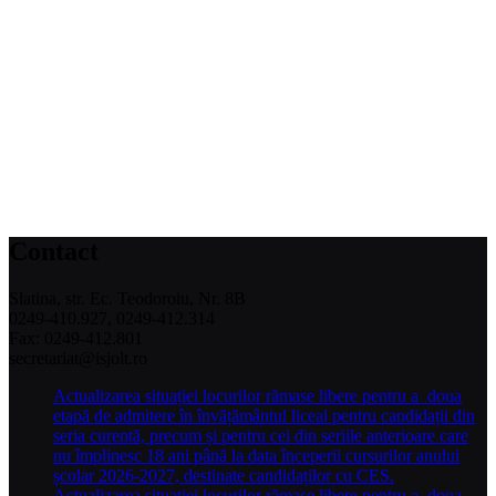
Contact
Slatina, str. Ec. Teodoroiu, Nr. 8B
0249-410.927, 0249-412.314
Fax: 0249-412.801
secretariat@isjolt.ro
Actualizarea situației locurilor rămase libere pentru a doua
etapă de admitere în învățământul liceal pentru candidații din
seria curentă, precum și pentru cei din seriile anterioare care
nu împlinesc 18 ani până la data începerii cursurilor anului
școlar 2026-2027, destinate candidaților cu CES.
Actualizarea situației locurilor rămase libere pentru a doua