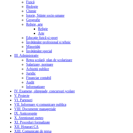
Fizică
Biologie
Chimie
Istorie, Stiinte socio-umane
Geografie
Religie, arte
Religie
Arte
Educaţie fizică şi sport
Învăţământ profesional şi tehnic
Minorităţi
Învăţământ special
III. Administrativ
Reţea şcolară, plan de şcolarizare
Salarizare, normare
Achizitii publice
Juridic
Financiar contabil
Audit
Informatizare
IV. Examene, olimpiade, concursuri școlare
V. Proiecte
VI. Parteneri
VII. Informare și comunicare publica
VIII. Documente manageriale
IX. Anticoruptie
X. Atentionari meteo
XI. Proceduri formalizate
XII. Hotarari CA
XIII. Comunicate de presa