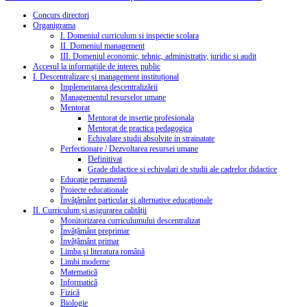
Concurs directori
Organigrama
I. Domeniul curriculum si inspectie scolara
II. Domeniul management
III. Domeniul economic, tehnic, administrativ, juridic si audit
Accesul la informațiile de interes public
I. Descentralizare și management instituțional
Implementarea descentralizării
Managementul resurselor umane
Mentorat
Mentorat de insertie profesionala
Mentorat de practica pedagogica
Echivalare studii absolvite in strainatate
Perfectionare / Dezvoltarea resursei umane
Definitivat
Grade didactice si echivalari de studii ale cadrelor didactice
Educaţie permanentă
Proiecte educationale
Învăţământ particular şi alternative educaţionale
II. Curriculum și asigurarea calității
Monitorizarea curriculumului descentralizat
Învățământ preprimar
Învățământ primar
Limba şi literatura română
Limbi moderne
Matematică
Informatică
Fizică
Biologie