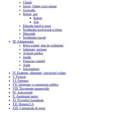
Chimie
Istorie, Stiinte socio-umane
Geografie
Religie, arte
Religie
Arte
Educaţie fizică şi sport
Învăţământ profesional şi tehnic
Minorităţi
Învăţământ special
III. Administrativ
Reţea şcolară, plan de şcolarizare
Salarizare, normare
Achizitii publice
Juridic
Financiar contabil
Audit
Informatizare
IV. Examene, olimpiade, concursuri școlare
V. Proiecte
VI. Parteneri
VII. Informare și comunicare publica
VIII. Documente manageriale
IX. Anticoruptie
X. Atentionari meteo
XI. Proceduri formalizate
XII. Hotarari CA
XIII. Comunicate de presa