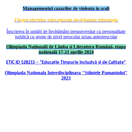
Managementul cazurilor de violenta in scoli
Târgul ofertelor educaționale-învățământ tehnologic
Înscrierea în unități de învățământ preuniversitar cu personalitate
juridică cu grupe de nivel prescolar si/sau anteprescolar
Olimpiada Naţională de Limba şi Literatura Română, etapa
naţională 17-21 aprilie 2024
ETIC ID 128215 – ”Educație Timpurie Incluzivă și de Calitate”
Olimpiada Nationala Interdisciplinara "Stiintele Pamantului"
2023