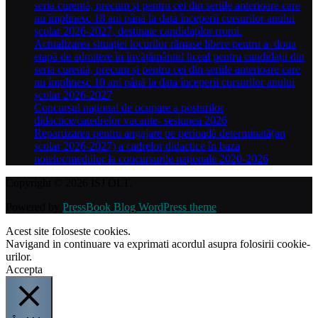
seria curentă, precum și pentru cei din seriile anterioare care
nu împlinesc 18 ani până la data începerii cursurilor anului
școlar 2026-2027, destinate candidaților rromi.
Actualizarea situației locurilor rămase libere pentru a doua
etapă de admitere în învățământul liceal pentru candidații din
seria curentă, precum și pentru cei din seriile anterioare care
nu împlinesc 18 ani până la data începerii cursurilor anului
școlar 2026-2027
Concursul național de ocupare a posturilor
didactice/catedrelor vacante- sesiunea 2026
Repartizarea pentru angajare pe perioadă determinată(an
școlar 2026-2027) a cadrelor didactice în baza
notelor/mediilor la concursurile naționale 2020-2026
Copyright © 2026 ISJ OLT.
Powered by
PressBook Blog WordPress theme
Acest site foloseste cookies.
Navigand in continuare va exprimati acordul asupra folosirii cookie-
urilor.
Accepta