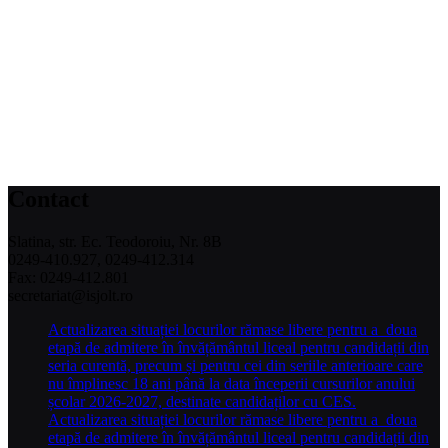
Contact
Slatina, str. Ec. Teodoroiu, Nr. 8B
0249-410.927, 0249-412.314
Fax: 0249-412.801
secretariat@isjolt.ro
Actualizarea situației locurilor rămase libere pentru a doua
etapă de admitere în învățământul liceal pentru candidații din
seria curentă, precum și pentru cei din seriile anterioare care
nu împlinesc 18 ani până la data începerii cursurilor anului
școlar 2026-2027, destinate candidaților cu CES.
Actualizarea situației locurilor rămase libere pentru a doua
etapă de admitere în învățământul liceal pentru candidații din