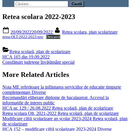
search
Caută
form
după:
Retea scolara 2022-2023
Posted
By
20/09/2022
20/09/2022
Retea scolara, plan scolarizare
on
retea-OLT-2022-2023-site
Descarcă
Reţea şcolară, plan de şcolarizare
Navigare
Previous
HCA 165 din 19.09.2022
Post:
Next
Consfătuiri județene învățământ special
în
Post:
articole
More Related Articles
Nota ME referitoare la infiintarea serviciilor de educatie timpurie
complementare
Diverse
Recomandări eliberare diplome de bacalaureat.
Accesul la
informațiile de interes public
HCA nr. 129 / 26.08.2022
Reţea şcolară, plan de şcolarizare
Retea scolara Olt, 2021-2022
Reţea şcolară, plan de şcolarizare
Modificare cifră școlarizare an școlar 2023-2024
Reţea şcolară, plan
de şcolarizare
HCA 152 – modificare cifră școlarizare 2023-2024
Diverse