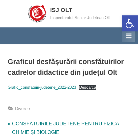
Skip
ISJ OLT
to
Deschide ba
Inspectoratul Scolar Judetean Olt
content
Graficul desfășurării consfătuirilor
cadrelor didactice din județul Olt
By
Posted
General Adjunct 1 Inspector
13/09/2022
Grafic_consfatuiri-judetene_2022-2023
Descarcă
on
Diverse
Navigare
P
CONSFĂTUIRILE JUDEȚENE PENTRU FIZICĂ,
r
CHIMIE ȘI BIOLOGIE