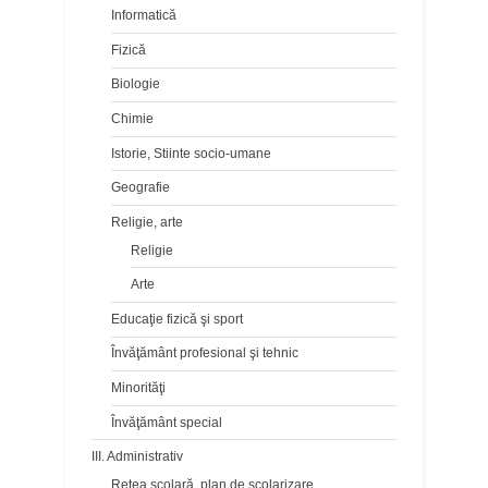
Informatică
Fizică
Biologie
Chimie
Istorie, Stiinte socio-umane
Geografie
Religie, arte
Religie
Arte
Educaţie fizică şi sport
Învăţământ profesional şi tehnic
Minorităţi
Învăţământ special
III. Administrativ
Reţea şcolară, plan de şcolarizare