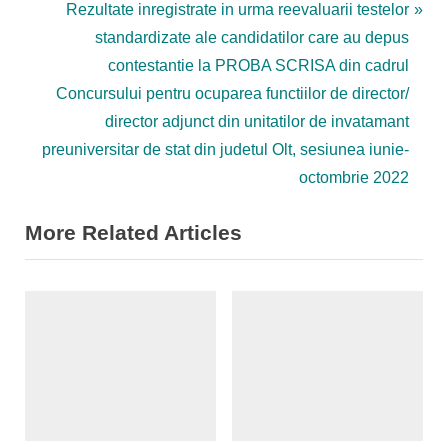
în
e
N
Rezultate inregistrate in urma reevaluarii testelor
articole
v
e
standardizate ale candidatilor care au depus
i
x
contestantie la PROBA SCRISA din cadrul
o
t
Concursului pentru ocuparea functiilor de director/
u
P
director adjunct din unitatilor de invatamant
s
o
preuniversitar de stat din judetul Olt, sesiunea iunie-
P
s
octombrie 2022
o
t
More Related Articles
s
:
t
: