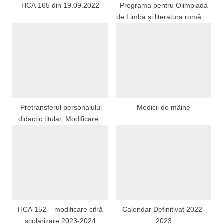
HCA 165 din 19.09.2022
Programa pentru Olimpiada
de Limba și literatura română,
gimnaziu, etapa locală, 31
ianuarie 2026
Pretransferul personalului
Medicii de mâine
didactic titular. Modificarea
repartizării cadrelor didactice
angajate cu C.I.M. pe durata
viabilității postului- sesiunea
2026
HCA 152 – modificare cifră
Calendar Definitivat 2022-
școlarizare 2023-2024
2023