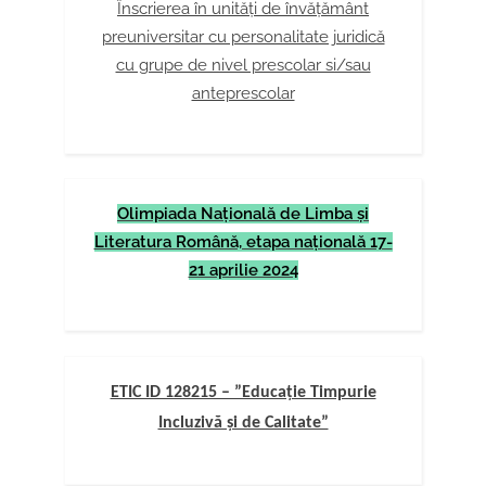
Înscrierea în unități de învățământ
preuniversitar cu personalitate juridică
cu grupe de nivel prescolar si/sau
anteprescolar
Olimpiada Naţională de Limba şi
Literatura Română, etapa naţională 17-
21 aprilie 2024
ETIC ID 128215 – ”Educație Timpurie
Incluzivă și de Calitate”