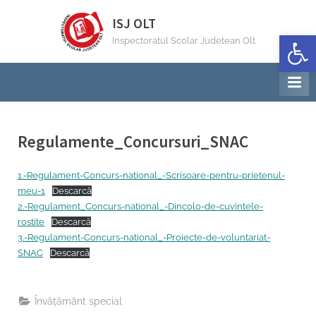
Skip
ISJ OLT
to
Deschide b
Inspectoratul Scolar Judetean Olt
content
Regulamente_Concursuri_SNAC
By
Posted
Invatamant special Inspector
27/04/2022
1.-Regulament-Concurs-national_-Scrisoare-pentru-prietenul-
on
meu-1
Descarcă
2.-Regulament_Concurs-national_-Dincolo-de-cuvintele-
rostite
Descarcă
3.-Regulament-Concurs-national_-Proiecte-de-voluntariat-
SNAC
Descarcă
Învăţământ special