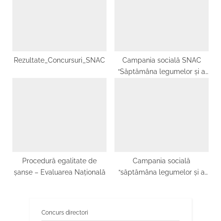
Rezultate_Concursuri_SNAC
Campania socială SNAC
“Săptămâna legumelor și a
fructelor donate”
Procedură egalitate de
Campania socială
șanse – Evaluarea Națională
“săptămâna legumelor și a
fructelor donate”
Concurs directori