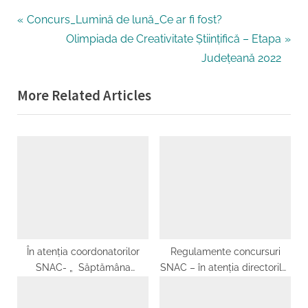
Navigare
P
Concurs_Lumină de lună_Ce ar fi fost?
r
N
Olimpiada de Creativitate Științifică – Etapa
în
e
e
Județeană 2022
articole
v
x
More Related Articles
i
t
o
P
u
o
s
s
P
t
o
:
s
t
:
În atenția coordonatorilor
Regulamente concursuri
SNAC- „ Săptămâna
SNAC – în atenția directorilor
legumelor și a fructelor
și a coordonatorilor SNAC
donateˮ