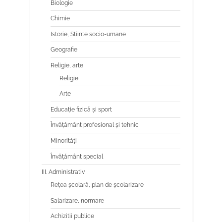
Biologie
Chimie
Istorie, Stiinte socio-umane
Geografie
Religie, arte
Religie
Arte
Educaţie fizică şi sport
Învăţământ profesional şi tehnic
Minorităţi
Învăţământ special
III. Administrativ
Reţea şcolară, plan de şcolarizare
Salarizare, normare
Achizitii publice