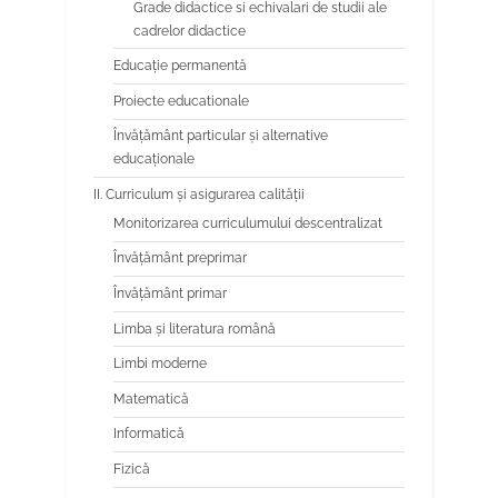
Grade didactice si echivalari de studii ale
cadrelor didactice
Educaţie permanentă
Proiecte educationale
Învăţământ particular şi alternative
educaţionale
II. Curriculum și asigurarea calității
Monitorizarea curriculumului descentralizat
Învățământ preprimar
Învățământ primar
Limba şi literatura română
Limbi moderne
Matematică
Informatică
Fizică