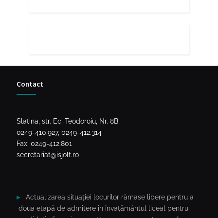
Contact
Slatina, str. Ec. Teodoroiu, Nr. 8B
0249-410.927, 0249-412.314
Fax: 0249-412.801
secretariat@isjolt.ro
Actualizarea situației locurilor rămase libere pentru a
doua etapă de admitere în învățământul liceal pentru