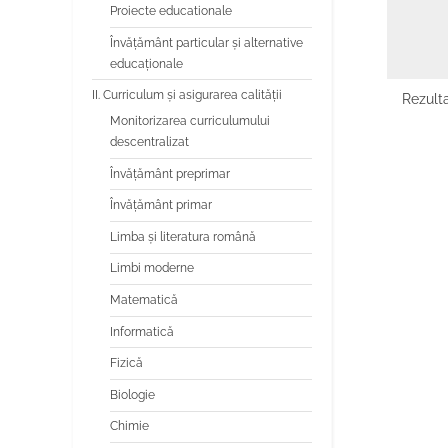
Proiecte educationale
Învăţământ particular şi alternative
educaţionale
II. Curriculum și asigurarea calității
Rezulta
Monitorizarea curriculumului
descentralizat
Învățământ preprimar
Învățământ primar
Limba şi literatura română
Limbi moderne
Matematică
Informatică
Fizică
Biologie
Chimie