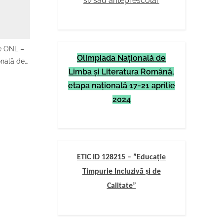
si/sau anteprescolar
le ONL –
Olimpiada Naţională de
onală de
Limba şi Literatura Română,
olomon
etapa naţională 17-21 aprilie
udețeană
2024
ETIC ID 128215 – ”Educație
Timpurie Incluzivă și de
Calitate”