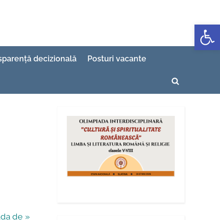
Deschide b
sparență decizională
Posturi vacante
Toggle
search
form
ada de