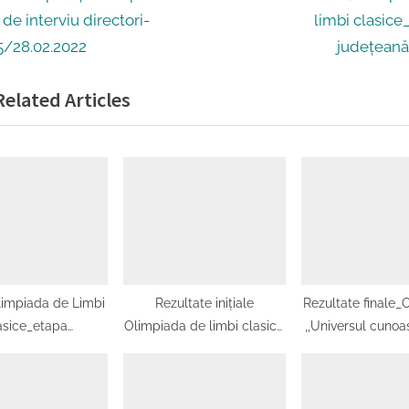
gare
e
de interviu directori-
limbi clasice
x
5/28.02.2022
județean
t
ole
elated Articles
P
o
s
t
:
impiada de Limbi
Rezultate inițiale
Rezultate finale_
asice_etapa
Olimpiada de limbi clasice
,,Universul cunoaș
ețeană_2022
– limba latină, etapa
lectură”_et
județeană, 21.03.2025
județeană_26.0