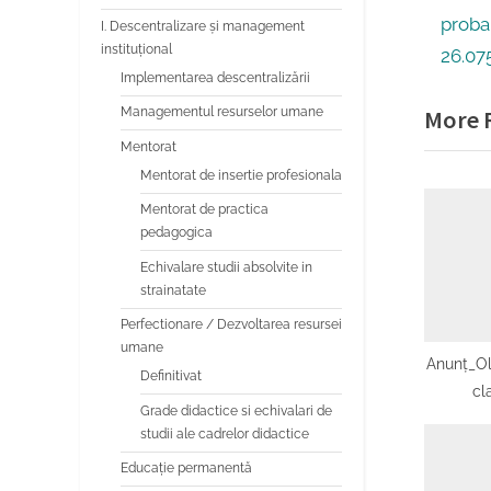
Navi
r
proba 
I. Descentralizare și management
în
instituțional
e
26.07
Implementarea descentralizării
v
artic
Managementul resurselor umane
More R
i
Mentorat
o
Mentorat de insertie profesionala
u
Mentorat de practica
s
pedagogica
P
Echivalare studii absolvite in
o
strainatate
s
Perfectionare / Dezvoltarea resursei
t
umane
Anunț_Ol
:
Definitivat
cl
Grade didactice si echivalari de
jud
studii ale cadrelor didactice
Educaţie permanentă