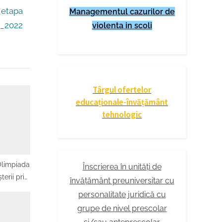
_etapa
Managementul cazurilor de
ă_2022
violenta in scoli
Târgul ofertelor
educaționale-învățământ
tehnologic
Olimpiada
Înscrierea în unități de
terii prin
învățământ preuniversitar cu
apa
personalitate juridică cu
3.2022
grupe de nivel prescolar