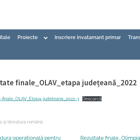
Toggle
itale
Proiecte
Inscriere invatamant primar
Tran
sub-
menu
tate finale_OLAV_etapa județeană_2022
ed
 si literatura romana Inspector
3/2022
e-finale_OLAV_Etapa-judeteana_2022-3
Descarcă
 şi literatura română
N
dura operațională pentru
Rezultate finale_Olimpi