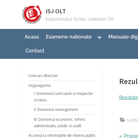
Skip
ISJ OLT
to
Inspectoratul Scolar Judetean Olt
content
Toggle
Acasa
Examene nationale
Manuale dig
sub-
menu
Contact
Concurs directori
Rezul
Organigrama
I. Domeniul curriculum si inspectie
By
Post
Limba
15/0
Rezultat
scolara
on
II. Domeniul management
III. Domeniul economic, tehnic,
Limba
administrativ, juridic si audit
P
Proce
Accesul la informațiile de interes public