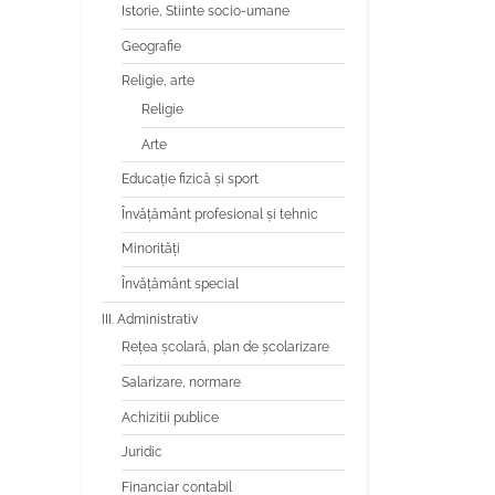
Istorie, Stiinte socio-umane
Geografie
Religie, arte
Religie
Arte
Educaţie fizică şi sport
Învăţământ profesional şi tehnic
Minorităţi
Învăţământ special
III. Administrativ
Reţea şcolară, plan de şcolarizare
Salarizare, normare
Achizitii publice
Juridic
Financiar contabil