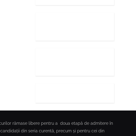
locurilor rămase libere pentru a doua etapă de admitere în
candidații din seria curentă, precum și pentru cei din