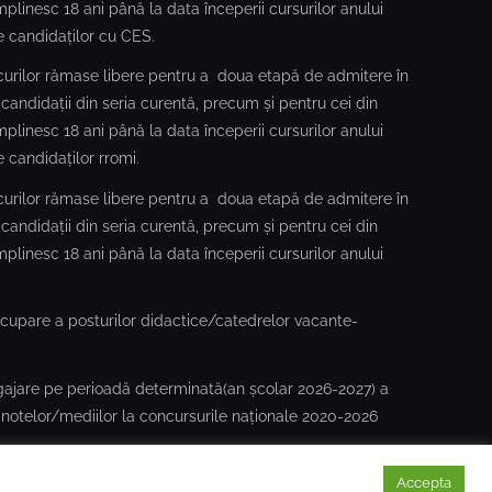
împlinesc 18 ani până la data începerii cursurilor anului
e candidaților cu CES.
locurilor rămase libere pentru a doua etapă de admitere în
candidații din seria curentă, precum și pentru cei din
împlinesc 18 ani până la data începerii cursurilor anului
 candidaților rromi.
locurilor rămase libere pentru a doua etapă de admitere în
candidații din seria curentă, precum și pentru cei din
împlinesc 18 ani până la data începerii cursurilor anului
cupare a posturilor didactice/catedrelor vacante-
gajare pe perioadă determinată(an școlar 2026-2027) a
 notelor/mediilor la concursurile naționale 2020-2026
Accepta