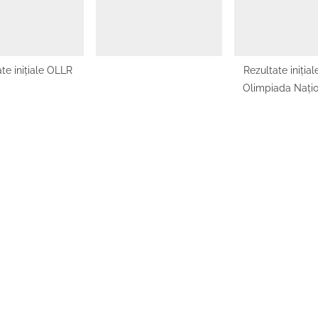
te inițiale OLLR
Rezultate iniția
Olimpiada Nați
Lingvistică „S
Marcus”, etapa j