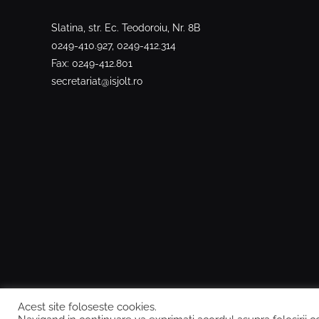
Slatina, str. Ec. Teodoroiu, Nr. 8B
0249-410.927, 0249-412.314
Fax: 0249-412.801
secretariat@isjolt.ro
Acest site foloseste cookies.