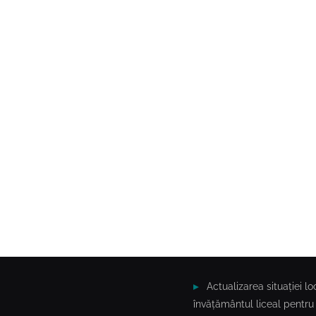
Actualizarea situației 
învățământul liceal pentru 