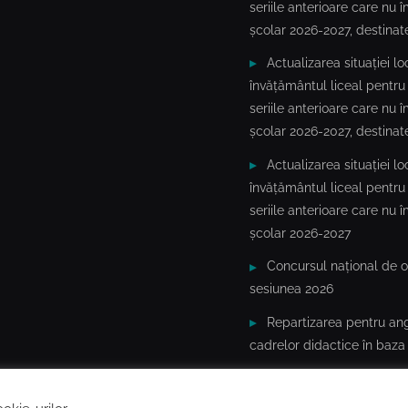
seriile anterioare care nu 
școlar 2026-2027, destinat
Actualizarea situației 
învățământul liceal pentru 
seriile anterioare care nu 
școlar 2026-2027, destinate
Actualizarea situației 
învățământul liceal pentru 
seriile anterioare care nu 
școlar 2026-2027
Concursul național de o
sesiunea 2026
Repartizarea pentru an
cadrelor didactice în baza