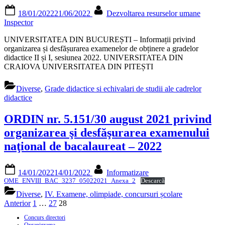
Posted
By
18/01/2022
21/06/2022
Dezvoltarea resurselor umane
on
Inspector
UNIVERSITATEA DIN BUCUREȘTI – Informații privind
organizarea și desfășurarea examenelor de obținere a gradelor
didactice II și I, sesiunea 2022. UNIVERSITATEA DIN
CRAIOVA UNIVERSITATEA DIN PITEȘTI
Diverse
,
Grade didactice si echivalari de studii ale cadrelor
didactice
ORDIN nr. 5.151/30 august 2021 privind
organizarea şi desfăşurarea examenului
naţional de bacalaureat – 2022
Posted
By
14/01/2022
14/01/2022
Informatizare
on
OME_ENVIII_BAC_3237_05022021_Anexa_2
Descarcă
Diverse
,
IV. Examene, olimpiade, concursuri școlare
Paginație
Anterior
1
…
27
28
articole
Concurs directori