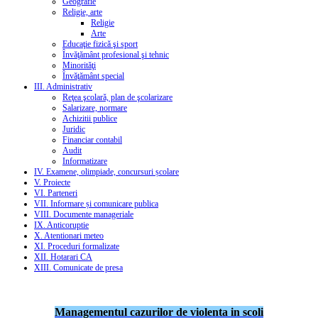
Geografie
Religie, arte
Religie
Arte
Educaţie fizică şi sport
Învăţământ profesional şi tehnic
Minorităţi
Învăţământ special
III. Administrativ
Reţea şcolară, plan de şcolarizare
Salarizare, normare
Achizitii publice
Juridic
Financiar contabil
Audit
Informatizare
IV. Examene, olimpiade, concursuri școlare
V. Proiecte
VI. Parteneri
VII. Informare și comunicare publica
VIII. Documente manageriale
IX. Anticoruptie
X. Atentionari meteo
XI. Proceduri formalizate
XII. Hotarari CA
XIII. Comunicate de presa
Managementul cazurilor de violenta in scoli