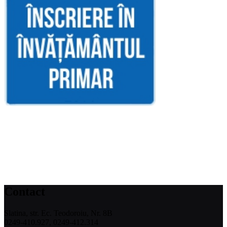
Contact
Slatina, str. Ec. Teodoroiu, Nr. 8B
0249-410.927, 0249-412.314