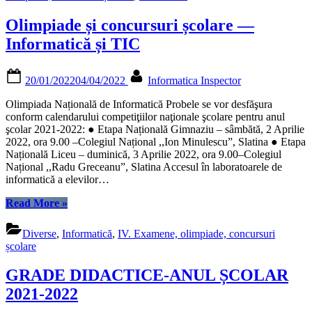
Olimpiade și concursuri școlare —
Informatică și TIC
Posted
By
20/01/2022
04/04/2022
Informatica Inspector
on
Olimpiada Națională de Informatică Probele se vor desfăşura
conform calendarului competiţiilor naţionale şcolare pentru anul
şcolar 2021-2022: ● Etapa Națională Gimnaziu – sâmbătă, 2 Aprilie
2022, ora 9.00 –Colegiul Național ,,Ion Minulescu”, Slatina ● Etapa
Națională Liceu – duminică, 3 Aprilie 2022, ora 9.00–Colegiul
Național ,,Radu Greceanu”, Slatina Accesul în laboratoarele de
informatică a elevilor…
“Olimpiade
Read More
»
și
concursuri
Diverse
,
Informatică
,
IV. Examene, olimpiade, concursuri
școlare
școlare
—
Informatică
GRADE DIDACTICE-ANUL ȘCOLAR
și
TIC”
2021-2022