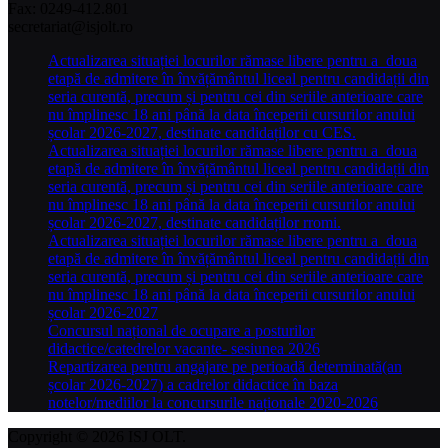
Fax: 0249-412.801
secretariat@isjolt.ro
Actualizarea situației locurilor rămase libere pentru a doua
etapă de admitere în învățământul liceal pentru candidații din
seria curentă, precum și pentru cei din seriile anterioare care
nu împlinesc 18 ani până la data începerii cursurilor anului
școlar 2026-2027, destinate candidaților cu CES.
Actualizarea situației locurilor rămase libere pentru a doua
etapă de admitere în învățământul liceal pentru candidații din
seria curentă, precum și pentru cei din seriile anterioare care
nu împlinesc 18 ani până la data începerii cursurilor anului
școlar 2026-2027, destinate candidaților rromi.
Actualizarea situației locurilor rămase libere pentru a doua
etapă de admitere în învățământul liceal pentru candidații din
seria curentă, precum și pentru cei din seriile anterioare care
nu împlinesc 18 ani până la data începerii cursurilor anului
școlar 2026-2027
Concursul național de ocupare a posturilor
didactice/catedrelor vacante- sesiunea 2026
Repartizarea pentru angajare pe perioadă determinată(an
școlar 2026-2027) a cadrelor didactice în baza
notelor/mediilor la concursurile naționale 2020-2026
Copyright © 2026 ISJ OLT.