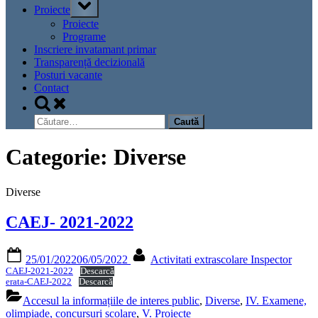
Toggle
Proiecte
sub-
menu
Proiecte
Programe
Inscriere invatamant primar
Transparență decizională
Posturi vacante
Contact
Toggle
search
Caută
form
după:
Categorie:
Diverse
Diverse
CAEJ- 2021-2022
Posted
By
25/01/2022
06/05/2022
Activitati extrascolare Inspector
on
CAEJ-2021-2022
Descarcă
erata-CAEJ-2022
Descarcă
Accesul la informațiile de interes public
,
Diverse
,
IV. Examene,
olimpiade, concursuri școlare
,
V. Proiecte