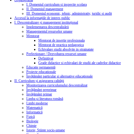
Organigrama
I. Domeniul curriculum si inspectie scolara
II. Domeniul management
III. Domeniul economic, tehnic, administrativ, juridic si audit
Accesul la informațiile de interes public
I. Descentralizare și management instituțional
Implementarea descentralizării
Managementul resurselor umane
Mentorat
Mentorat de insertie profesionala
Mentorat de practica pedagogica
Echivalare studii absolvite in strainatate
Perfectionare / Dezvoltarea resursei umane
Definitivat
Grade didactice si echivalari de studii ale cadrelor didactice
Educaţie permanentă
Proiecte educationale
Învăţământ particular şi alternative educaţionale
II. Curriculum și asigurarea calității
Monitorizarea curriculumului descentralizat
Învățământ preprimar
Învățământ primar
Limba şi literatura română
Limbi moderne
Matematică
Informatică
Fizică
Biologie
Chimie
Istorie, Stiinte socio-umane