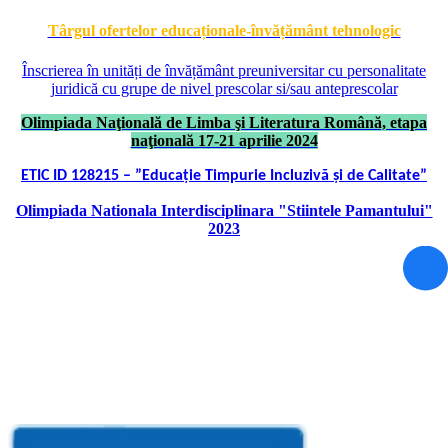
Târgul ofertelor educaționale-învățământ tehnologic
Înscrierea în unități de învățământ preuniversitar cu personalitate
juridică cu grupe de nivel prescolar si/sau anteprescolar
Olimpiada Naţională de Limba şi Literatura Română, etapa
naţională 17-21 aprilie 2024
ETIC ID 128215 – ”Educație Timpurie Incluzivă și de Calitate”
Olimpiada Nationala Interdisciplinara "Stiintele Pamantului"
2023