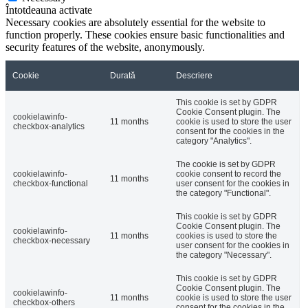
Întotdeauna activate
Necessary cookies are absolutely essential for the website to
function properly. These cookies ensure basic functionalities and
security features of the website, anonymously.
Cookie
Durată
Descriere
This cookie is set by GDPR
Cookie Consent plugin. The
cookielawinfo-
11 months
cookie is used to store the user
checkbox-analytics
consent for the cookies in the
category "Analytics".
The cookie is set by GDPR
cookielawinfo-
cookie consent to record the
11 months
checkbox-functional
user consent for the cookies in
the category "Functional".
This cookie is set by GDPR
Cookie Consent plugin. The
cookielawinfo-
11 months
cookies is used to store the
checkbox-necessary
user consent for the cookies in
the category "Necessary".
This cookie is set by GDPR
Cookie Consent plugin. The
cookielawinfo-
11 months
cookie is used to store the user
checkbox-others
consent for the cookies in the