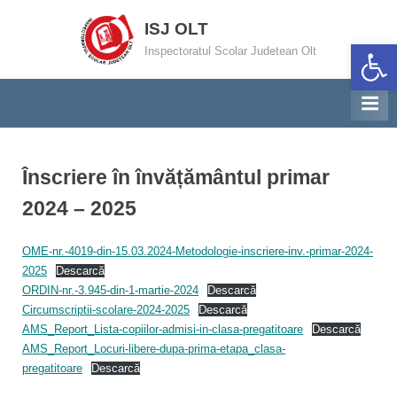
Skip
ISJ OLT
to
Deschide ba
Inspectoratul Scolar Judetean Olt
content
Înscriere în învățământul primar
2024 – 2025
OME-nr.-4019-din-15.03.2024-Metodologie-inscriere-inv.-primar-2024-
2025
Descarcă
ORDIN-nr.-3.945-din-1-martie-2024
Descarcă
Circumscriptii-scolare-2024-2025
Descarcă
AMS_Report_Lista-copiilor-admisi-in-clasa-pregatitoare
Descarcă
AMS_Report_Locuri-libere-dupa-prima-etapa_clasa-
pregatitoare
Descarcă