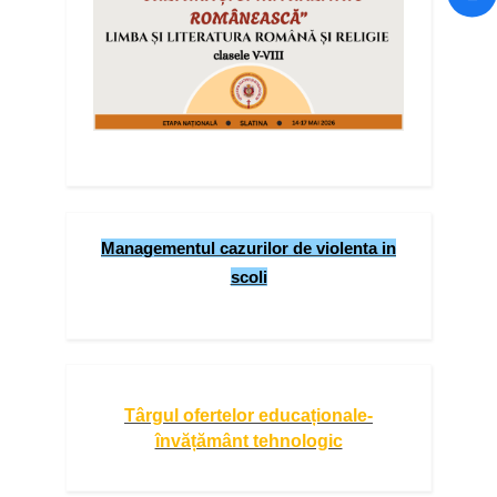
Managementul cazurilor de violenta in
scoli
Târgul ofertelor educaționale-
învățământ tehnologic