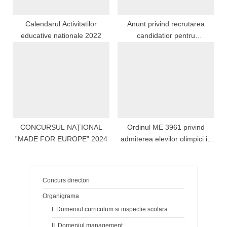
DE ÎNVĂȚĂMÂNT
2014+:154221
PREUNIVERSITAR DE STAT
Calendarul Activitatilor
Anunt privind recrutarea
DIN JUDEȚUL OLT,
educative nationale 2022
candidatior pentru
SESIUNEA IANUARIE-
participarea la concursul de
APRILIE 2022
admitere organizat in anul
2023 la Academia de Politie
Alexandru Ioan Cuza pentru
locurile alocare
Inspectoratului General
pentru Situatii de Urgenta –
CONCURSUL NAȚIONAL
Ordinul ME 3961 privind
sesiunea 2023
”MADE FOR EUROPE” 2024
admiterea elevilor olimpici in
clasa aIX-a
Concurs directori
Organigrama
I. Domeniul curriculum si inspectie scolara
II. Domeniul management