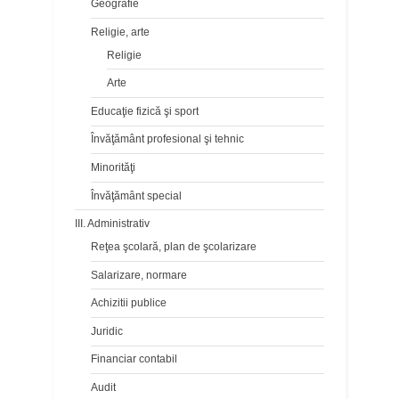
Geografie
Religie, arte
Religie
Arte
Educaţie fizică şi sport
Învăţământ profesional şi tehnic
Minorităţi
Învăţământ special
III. Administrativ
Reţea şcolară, plan de şcolarizare
Salarizare, normare
Achizitii publice
Juridic
Financiar contabil
Audit