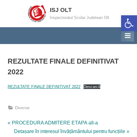
Skip
ISJ OLT
to
Deschide ba
Inspectoratul Scolar Judetean Olt
content
REZULTATE FINALE DEFINITIVAT
2022
By
Posted
Dezvoltarea resurselor umane Inspector
04/08/2022
REZULTATE FINALE DEFINITIVAT 2022
Descarcă
on
Diverse
Navigare
P
PROCEDURA ADMITERE ETAPA aII-a
r
N
Detașare în interesul învățământului pentru funcțiile